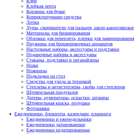
Клей
Клейкая лента
Корзины для бумаг
Корректирующие средства
Лотки
Лупы, смачиватели для пальцев, шило канцелярское
Материалы для брошюрования
Обложки для переплета, пленки для ламинировани
Пружины для брошюровочных аппаратов
Настольные наборы, аксессуары и подставки
Подарочные наборы и аксессуары
Стаканы, подставки и органайзеры
Ножи
Ножницы
Подкладки на стол
Средства для ухода за техникой
Степлеры и антистеплеры, скобы для степлеров
Штемпельная продукция
Датеры, нумераторы, оснастки, штампы
Штемпельная краска, подушки
Фоторамки
Ежедневники, блокноты, календари, планинги
Ежедневники и еженедельники
Ежедневники датированные
Ежедневники недатированные