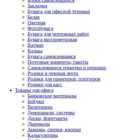
Блоки самоклеящиеся
Закладки
Бумага для офисной техники
Белая
Цветная
Фотобумага
Бумага для чертежных работ
Бумага миллиметровая
Ватман
Калька
Бумага самоклеящаяся
Почтовые конверты, пакеты
Самоклеящиеся этикетки и ценники
Ролики и чековая лента
Ролики для принтеров, плоттеров
Ролики для касс
Товары для офиса
Банковские материалы
Бейджи
Визитницы
Демопанели, системы
Доски, флипчарты
Дыроколы
Зажимы, срепки, кнопки
Калькуляторы