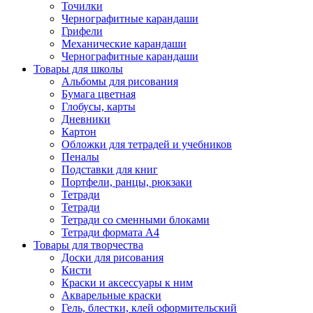
Точилки
Чернографитные карандаши
Грифели
Механические карандаши
Чернографитные карандаши
Товары для школы
Альбомы для рисования
Бумага цветная
Глобусы, карты
Дневники
Картон
Обложки для тетрадей и учебников
Пеналы
Подставки для книг
Портфели, ранцы, рюкзаки
Тетради
Тетради
Тетради со сменными блоками
Тетради формата А4
Товары для творчества
Доски для рисования
Кисти
Краски и аксессуары к ним
Акварельные краски
Гель, блестки, клей оформительский