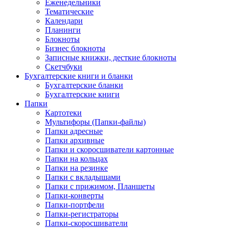
Еженедельники
Тематические
Календари
Планинги
Блокноты
Бизнес блокноты
Записные книжки, десткие блокноты
Скетчбуки
Бухгалтерские книги и бланки
Бухгалтерские бланки
Бухгалтерские книги
Папки
Картотеки
Мультифоры (Папки-файлы)
Папки адресные
Папки архивные
Папки и скоросшиватели картонные
Папки на кольцах
Папки на резинке
Папки с вкладышами
Папки с прижимом, Планшеты
Папки-конверты
Папки-портфели
Папки-регистраторы
Папки-скоросшиватели