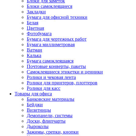
Блоки для заметок
Блоки самоклеящиеся
Закладки
Бумага для офисной техники
Белая
Цветная
Фотобумага
Бумага для чертежных работ
Бумага миллиметровая
Ватман
Калька
Бумага самоклеящаяся
Почтовые конверты, пакеты
Самоклеящиеся этикетки и ценники
Ролики и чековая лента
Ролики для принтеров, плоттеров
Ролики для касс
Товары для офиса
Банковские материалы
Бейджи
Визитницы
Демопанели, системы
Доски, флипчарты
Дыроколы
Зажимы, срепки, кнопки