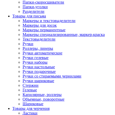
Папки-скоросшиватели
Папки-уголки
Разделители
Товары для письма
Маркеры и текстовыделители
Маркеры для досок
Маркеры перманентные
Маркеры специализированные, маркер-краска
Текстовыделители
Ручки
Роллеры, линеры
Ручки автоматические
Ручки гелевые
Ручки наборы
Ручки настольные
Ручки подарочные
Ручки со стираемыми чернилами
Ручки шариковые
Стержни
Гелевые
Капилярные, роллеры
Объемные, поворотные
Шариковые
Товары для черчения
Ластики