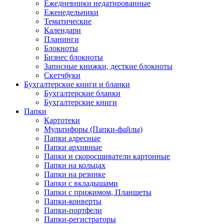
Ежедневники недатированные
Еженедельники
Тематические
Календари
Планинги
Блокноты
Бизнес блокноты
Записные книжки, десткие блокноты
Скетчбуки
Бухгалтерские книги и бланки
Бухгалтерские бланки
Бухгалтерские книги
Папки
Картотеки
Мультифоры (Папки-файлы)
Папки адресные
Папки архивные
Папки и скоросшиватели картонные
Папки на кольцах
Папки на резинке
Папки с вкладышами
Папки с прижимом, Планшеты
Папки-конверты
Папки-портфели
Папки-регистраторы