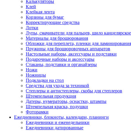
Калькуляторы
Клей
Клейкая лента
Корзины для бумаг
Корректирующие средства
Лотки
Лупы, смачиватели для пальцев, шило канцелярское
Материалы для брошюрования
Обложки для переплета, пленки для ламинировани
Пружины для брошюровочных аппаратов
Настольные наборы, аксессуары и подставки
Подарочные наборы и аксессуары
Стаканы, подставки и органайзеры
Ножи
Ножницы
Подкладки на стол
Средства для ухода за техникой
Степлеры и антистеплеры, скобы для степлеров
Штемпельная продукция
Датеры, нумераторы, оснастки, штампы
Штемпельная краска, подушки
Фоторамки
Ежедневники, блокноты, календари, планинги
Ежедневники и еженедельники
Ежедневники датированные