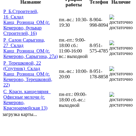
Название
Телефон
Наличие
работы
Р_Б.Строителей,
16_Склад
пн.-вс.: 10:30-
8-904-
Канц_Розница_ОМ (г.
19:30
998-8094
достаточно
Кемерово, бульвар
Строителей, 16)
Р_Салон Сарыгина,
пн.-пт.: 9:00-
27_Склад
18:00 сб.:
8-951-
Канц_Розница_ОМ (г.
11:00-16:00
575-4785
достаточно
Кемерово, Сарыгина, 27а)
вс.: выходной
Р_Терешковой, 22
(Спутник)_Склад
пн.-вс.: 10:00-
8-951-
Канц_Розница_ОМ (г.
20:00
178-8858
достаточно
Кемерово, Терешковой,
22)
С_Красн. канцелярия_
пн-пт.: 09:00-
Офисные мелочи (г.
18:00 сб.-вс.:
Кемерово,
достаточно
выходной
Красноармейская 13)
загрузка карты...