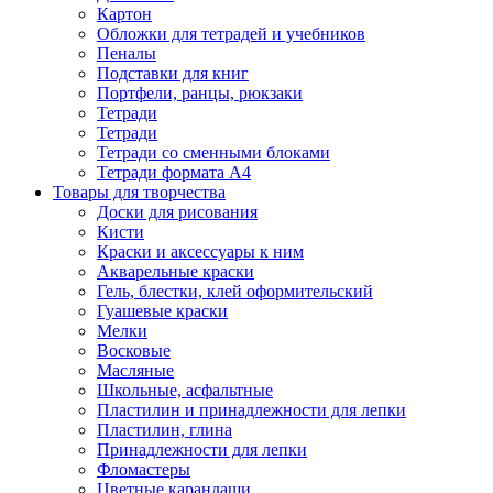
Картон
Обложки для тетрадей и учебников
Пеналы
Подставки для книг
Портфели, ранцы, рюкзаки
Тетради
Тетради
Тетради со сменными блоками
Тетради формата А4
Товары для творчества
Доски для рисования
Кисти
Краски и аксессуары к ним
Акварельные краски
Гель, блестки, клей оформительский
Гуашевые краски
Мелки
Восковые
Масляные
Школьные, асфальтные
Пластилин и принадлежности для лепки
Пластилин, глина
Принадлежности для лепки
Фломастеры
Цветные карандаши