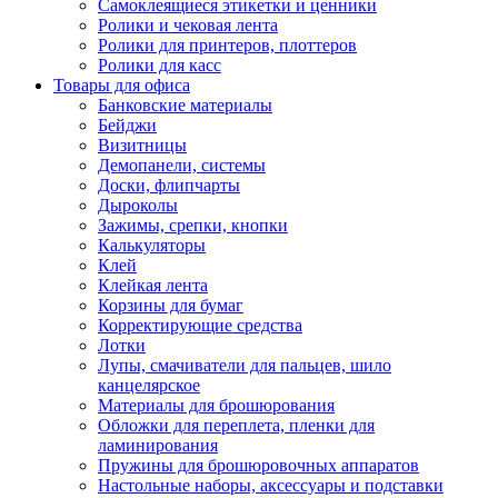
Самоклеящиеся этикетки и ценники
Ролики и чековая лента
Ролики для принтеров, плоттеров
Ролики для касс
Товары для офиса
Банковские материалы
Бейджи
Визитницы
Демопанели, системы
Доски, флипчарты
Дыроколы
Зажимы, срепки, кнопки
Калькуляторы
Клей
Клейкая лента
Корзины для бумаг
Корректирующие средства
Лотки
Лупы, смачиватели для пальцев, шило
канцелярское
Материалы для брошюрования
Обложки для переплета, пленки для
ламинирования
Пружины для брошюровочных аппаратов
Настольные наборы, аксессуары и подставки