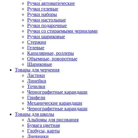
Ручки автоматические
Ручки гелевые
Ручки наборы
Ручки настольные
Ручки подарочные
Ручки со стираемыми чернилами
Ручки шариковые
Стержни
Гелевые
Капилярные, роллеры
Объемные, поворотные
Шариковые
Товары для черчения
Ластики
Линейки
Точилки
Чернографитные карандаши
Грифели
Механические карандаши
Чернографитные карандаши
Товары для школы
Альбомы для рисования
Бумага цветная
Глобусы, карты
Дневники