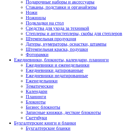
Подарочные наборы и аксессуары
Стаканы, подставки и органайзеры
Ножи
Ножницы
Подкладки на стол
Средства для ухода за техникой
Степлеры и антистеплеры, скобы для степлеров
Штемпельная продукция
Датеры, нумераторы, оснастки, штампы
Штемпельная краска, подушки
Фоторамки
Ежедневники, блокноты, календари, планинги
Ежедневники и еженедельники
Ежедневники датированные
Ежедневники недатированные
Еженедельники
Тематические
Календари
Планинги
Блокноты
Бизнес блокноты
Записные книжки, десткие блокноты
Скетчбуки
Бухгалтерские книги и бланки
Бухгалтерские бланки