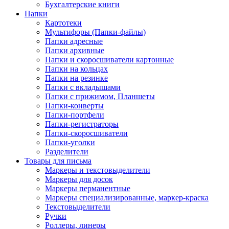
Бухгалтерские книги
Папки
Картотеки
Мультифоры (Папки-файлы)
Папки адресные
Папки архивные
Папки и скоросшиватели картонные
Папки на кольцах
Папки на резинке
Папки с вкладышами
Папки с прижимом, Планшеты
Папки-конверты
Папки-портфели
Папки-регистраторы
Папки-скоросшиватели
Папки-уголки
Разделители
Товары для письма
Маркеры и текстовыделители
Маркеры для досок
Маркеры перманентные
Маркеры специализированные, маркер-краска
Текстовыделители
Ручки
Роллеры, линеры