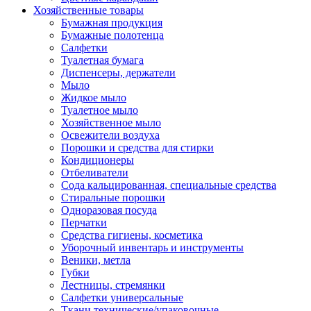
Хозяйственные товары
Бумажная продукция
Бумажные полотенца
Салфетки
Туалетная бумага
Диспенсеры, держатели
Мыло
Жидкое мыло
Туалетное мыло
Хозяйственное мыло
Освежители воздуха
Порошки и средства для стирки
Кондиционеры
Отбеливатели
Сода кальцированная, специальные средства
Стиральные порошки
Одноразовая посуда
Перчатки
Средства гигиены, косметика
Уборочный инвентарь и инструменты
Веники, метла
Губки
Лестницы, стремянки
Салфетки универсальные
Ткани технические/упаковочные