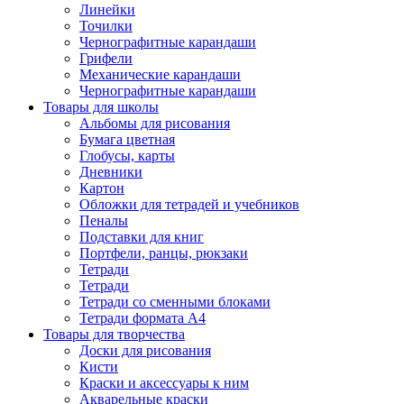
Линейки
Точилки
Чернографитные карандаши
Грифели
Механические карандаши
Чернографитные карандаши
Товары для школы
Альбомы для рисования
Бумага цветная
Глобусы, карты
Дневники
Картон
Обложки для тетрадей и учебников
Пеналы
Подставки для книг
Портфели, ранцы, рюкзаки
Тетради
Тетради
Тетради со сменными блоками
Тетради формата А4
Товары для творчества
Доски для рисования
Кисти
Краски и аксессуары к ним
Акварельные краски