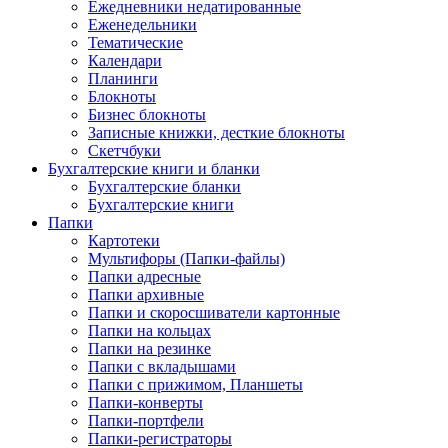
Ежедневники недатированные
Еженедельники
Тематические
Календари
Планинги
Блокноты
Бизнес блокноты
Записные книжки, десткие блокноты
Скетчбуки
Бухгалтерские книги и бланки
Бухгалтерские бланки
Бухгалтерские книги
Папки
Картотеки
Мультифоры (Папки-файлы)
Папки адресные
Папки архивные
Папки и скоросшиватели картонные
Папки на кольцах
Папки на резинке
Папки с вкладышами
Папки с прижимом, Планшеты
Папки-конверты
Папки-портфели
Папки-регистраторы