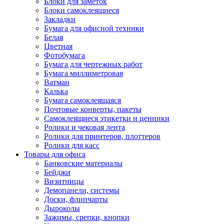
Блоки для заметок
Блоки самоклеящиеся
Закладки
Бумага для офисной техники
Белая
Цветная
Фотобумага
Бумага для чертежных работ
Бумага миллиметровая
Ватман
Калька
Бумага самоклеящаяся
Почтовые конверты, пакеты
Самоклеящиеся этикетки и ценники
Ролики и чековая лента
Ролики для принтеров, плоттеров
Ролики для касс
Товары для офиса
Банковские материалы
Бейджи
Визитницы
Демопанели, системы
Доски, флипчарты
Дыроколы
Зажимы, срепки, кнопки