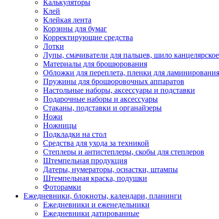
Калькуляторы
Клей
Клейкая лента
Корзины для бумаг
Корректирующие средства
Лотки
Лупы, смачиватели для пальцев, шило канцелярское
Материалы для брошюрования
Обложки для переплета, пленки для ламинировани
Пружины для брошюровочных аппаратов
Настольные наборы, аксессуары и подставки
Подарочные наборы и аксессуары
Стаканы, подставки и органайзеры
Ножи
Ножницы
Подкладки на стол
Средства для ухода за техникой
Степлеры и антистеплеры, скобы для степлеров
Штемпельная продукция
Датеры, нумераторы, оснастки, штампы
Штемпельная краска, подушки
Фоторамки
Ежедневники, блокноты, календари, планинги
Ежедневники и еженедельники
Ежедневники датированные