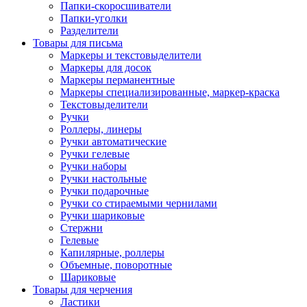
Папки-скоросшиватели
Папки-уголки
Разделители
Товары для письма
Маркеры и текстовыделители
Маркеры для досок
Маркеры перманентные
Маркеры специализированные, маркер-краска
Текстовыделители
Ручки
Роллеры, линеры
Ручки автоматические
Ручки гелевые
Ручки наборы
Ручки настольные
Ручки подарочные
Ручки со стираемыми чернилами
Ручки шариковые
Стержни
Гелевые
Капилярные, роллеры
Объемные, поворотные
Шариковые
Товары для черчения
Ластики