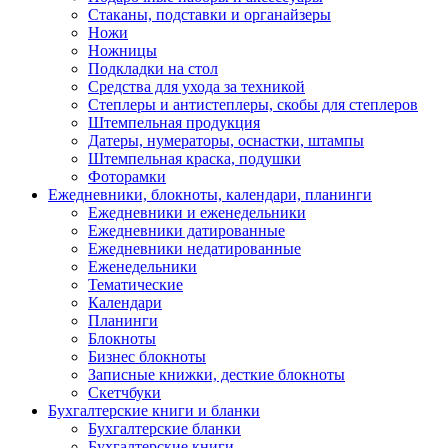
Стаканы, подставки и органайзеры
Ножи
Ножницы
Подкладки на стол
Средства для ухода за техникой
Степлеры и антистеплеры, скобы для степлеров
Штемпельная продукция
Датеры, нумераторы, оснастки, штампы
Штемпельная краска, подушки
Фоторамки
Ежедневники, блокноты, календари, планинги
Ежедневники и еженедельники
Ежедневники датированные
Ежедневники недатированные
Еженедельники
Тематические
Календари
Планинги
Блокноты
Бизнес блокноты
Записные книжки, десткие блокноты
Скетчбуки
Бухгалтерские книги и бланки
Бухгалтерские бланки
Бухгалтерские книги