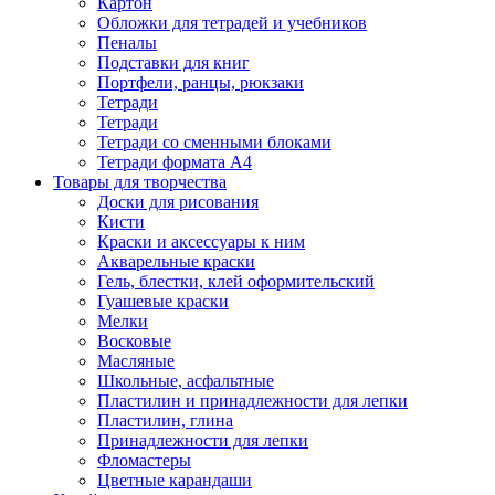
Картон
Обложки для тетрадей и учебников
Пеналы
Подставки для книг
Портфели, ранцы, рюкзаки
Тетради
Тетради
Тетради со сменными блоками
Тетради формата А4
Товары для творчества
Доски для рисования
Кисти
Краски и аксессуары к ним
Акварельные краски
Гель, блестки, клей оформительский
Гуашевые краски
Мелки
Восковые
Масляные
Школьные, асфальтные
Пластилин и принадлежности для лепки
Пластилин, глина
Принадлежности для лепки
Фломастеры
Цветные карандаши