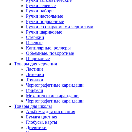
Ручки автоматические
Ручки гелевые
Ручки наборы
Ручки настольные
Ручки подарочные
Ручки со стираемыми чернилами
Ручки шариковые
Стержни
Гелевые
Капилярные, роллеры
Объемные, поворотные
Шариковые
Товары для черчения
Ластики
Линейки
Точилки
Чернографитные карандаши
Грифели
Механические карандаши
Чернографитные карандаши
Товары для школы
Альбомы для рисования
Бумага цветная
Глобусы, карты
Дневники