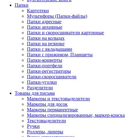
Папки
Картотеки
Мультифоры (Папки-файлы)
Папки адресные
Папки архивные
Папки и скоросшиватели картонные
Папки на кольцах
Папки на резинке
Папки с вкладышами
Папки с прижимом, Планшеты
Папки-конверты
Папки-портфели
Папки-регистраторы
Папки-скоросшиватели
Папки-уголки
Разделители
Товары для письма
Маркеры и текстовыделители
Маркеры для досок
Маркеры перманентные
Маркеры специализированные, маркер-краска
Текстовыделители
Ручки
Роллеры, линеры