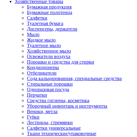
Хозяйственные товары
Бумажная продукция
Бумажные полотенца
Салфетки
Туалетная бумага
Диспенсеры, держатели
Мыло
Жидкое мыло
Туалетное мыло
Хозяйственное мыло
Освежители воздуха
Порошки и средства для стирки
Кондиционеры
Отбеливатели
Сода кальцированная, специальные средства
Стиральные порошки
Одноразовая посуда
Перчатки
Средства гигиены, косметика
Уборочный инвентарь и инструменты
Веники, метла
Губки
Лестницы, стремянки
Салфетки универсальные
Ткани технические/упаковочные