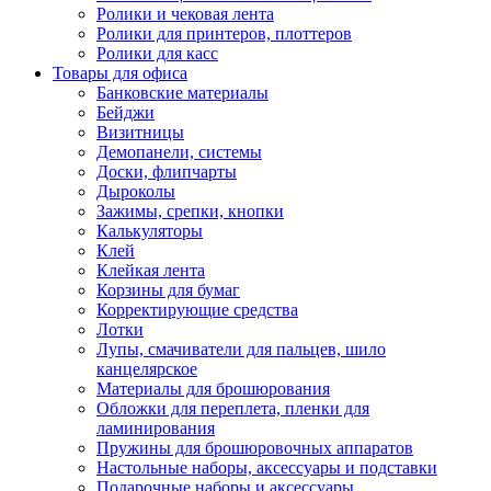
Ролики и чековая лента
Ролики для принтеров, плоттеров
Ролики для касс
Товары для офиса
Банковские материалы
Бейджи
Визитницы
Демопанели, системы
Доски, флипчарты
Дыроколы
Зажимы, срепки, кнопки
Калькуляторы
Клей
Клейкая лента
Корзины для бумаг
Корректирующие средства
Лотки
Лупы, смачиватели для пальцев, шило
канцелярское
Материалы для брошюрования
Обложки для переплета, пленки для
ламинирования
Пружины для брошюровочных аппаратов
Настольные наборы, аксессуары и подставки
Подарочные наборы и аксессуары