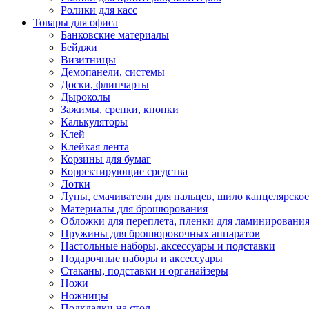
Ролики для касс
Товары для офиса
Банковские материалы
Бейджи
Визитницы
Демопанели, системы
Доски, флипчарты
Дыроколы
Зажимы, срепки, кнопки
Калькуляторы
Клей
Клейкая лента
Корзины для бумаг
Корректирующие средства
Лотки
Лупы, смачиватели для пальцев, шило канцелярское
Материалы для брошюрования
Обложки для переплета, пленки для ламинировани
Пружины для брошюровочных аппаратов
Настольные наборы, аксессуары и подставки
Подарочные наборы и аксессуары
Стаканы, подставки и органайзеры
Ножи
Ножницы
Подкладки на стол