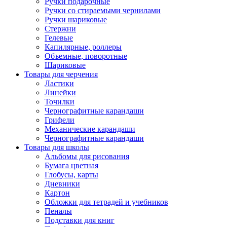
Ручки подарочные
Ручки со стираемыми чернилами
Ручки шариковые
Стержни
Гелевые
Капилярные, роллеры
Объемные, поворотные
Шариковые
Товары для черчения
Ластики
Линейки
Точилки
Чернографитные карандаши
Грифели
Механические карандаши
Чернографитные карандаши
Товары для школы
Альбомы для рисования
Бумага цветная
Глобусы, карты
Дневники
Картон
Обложки для тетрадей и учебников
Пеналы
Подставки для книг