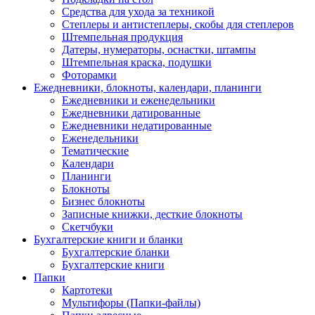
Средства для ухода за техникой
Степлеры и антистеплеры, скобы для степлеров
Штемпельная продукция
Датеры, нумераторы, оснастки, штампы
Штемпельная краска, подушки
Фоторамки
Ежедневники, блокноты, календари, планинги
Ежедневники и еженедельники
Ежедневники датированные
Ежедневники недатированные
Еженедельники
Тематические
Календари
Планинги
Блокноты
Бизнес блокноты
Записные книжки, десткие блокноты
Скетчбуки
Бухгалтерские книги и бланки
Бухгалтерские бланки
Бухгалтерские книги
Папки
Картотеки
Мультифоры (Папки-файлы)