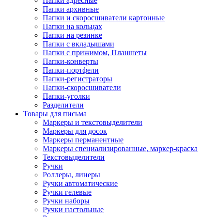
Папки адресные
Папки архивные
Папки и скоросшиватели картонные
Папки на кольцах
Папки на резинке
Папки с вкладышами
Папки с прижимом, Планшеты
Папки-конверты
Папки-портфели
Папки-регистраторы
Папки-скоросшиватели
Папки-уголки
Разделители
Товары для письма
Маркеры и текстовыделители
Маркеры для досок
Маркеры перманентные
Маркеры специализированные, маркер-краска
Текстовыделители
Ручки
Роллеры, линеры
Ручки автоматические
Ручки гелевые
Ручки наборы
Ручки настольные