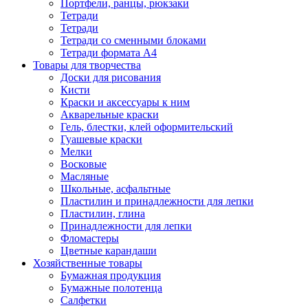
Портфели, ранцы, рюкзаки
Тетради
Тетради
Тетради со сменными блоками
Тетради формата А4
Товары для творчества
Доски для рисования
Кисти
Краски и аксессуары к ним
Акварельные краски
Гель, блестки, клей оформительский
Гуашевые краски
Мелки
Восковые
Масляные
Школьные, асфальтные
Пластилин и принадлежности для лепки
Пластилин, глина
Принадлежности для лепки
Фломастеры
Цветные карандаши
Хозяйственные товары
Бумажная продукция
Бумажные полотенца
Салфетки