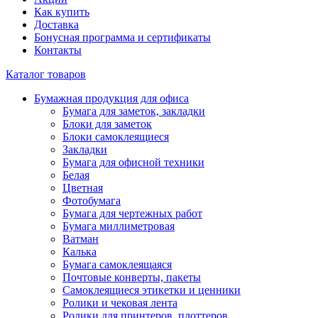
Как купить
Доставка
Бонусная программа и сертификаты
Контакты
Каталог товаров
Бумажная продукция для офиса
Бумага для заметок, закладки
Блоки для заметок
Блоки самоклеящиеся
Закладки
Бумага для офисной техники
Белая
Цветная
Фотобумага
Бумага для чертежных работ
Бумага миллиметровая
Ватман
Калька
Бумага самоклеящаяся
Почтовые конверты, пакеты
Самоклеящиеся этикетки и ценники
Ролики и чековая лента
Ролики для принтеров, плоттеров