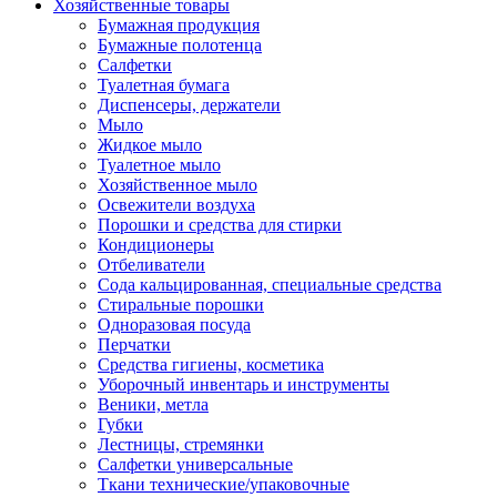
Хозяйственные товары
Бумажная продукция
Бумажные полотенца
Салфетки
Туалетная бумага
Диспенсеры, держатели
Мыло
Жидкое мыло
Туалетное мыло
Хозяйственное мыло
Освежители воздуха
Порошки и средства для стирки
Кондиционеры
Отбеливатели
Сода кальцированная, специальные средства
Стиральные порошки
Одноразовая посуда
Перчатки
Средства гигиены, косметика
Уборочный инвентарь и инструменты
Веники, метла
Губки
Лестницы, стремянки
Салфетки универсальные
Ткани технические/упаковочные