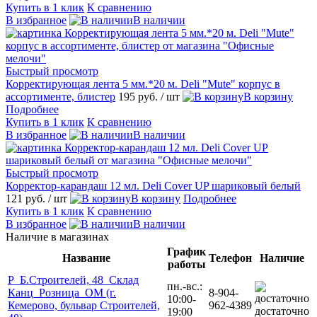
Купить в 1 клик
К сравнению
В избранное
В наличии
Быстрый просмотр
Корректирующая лента 5 мм.*20 м. Deli "Mute" корпус в
ассортименте, блистер
195 руб.
/ шт
В корзину
Подробнее
Купить в 1 клик
К сравнению
В избранное
В наличии
Быстрый просмотр
Корректор-карандаш 12 мл. Deli Cover UP шариковый белый
121 руб.
/ шт
В корзину
Подробнее
Купить в 1 клик
К сравнению
В избранное
В наличии
Наличие в магазинах
График
Название
Телефон
Наличие
работы
Р_Б.Строителей, 48_Склад
пн.-вс.:
Канц_Розница_ОМ (г.
8-904-
10:00-
Кемерово, бульвар Строителей,
962-4389
достаточно
19:00