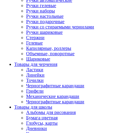
Ручки автоматические
Ручки гелевые
Ручки наборы
Ручки настольные
Ручки подарочные
Ручки со стираемыми чернилами
Ручки шариковые
Стержни
Гелевые
Капилярные, роллеры
Объемные, поворотные
Шариковые
Товары для черчения
Ластики
Линейки
Точилки
Чернографитные карандаши
Грифели
Механические карандаши
Чернографитные карандаши
Товары для школы
Альбомы для рисования
Бумага цветная
Глобусы, карты
Дневники