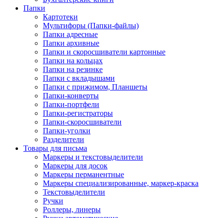
Папки
Картотеки
Мультифоры (Папки-файлы)
Папки адресные
Папки архивные
Папки и скоросшиватели картонные
Папки на кольцах
Папки на резинке
Папки с вкладышами
Папки с прижимом, Планшеты
Папки-конверты
Папки-портфели
Папки-регистраторы
Папки-скоросшиватели
Папки-уголки
Разделители
Товары для письма
Маркеры и текстовыделители
Маркеры для досок
Маркеры перманентные
Маркеры специализированные, маркер-краска
Текстовыделители
Ручки
Роллеры, линеры