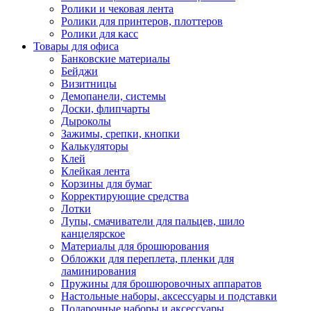
Ролики и чековая лента
Ролики для принтеров, плоттеров
Ролики для касс
Товары для офиса
Банковские материалы
Бейджи
Визитницы
Демопанели, системы
Доски, флипчарты
Дыроколы
Зажимы, срепки, кнопки
Калькуляторы
Клей
Клейкая лента
Корзины для бумаг
Корректирующие средства
Лотки
Лупы, смачиватели для пальцев, шило
канцелярское
Материалы для брошюрования
Обложки для переплета, пленки для
ламинирования
Пружины для брошюровочных аппаратов
Настольные наборы, аксессуары и подставки
Подарочные наборы и аксессуары