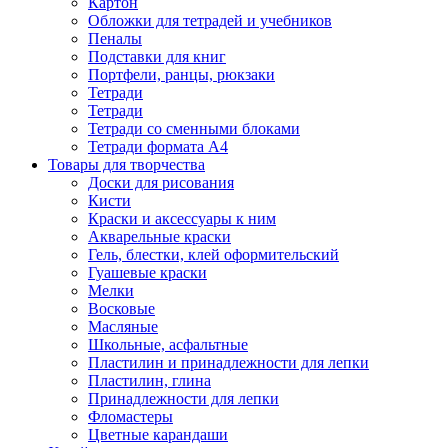
Картон
Обложки для тетрадей и учебников
Пеналы
Подставки для книг
Портфели, ранцы, рюкзаки
Тетради
Тетради
Тетради со сменными блоками
Тетради формата А4
Товары для творчества
Доски для рисования
Кисти
Краски и аксессуары к ним
Акварельные краски
Гель, блестки, клей оформительский
Гуашевые краски
Мелки
Восковые
Масляные
Школьные, асфальтные
Пластилин и принадлежности для лепки
Пластилин, глина
Принадлежности для лепки
Фломастеры
Цветные карандаши