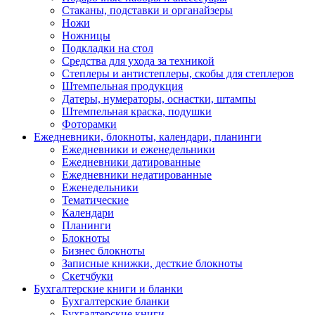
Стаканы, подставки и органайзеры
Ножи
Ножницы
Подкладки на стол
Средства для ухода за техникой
Степлеры и антистеплеры, скобы для степлеров
Штемпельная продукция
Датеры, нумераторы, оснастки, штампы
Штемпельная краска, подушки
Фоторамки
Ежедневники, блокноты, календари, планинги
Ежедневники и еженедельники
Ежедневники датированные
Ежедневники недатированные
Еженедельники
Тематические
Календари
Планинги
Блокноты
Бизнес блокноты
Записные книжки, десткие блокноты
Скетчбуки
Бухгалтерские книги и бланки
Бухгалтерские бланки
Бухгалтерские книги