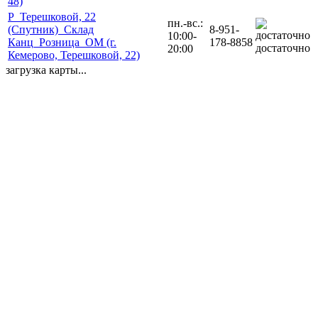
48)
Р_Терешковой, 22
пн.-вс.:
(Спутник)_Склад
8-951-
10:00-
Канц_Розница_ОМ (г.
178-8858
достаточно
20:00
Кемерово, Терешковой, 22)
загрузка карты...