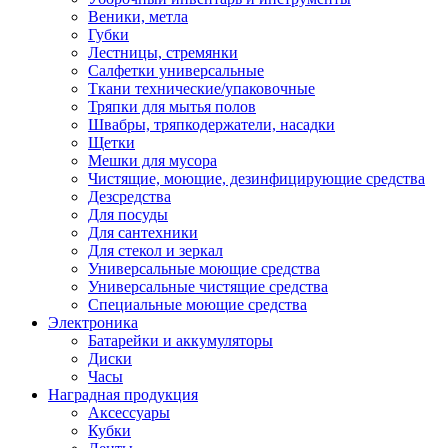
Веники, метла
Губки
Лестницы, стремянки
Салфетки универсальные
Ткани технические/упаковочные
Тряпки для мытья полов
Швабры, тряпкодержатели, насадки
Щетки
Мешки для мусора
Чистящие, моющие, дезинфицирующие средства
Дезсредства
Для посуды
Для сантехники
Для стекол и зеркал
Универсальные моющие средства
Универсальные чистящие средства
Специальные моющие средства
Электроника
Батарейки и аккумуляторы
Диски
Часы
Наградная продукция
Аксессуары
Кубки