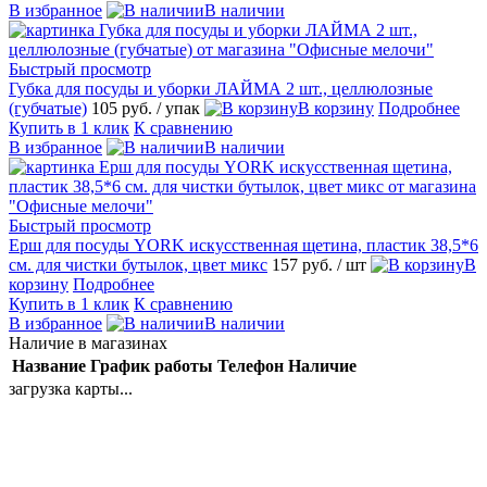
В избранное
В наличии
Быстрый просмотр
Губка для посуды и уборки ЛАЙМА 2 шт., целлюлозные
(губчатые)
105 руб.
/ упак
В корзину
Подробнее
Купить в 1 клик
К сравнению
В избранное
В наличии
Быстрый просмотр
Ерш для посуды YORK искусственная щетина, пластик 38,5*6
см. для чистки бутылок, цвет микс
157 руб.
/ шт
В
корзину
Подробнее
Купить в 1 клик
К сравнению
В избранное
В наличии
Наличие в магазинах
Название
График работы
Телефон
Наличие
загрузка карты...