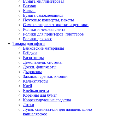
Бумага миллиметровая
Ватман
Калька
Бумага самоклеящаяся
Почтовые конверты, пакеты
Самоклеящиеся этикетки и ценники
Ролики и чековая лента
Ролики для принтеров, плоттеров
Ролики для касс
Товары для офиса
Банковские материалы
Бейджи
Визитницы
Демопанели, системы
Доски, флипчарты
Дыроколы
Зажимы, срепки, кнопки
Калькуляторы
Клей
Клейкая лента
Корзины для бумаг
Корректирующие средства
Лотки
Лупы, смачиватели для пальцев, шило
канцелярское