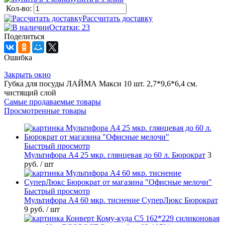
Кол-во:
Рассчитать доставку
Остатки: 23
Поделиться
Ошибка
Закрыть окно
Губка для посуды ЛАЙМА Макси 10 шт. 2,7*9,6*6,4 см.
чистящий слой
Самые продаваемые товары
Просмотренные товары
Быстрый просмотр
Мультифора А4 25 мкр. глянцевая до 60 л. Бюрократ
3
руб.
/ шт
Быстрый просмотр
Мультифора А4 60 мкр. тиснение СуперЛюкс Бюрократ
9 руб.
/ шт