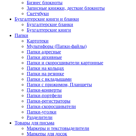
Бизнес блокноты
Записные книжки, десткие блокноты
Скетчбуки
Бухгалтерские книги и бланки
Бухгалтерские бланки
Бухгалтерские книги
Папки
Картотеки
Мультифоры (Папки-файлы)
Папки адресные
Папки архивные
Папки и скоросшиватели картонные
Папки на кольцах
Папки на резинке
Папки с вкладышами
Папки с прижимом, Планшеты
Папки-конверты
Папки-портфели
Папки-регистраторы
Папки-скоросшиватели
Папки-уголки
Разделители
Товары для письма
Маркеры и текстовыделители
Маркеры для досок