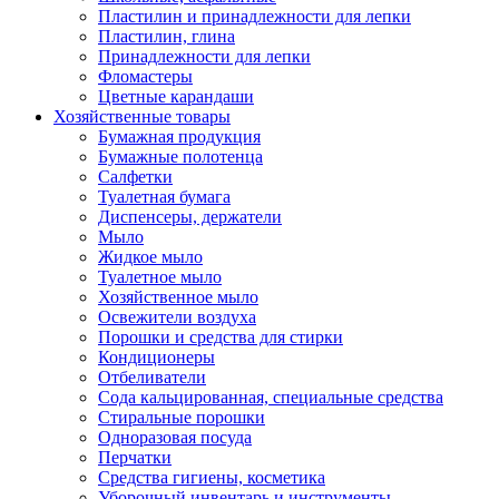
Пластилин и принадлежности для лепки
Пластилин, глина
Принадлежности для лепки
Фломастеры
Цветные карандаши
Хозяйственные товары
Бумажная продукция
Бумажные полотенца
Салфетки
Туалетная бумага
Диспенсеры, держатели
Мыло
Жидкое мыло
Туалетное мыло
Хозяйственное мыло
Освежители воздуха
Порошки и средства для стирки
Кондиционеры
Отбеливатели
Сода кальцированная, специальные средства
Стиральные порошки
Одноразовая посуда
Перчатки
Средства гигиены, косметика
Уборочный инвентарь и инструменты