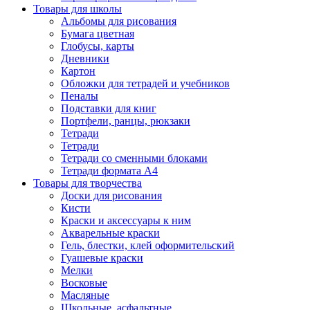
Товары для школы
Альбомы для рисования
Бумага цветная
Глобусы, карты
Дневники
Картон
Обложки для тетрадей и учебников
Пеналы
Подставки для книг
Портфели, ранцы, рюкзаки
Тетради
Тетради
Тетради со сменными блоками
Тетради формата А4
Товары для творчества
Доски для рисования
Кисти
Краски и аксессуары к ним
Акварельные краски
Гель, блестки, клей оформительский
Гуашевые краски
Мелки
Восковые
Масляные
Школьные, асфальтные