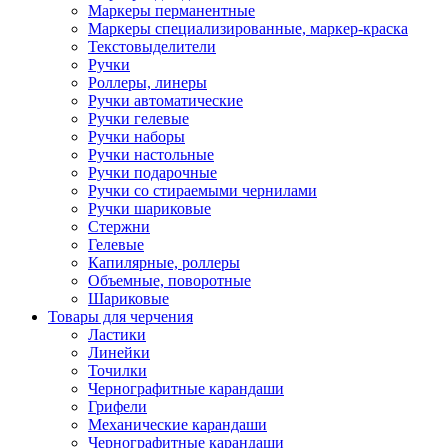
Маркеры перманентные
Маркеры специализированные, маркер-краска
Текстовыделители
Ручки
Роллеры, линеры
Ручки автоматические
Ручки гелевые
Ручки наборы
Ручки настольные
Ручки подарочные
Ручки со стираемыми чернилами
Ручки шариковые
Стержни
Гелевые
Капилярные, роллеры
Объемные, поворотные
Шариковые
Товары для черчения
Ластики
Линейки
Точилки
Чернографитные карандаши
Грифели
Механические карандаши
Чернографитные карандаши