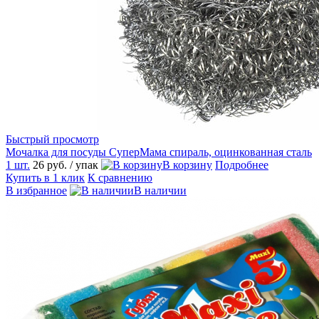
Быстрый просмотр
Мочалка для посуды СуперМама спираль, оцинкованная сталь
1 шт.
26 руб.
/ упак
В корзину
Подробнее
Купить в 1 клик
К сравнению
В избранное
В наличии