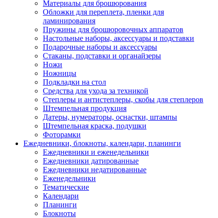
Материалы для брошюрования
Обложки для переплета, пленки для
ламинирования
Пружины для брошюровочных аппаратов
Настольные наборы, аксессуары и подставки
Подарочные наборы и аксессуары
Стаканы, подставки и органайзеры
Ножи
Ножницы
Подкладки на стол
Средства для ухода за техникой
Степлеры и антистеплеры, скобы для степлеров
Штемпельная продукция
Датеры, нумераторы, оснастки, штампы
Штемпельная краска, подушки
Фоторамки
Ежедневники, блокноты, календари, планинги
Ежедневники и еженедельники
Ежедневники датированные
Ежедневники недатированные
Еженедельники
Тематические
Календари
Планинги
Блокноты