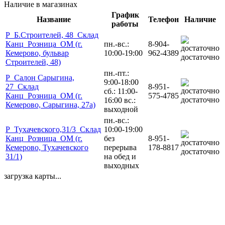
Наличие в магазинах
График
Название
Телефон
Наличие
работы
Р_Б.Строителей, 48_Склад
Канц_Розница_ОМ (г.
пн.-вс.:
8-904-
Кемерово, бульвар
10:00-19:00
962-4389
достаточно
Строителей, 48)
пн.-пт.:
Р_Салон Сарыгина,
9:00-18:00
27_Склад
8-951-
сб.: 11:00-
Канц_Розница_ОМ (г.
575-4785
достаточно
16:00 вс.:
Кемерово, Сарыгина, 27а)
выходной
пн.-вс.:
Р_Тухачевского,31/3_Склад
10:00-19:00
Канц_Розница_ОМ (г.
без
8-951-
Кемерово, Тухачевского
перерыва
178-8817
достаточно
31/1)
на обед и
выходных
загрузка карты...