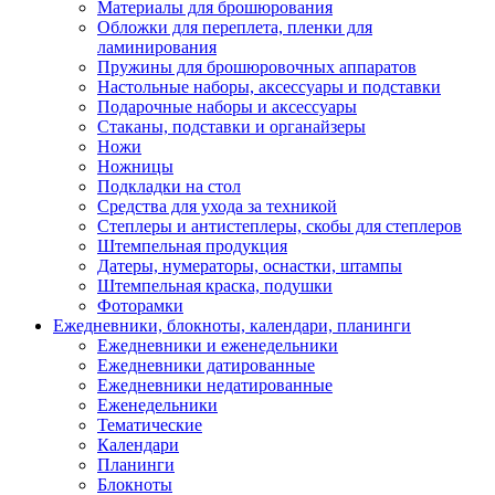
Материалы для брошюрования
Обложки для переплета, пленки для
ламинирования
Пружины для брошюровочных аппаратов
Настольные наборы, аксессуары и подставки
Подарочные наборы и аксессуары
Стаканы, подставки и органайзеры
Ножи
Ножницы
Подкладки на стол
Средства для ухода за техникой
Степлеры и антистеплеры, скобы для степлеров
Штемпельная продукция
Датеры, нумераторы, оснастки, штампы
Штемпельная краска, подушки
Фоторамки
Ежедневники, блокноты, календари, планинги
Ежедневники и еженедельники
Ежедневники датированные
Ежедневники недатированные
Еженедельники
Тематические
Календари
Планинги
Блокноты