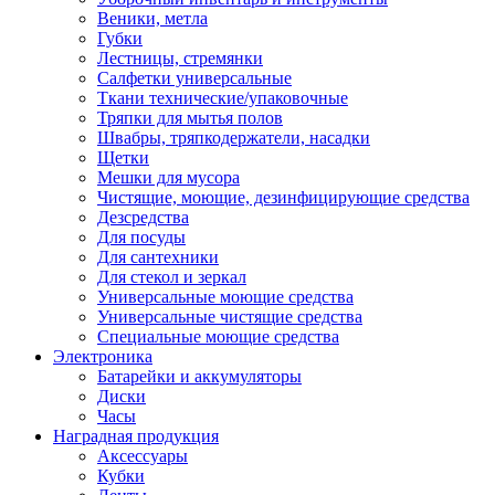
Веники, метла
Губки
Лестницы, стремянки
Салфетки универсальные
Ткани технические/упаковочные
Тряпки для мытья полов
Швабры, тряпкодержатели, насадки
Щетки
Мешки для мусора
Чистящие, моющие, дезинфицирующие средства
Дезсредства
Для посуды
Для сантехники
Для стекол и зеркал
Универсальные моющие средства
Универсальные чистящие средства
Специальные моющие средства
Электроника
Батарейки и аккумуляторы
Диски
Часы
Наградная продукция
Аксессуары
Кубки