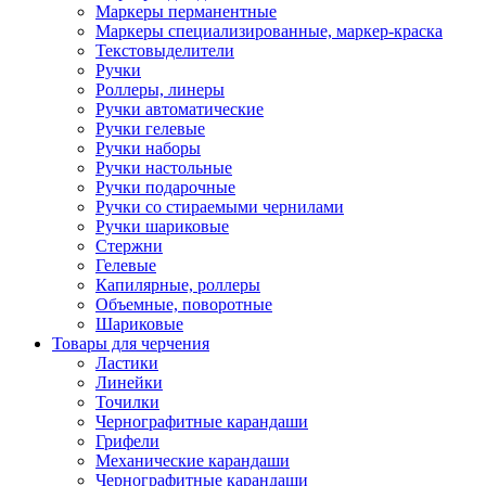
Маркеры перманентные
Маркеры специализированные, маркер-краска
Текстовыделители
Ручки
Роллеры, линеры
Ручки автоматические
Ручки гелевые
Ручки наборы
Ручки настольные
Ручки подарочные
Ручки со стираемыми чернилами
Ручки шариковые
Стержни
Гелевые
Капилярные, роллеры
Объемные, поворотные
Шариковые
Товары для черчения
Ластики
Линейки
Точилки
Чернографитные карандаши
Грифели
Механические карандаши
Чернографитные карандаши