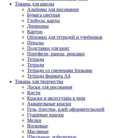
Товары для школы
Альбомы для рисования
Бумага цветная
Глобусы, карты
Дневники
Картон
Обложки для тетрадей и учебников
Пеналы
Подставки для книг
Портфели, ранцы, рюкзаки
Тетради
Тетради
Тетради со сменными блоками
Тетради формата А4
Товары для творчества
Доски для рисования
Кисти
Краски и аксессуары к ним
Акварельные краски
Гель, блестки, клей оформительский
Гуашевые краски
Мелки
Восковые
Масляные
Школьные, асфальтные