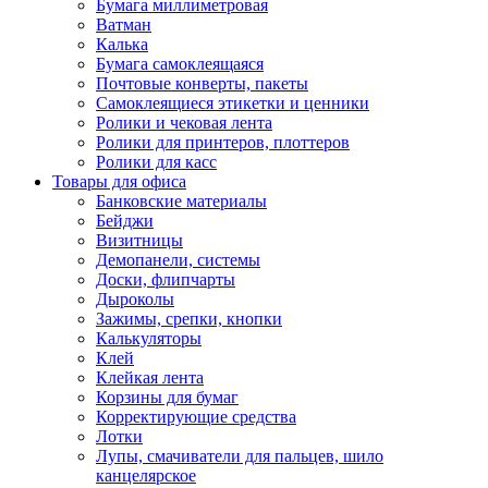
Бумага миллиметровая
Ватман
Калька
Бумага самоклеящаяся
Почтовые конверты, пакеты
Самоклеящиеся этикетки и ценники
Ролики и чековая лента
Ролики для принтеров, плоттеров
Ролики для касс
Товары для офиса
Банковские материалы
Бейджи
Визитницы
Демопанели, системы
Доски, флипчарты
Дыроколы
Зажимы, срепки, кнопки
Калькуляторы
Клей
Клейкая лента
Корзины для бумаг
Корректирующие средства
Лотки
Лупы, смачиватели для пальцев, шило
канцелярское