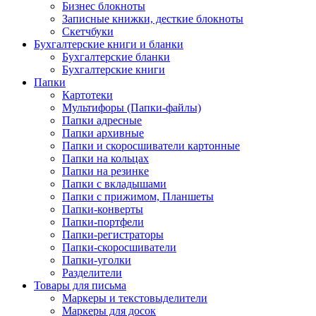
Бизнес блокноты
Записные книжки, десткие блокноты
Скетчбуки
Бухгалтерские книги и бланки
Бухгалтерские бланки
Бухгалтерские книги
Папки
Картотеки
Мультифоры (Папки-файлы)
Папки адресные
Папки архивные
Папки и скоросшиватели картонные
Папки на кольцах
Папки на резинке
Папки с вкладышами
Папки с прижимом, Планшеты
Папки-конверты
Папки-портфели
Папки-регистраторы
Папки-скоросшиватели
Папки-уголки
Разделители
Товары для письма
Маркеры и текстовыделители
Маркеры для досок