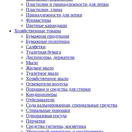
Пластилин и принадлежности для лепки
Пластилин, глина
Принадлежности для лепки
Фломастеры
Цветные карандаши
Хозяйственные товары
Бумажная продукция
Бумажные полотенца
Салфетки
Туалетная бумага
Диспенсеры, держатели
Мыло
Жидкое мыло
Туалетное мыло
Хозяйственное мыло
Освежители воздуха
Порошки и средства для стирки
Кондиционеры
Отбеливатели
Сода кальцированная, специальные средства
Стиральные порошки
Одноразовая посуда
Перчатки
Средства гигиены, косметика
Уборочный инвентарь и инструменты