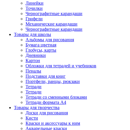
Линейки
Точилки
Чернографитные карандаши
Грифели
Механические карандаши
Чернографитные карандаши
Товары для школы
Альбомы для рисования
Бумага цветная
Глобусы, карты
Дневники
Картон
Обложки для тетрадей и учебников
Пеналы
Подставки для книг
Портфели, ранцы, рюкзаки
Тетради
Тетради
Тетради со сменными блоками
Тетради формата А4
Товары для творчества
Доски для рисования
Кисти
Краски и аксессуары к ним
Акварельные краски