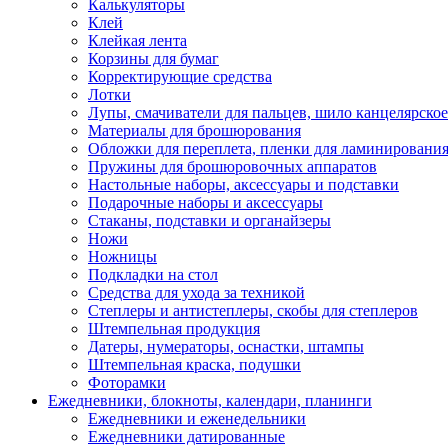
Калькуляторы
Клей
Клейкая лента
Корзины для бумаг
Корректирующие средства
Лотки
Лупы, смачиватели для пальцев, шило канцелярское
Материалы для брошюрования
Обложки для переплета, пленки для ламинировани
Пружины для брошюровочных аппаратов
Настольные наборы, аксессуары и подставки
Подарочные наборы и аксессуары
Стаканы, подставки и органайзеры
Ножи
Ножницы
Подкладки на стол
Средства для ухода за техникой
Степлеры и антистеплеры, скобы для степлеров
Штемпельная продукция
Датеры, нумераторы, оснастки, штампы
Штемпельная краска, подушки
Фоторамки
Ежедневники, блокноты, календари, планинги
Ежедневники и еженедельники
Ежедневники датированные