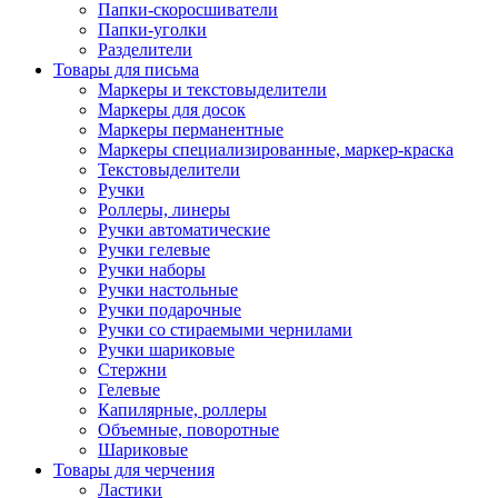
Папки-скоросшиватели
Папки-уголки
Разделители
Товары для письма
Маркеры и текстовыделители
Маркеры для досок
Маркеры перманентные
Маркеры специализированные, маркер-краска
Текстовыделители
Ручки
Роллеры, линеры
Ручки автоматические
Ручки гелевые
Ручки наборы
Ручки настольные
Ручки подарочные
Ручки со стираемыми чернилами
Ручки шариковые
Стержни
Гелевые
Капилярные, роллеры
Объемные, поворотные
Шариковые
Товары для черчения
Ластики