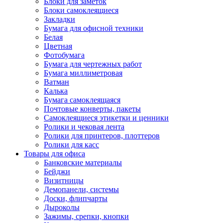
Блоки для заметок
Блоки самоклеящиеся
Закладки
Бумага для офисной техники
Белая
Цветная
Фотобумага
Бумага для чертежных работ
Бумага миллиметровая
Ватман
Калька
Бумага самоклеящаяся
Почтовые конверты, пакеты
Самоклеящиеся этикетки и ценники
Ролики и чековая лента
Ролики для принтеров, плоттеров
Ролики для касс
Товары для офиса
Банковские материалы
Бейджи
Визитницы
Демопанели, системы
Доски, флипчарты
Дыроколы
Зажимы, срепки, кнопки