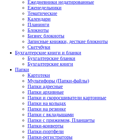
Ежедневники недатированные
Еженедельники
Тематические
Календари
Планинги
Блокноты
Бизнес блокноты
Записные книжки, десткие блокноты
Скетчбуки
Бухгалтерские книги и бланки
Бухгалтерские бланки
Бухгалтерские книги
Папки
Картотеки
Мультифоры (Папки-файлы)
Папки адресные
Папки архивные
Папки и скоросшиватели картонные
Папки на кольцах
Папки на резинке
Папки с вкладышами
Папки с прижимом, Планшеты
Папки-конверты
Папки-портфели
Папки-регистраторы