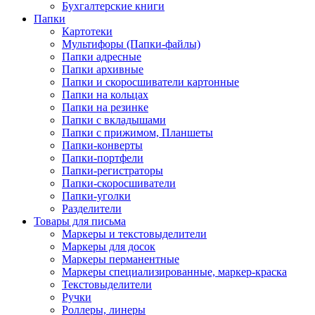
Бухгалтерские книги
Папки
Картотеки
Мультифоры (Папки-файлы)
Папки адресные
Папки архивные
Папки и скоросшиватели картонные
Папки на кольцах
Папки на резинке
Папки с вкладышами
Папки с прижимом, Планшеты
Папки-конверты
Папки-портфели
Папки-регистраторы
Папки-скоросшиватели
Папки-уголки
Разделители
Товары для письма
Маркеры и текстовыделители
Маркеры для досок
Маркеры перманентные
Маркеры специализированные, маркер-краска
Текстовыделители
Ручки
Роллеры, линеры