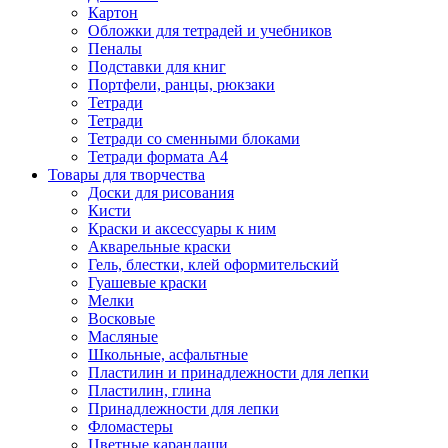
Картон
Обложки для тетрадей и учебников
Пеналы
Подставки для книг
Портфели, ранцы, рюкзаки
Тетради
Тетради
Тетради со сменными блоками
Тетради формата А4
Товары для творчества
Доски для рисования
Кисти
Краски и аксессуары к ним
Акварельные краски
Гель, блестки, клей оформительский
Гуашевые краски
Мелки
Восковые
Масляные
Школьные, асфальтные
Пластилин и принадлежности для лепки
Пластилин, глина
Принадлежности для лепки
Фломастеры
Цветные карандаши