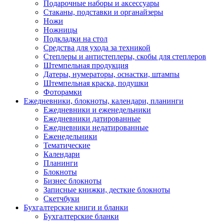
Подарочные наборы и аксессуары
Стаканы, подставки и органайзеры
Ножи
Ножницы
Подкладки на стол
Средства для ухода за техникой
Степлеры и антистеплеры, скобы для степлеров
Штемпельная продукция
Датеры, нумераторы, оснастки, штампы
Штемпельная краска, подушки
Фоторамки
Ежедневники, блокноты, календари, планинги
Ежедневники и еженедельники
Ежедневники датированные
Ежедневники недатированные
Еженедельники
Тематические
Календари
Планинги
Блокноты
Бизнес блокноты
Записные книжки, десткие блокноты
Скетчбуки
Бухгалтерские книги и бланки
Бухгалтерские бланки