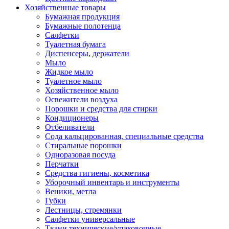
Хозяйственные товары
Бумажная продукция
Бумажные полотенца
Салфетки
Туалетная бумага
Диспенсеры, держатели
Мыло
Жидкое мыло
Туалетное мыло
Хозяйственное мыло
Освежители воздуха
Порошки и средства для стирки
Кондиционеры
Отбеливатели
Сода кальцированная, специальные средства
Стиральные порошки
Одноразовая посуда
Перчатки
Средства гигиены, косметика
Уборочный инвентарь и инструменты
Веники, метла
Губки
Лестницы, стремянки
Салфетки универсальные
Ткани технические/упаковочные