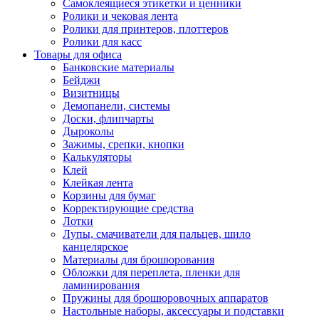
Самоклеящиеся этикетки и ценники
Ролики и чековая лента
Ролики для принтеров, плоттеров
Ролики для касс
Товары для офиса
Банковские материалы
Бейджи
Визитницы
Демопанели, системы
Доски, флипчарты
Дыроколы
Зажимы, срепки, кнопки
Калькуляторы
Клей
Клейкая лента
Корзины для бумаг
Корректирующие средства
Лотки
Лупы, смачиватели для пальцев, шило
канцелярское
Материалы для брошюрования
Обложки для переплета, пленки для
ламинирования
Пружины для брошюровочных аппаратов
Настольные наборы, аксессуары и подставки