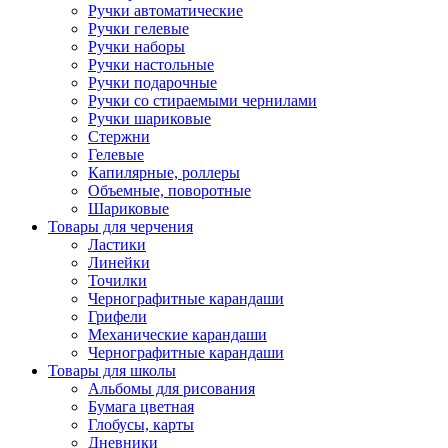
Ручки автоматические
Ручки гелевые
Ручки наборы
Ручки настольные
Ручки подарочные
Ручки со стираемыми чернилами
Ручки шариковые
Стержни
Гелевые
Капилярные, роллеры
Объемные, поворотные
Шариковые
Товары для черчения
Ластики
Линейки
Точилки
Чернографитные карандаши
Грифели
Механические карандаши
Чернографитные карандаши
Товары для школы
Альбомы для рисования
Бумага цветная
Глобусы, карты
Дневники