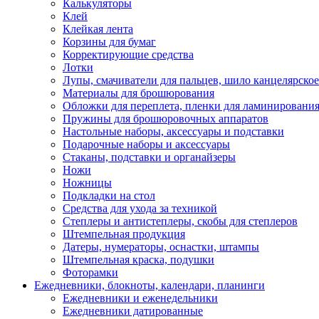
Калькуляторы
Клей
Клейкая лента
Корзины для бумаг
Корректирующие средства
Лотки
Лупы, смачиватели для пальцев, шило канцелярское
Материалы для брошюрования
Обложки для переплета, пленки для ламинировани
Пружины для брошюровочных аппаратов
Настольные наборы, аксессуары и подставки
Подарочные наборы и аксессуары
Стаканы, подставки и органайзеры
Ножи
Ножницы
Подкладки на стол
Средства для ухода за техникой
Степлеры и антистеплеры, скобы для степлеров
Штемпельная продукция
Датеры, нумераторы, оснастки, штампы
Штемпельная краска, подушки
Фоторамки
Ежедневники, блокноты, календари, планинги
Ежедневники и еженедельники
Ежедневники датированные