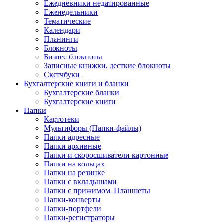
Ежедневники недатированные
Еженедельники
Тематические
Календари
Планинги
Блокноты
Бизнес блокноты
Записные книжки, десткие блокноты
Скетчбуки
Бухгалтерские книги и бланки
Бухгалтерские бланки
Бухгалтерские книги
Папки
Картотеки
Мультифоры (Папки-файлы)
Папки адресные
Папки архивные
Папки и скоросшиватели картонные
Папки на кольцах
Папки на резинке
Папки с вкладышами
Папки с прижимом, Планшеты
Папки-конверты
Папки-портфели
Папки-регистраторы