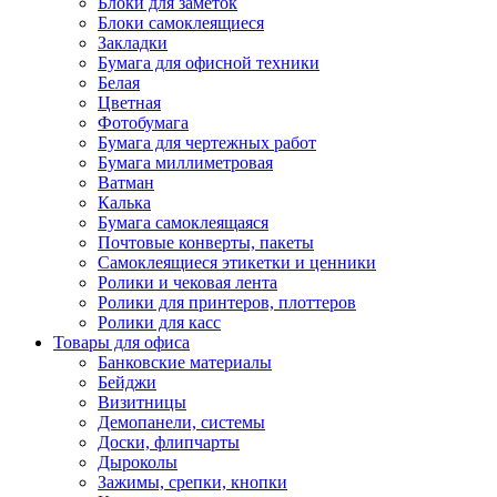
Блоки для заметок
Блоки самоклеящиеся
Закладки
Бумага для офисной техники
Белая
Цветная
Фотобумага
Бумага для чертежных работ
Бумага миллиметровая
Ватман
Калька
Бумага самоклеящаяся
Почтовые конверты, пакеты
Самоклеящиеся этикетки и ценники
Ролики и чековая лента
Ролики для принтеров, плоттеров
Ролики для касс
Товары для офиса
Банковские материалы
Бейджи
Визитницы
Демопанели, системы
Доски, флипчарты
Дыроколы
Зажимы, срепки, кнопки