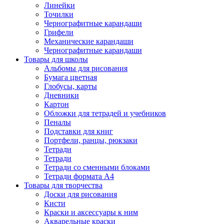
Линейки
Точилки
Чернографитные карандаши
Грифели
Механические карандаши
Чернографитные карандаши
Товары для школы
Альбомы для рисования
Бумага цветная
Глобусы, карты
Дневники
Картон
Обложки для тетрадей и учебников
Пеналы
Подставки для книг
Портфели, ранцы, рюкзаки
Тетради
Тетради
Тетради со сменными блоками
Тетради формата А4
Товары для творчества
Доски для рисования
Кисти
Краски и аксессуары к ним
Акварельные краски