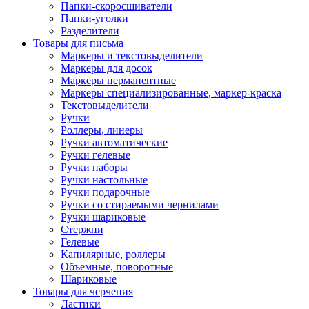
Папки-скоросшиватели
Папки-уголки
Разделители
Товары для письма
Маркеры и текстовыделители
Маркеры для досок
Маркеры перманентные
Маркеры специализированные, маркер-краска
Текстовыделители
Ручки
Роллеры, линеры
Ручки автоматические
Ручки гелевые
Ручки наборы
Ручки настольные
Ручки подарочные
Ручки со стираемыми чернилами
Ручки шариковые
Стержни
Гелевые
Капилярные, роллеры
Объемные, поворотные
Шариковые
Товары для черчения
Ластики