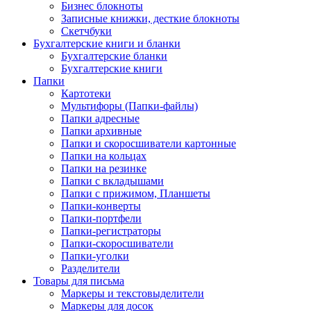
Бизнес блокноты
Записные книжки, десткие блокноты
Скетчбуки
Бухгалтерские книги и бланки
Бухгалтерские бланки
Бухгалтерские книги
Папки
Картотеки
Мультифоры (Папки-файлы)
Папки адресные
Папки архивные
Папки и скоросшиватели картонные
Папки на кольцах
Папки на резинке
Папки с вкладышами
Папки с прижимом, Планшеты
Папки-конверты
Папки-портфели
Папки-регистраторы
Папки-скоросшиватели
Папки-уголки
Разделители
Товары для письма
Маркеры и текстовыделители
Маркеры для досок