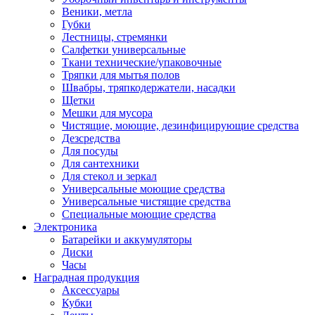
Веники, метла
Губки
Лестницы, стремянки
Салфетки универсальные
Ткани технические/упаковочные
Тряпки для мытья полов
Швабры, тряпкодержатели, насадки
Щетки
Мешки для мусора
Чистящие, моющие, дезинфицирующие средства
Дезсредства
Для посуды
Для сантехники
Для стекол и зеркал
Универсальные моющие средства
Универсальные чистящие средства
Специальные моющие средства
Электроника
Батарейки и аккумуляторы
Диски
Часы
Наградная продукция
Аксессуары
Кубки