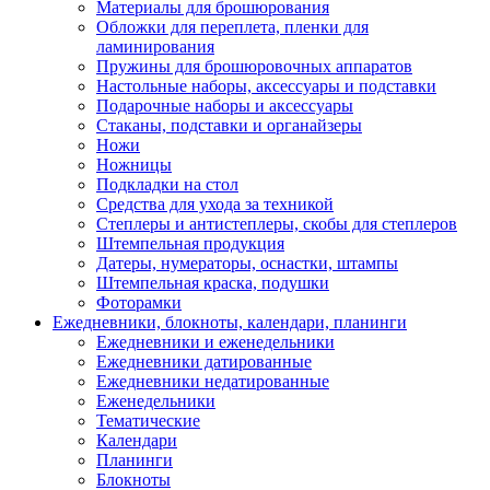
Материалы для брошюрования
Обложки для переплета, пленки для
ламинирования
Пружины для брошюровочных аппаратов
Настольные наборы, аксессуары и подставки
Подарочные наборы и аксессуары
Стаканы, подставки и органайзеры
Ножи
Ножницы
Подкладки на стол
Средства для ухода за техникой
Степлеры и антистеплеры, скобы для степлеров
Штемпельная продукция
Датеры, нумераторы, оснастки, штампы
Штемпельная краска, подушки
Фоторамки
Ежедневники, блокноты, календари, планинги
Ежедневники и еженедельники
Ежедневники датированные
Ежедневники недатированные
Еженедельники
Тематические
Календари
Планинги
Блокноты