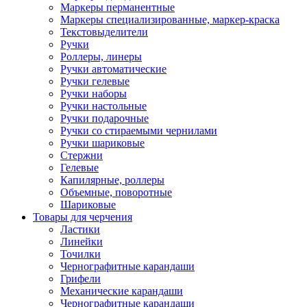
Маркеры перманентные
Маркеры специализированные, маркер-краска
Текстовыделители
Ручки
Роллеры, линеры
Ручки автоматические
Ручки гелевые
Ручки наборы
Ручки настольные
Ручки подарочные
Ручки со стираемыми чернилами
Ручки шариковые
Стержни
Гелевые
Капилярные, роллеры
Объемные, поворотные
Шариковые
Товары для черчения
Ластики
Линейки
Точилки
Чернографитные карандаши
Грифели
Механические карандаши
Чернографитные карандаши