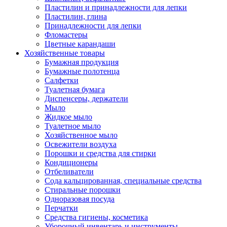
Пластилин и принадлежности для лепки
Пластилин, глина
Принадлежности для лепки
Фломастеры
Цветные карандаши
Хозяйственные товары
Бумажная продукция
Бумажные полотенца
Салфетки
Туалетная бумага
Диспенсеры, держатели
Мыло
Жидкое мыло
Туалетное мыло
Хозяйственное мыло
Освежители воздуха
Порошки и средства для стирки
Кондиционеры
Отбеливатели
Сода кальцированная, специальные средства
Стиральные порошки
Одноразовая посуда
Перчатки
Средства гигиены, косметика
Уборочный инвентарь и инструменты