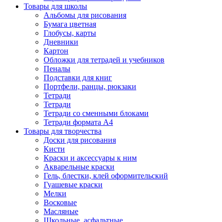
Товары для школы
Альбомы для рисования
Бумага цветная
Глобусы, карты
Дневники
Картон
Обложки для тетрадей и учебников
Пеналы
Подставки для книг
Портфели, ранцы, рюкзаки
Тетради
Тетради
Тетради со сменными блоками
Тетради формата А4
Товары для творчества
Доски для рисования
Кисти
Краски и аксессуары к ним
Акварельные краски
Гель, блестки, клей оформительский
Гуашевые краски
Мелки
Восковые
Масляные
Школьные, асфальтные