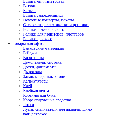
Бумага миллиметровая
Ватман
Калька
Бумага самоклеящаяся
Почтовые конверты, пакеты
Самоклеящиеся этикетки и ценники
Ролики и чековая лента
Ролики для принтеров, плоттеров
Ролики для касс
Товары для офиса
Банковские материалы
Бейджи
Визитницы
Демопанели, системы
Доски, флипчарты
Дыроколы
Зажимы, срепки, кнопки
Калькуляторы
Клей
Клейкая лента
Корзины для бумаг
Корректирующие средства
Лотки
Лупы, смачиватели для пальцев, шило
канцелярское