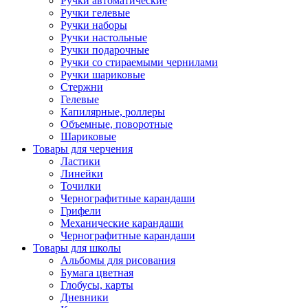
Ручки автоматические
Ручки гелевые
Ручки наборы
Ручки настольные
Ручки подарочные
Ручки со стираемыми чернилами
Ручки шариковые
Стержни
Гелевые
Капилярные, роллеры
Объемные, поворотные
Шариковые
Товары для черчения
Ластики
Линейки
Точилки
Чернографитные карандаши
Грифели
Механические карандаши
Чернографитные карандаши
Товары для школы
Альбомы для рисования
Бумага цветная
Глобусы, карты
Дневники