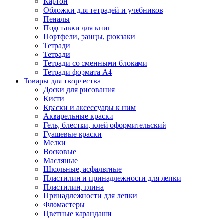
Картон
Обложки для тетрадей и учебников
Пеналы
Подставки для книг
Портфели, ранцы, рюкзаки
Тетради
Тетради
Тетради со сменными блоками
Тетради формата А4
Товары для творчества
Доски для рисования
Кисти
Краски и аксессуары к ним
Акварельные краски
Гель, блестки, клей оформительский
Гуашевые краски
Мелки
Восковые
Масляные
Школьные, асфальтные
Пластилин и принадлежности для лепки
Пластилин, глина
Принадлежности для лепки
Фломастеры
Цветные карандаши