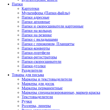
Папки
Картотеки
Мультифоры (Папки-файлы)
Папки адресные
Папки архивные
Папки и скоросшиватели картонные
Папки на кольцах
Папки на резинке
Папки с вкладышами
Папки с прижимом, Планшеты
Папки-конверты
Папки-портфели
Папки-регистраторы
Папки-скоросшиватели
Папки-уголки
Разделители
Товары для письма
Маркеры и текстовыделители
Маркеры для досок
Маркеры перманентные
Маркеры специализированные, маркер-краска
Текстовыделители
Ручки
Роллеры, линеры