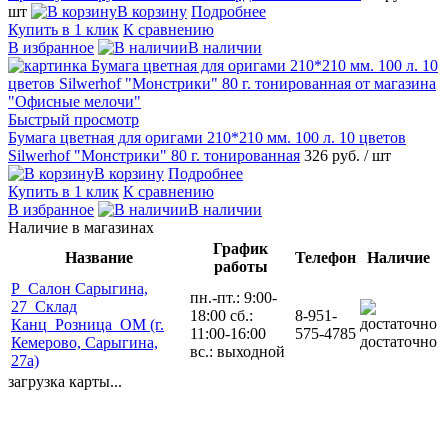
шт
В корзину
Подробнее
Купить в 1 клик
К сравнению
В избранное
В наличии
Быстрый просмотр
Бумага цветная для оригами 210*210 мм. 100 л. 10 цветов
Silwerhof "Монстрики" 80 г. тонированная
326 руб.
/ шт
В корзину
Подробнее
Купить в 1 клик
К сравнению
В избранное
В наличии
Наличие в магазинах
График
Название
Телефон
Наличие
работы
Р_Салон Сарыгина,
пн.-пт.: 9:00-
27_Склад
18:00 сб.:
8-951-
Канц_Розница_ОМ (г.
11:00-16:00
575-4785
достаточно
Кемерово, Сарыгина,
вс.: выходной
27а)
загрузка карты...