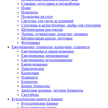
Стаканы, подставки и органайзеры
Ножи
Ножницы
Подкладки на стол
Средства для ухода за техникой
Степлеры и антистеплеры, скобы для степлеров
Штемпельная продукция
Датеры, нумераторы, оснастки, штампы
Штемпельная краска, подушки
Фоторамки
Ежедневники, блокноты, календари, планинги
Ежедневники и еженедельники
Ежедневники датированные
Ежедневники недатированные
Еженедельники
Тематические
Календари
Планинги
Блокноты
Бизнес блокноты
Записные книжки, десткие блокноты
Скетчбуки
Бухгалтерские книги и бланки
Бухгалтерские бланки
Бухгалтерские книги