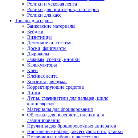
Ролики и чековая лента
Ролики для принтеров, плоттеров
Ролики для касс
Товары для офиса
Банковские материалы
Бейджи
Визитницы
Демопанели, системы
Доски, флипчарты
Дыроколы
Зажимы, срепки, кнопки
Калькуляторы
Клей
Клейкая лента
Корзины для бумаг
Корректирующие средства
Лотки
Лупы, смачиватели для пальцев, шило
канцелярское
Материалы для брошюрования
Обложки для переплета, пленки для
ламинирования
Пружины для брошюровочных аппаратов
Настольные наборы, аксессуары и подставки
Подарочные наборы и аксессуары