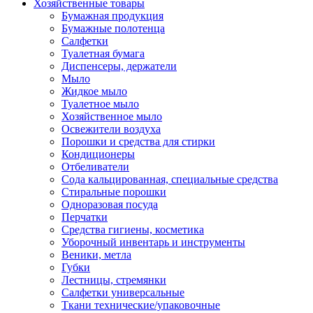
Хозяйственные товары
Бумажная продукция
Бумажные полотенца
Салфетки
Туалетная бумага
Диспенсеры, держатели
Мыло
Жидкое мыло
Туалетное мыло
Хозяйственное мыло
Освежители воздуха
Порошки и средства для стирки
Кондиционеры
Отбеливатели
Сода кальцированная, специальные средства
Стиральные порошки
Одноразовая посуда
Перчатки
Средства гигиены, косметика
Уборочный инвентарь и инструменты
Веники, метла
Губки
Лестницы, стремянки
Салфетки универсальные
Ткани технические/упаковочные