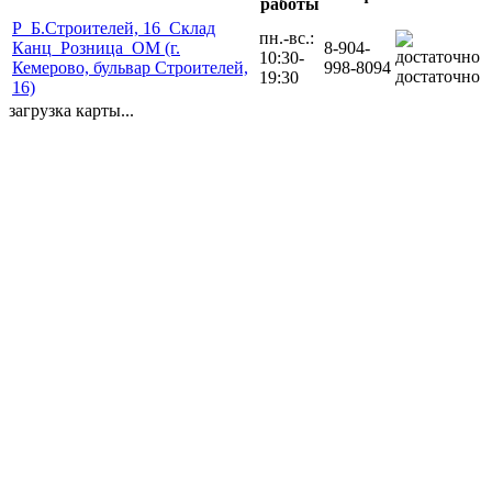
работы
Р_Б.Строителей, 16_Склад
пн.-вс.:
Канц_Розница_ОМ (г.
8-904-
10:30-
Кемерово, бульвар Строителей,
998-8094
достаточно
19:30
16)
загрузка карты...