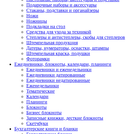
Подарочные наборы и аксессуары
Стаканы, подставки и органайзеры
Ножи
Ножницы
Подкладки на стол
Средства для ухода за техникой
Степлеры и антистеплеры, скобы для степлеров
Штемпельная продукция
Датеры, нумераторы, оснастки, штампы
Штемпельная краска, подушки
Фоторамки
Ежедневники, блокноты, календари, планинги
Ежедневники и еженедельники
Ежедневники датированные
Ежедневники недатированные
Еженедельники
Тематические
Календари
Планинги
Блокноты
Бизнес блокноты
Записные книжки, десткие блокноты
Скетчбуки
Бухгалтерские книги и бланки