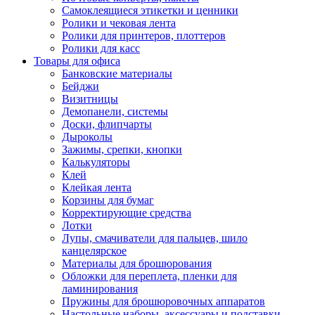
Самоклеящиеся этикетки и ценники
Ролики и чековая лента
Ролики для принтеров, плоттеров
Ролики для касс
Товары для офиса
Банковские материалы
Бейджи
Визитницы
Демопанели, системы
Доски, флипчарты
Дыроколы
Зажимы, срепки, кнопки
Калькуляторы
Клей
Клейкая лента
Корзины для бумаг
Корректирующие средства
Лотки
Лупы, смачиватели для пальцев, шило
канцелярское
Материалы для брошюрования
Обложки для переплета, пленки для
ламинирования
Пружины для брошюровочных аппаратов
Настольные наборы, аксессуары и подставки