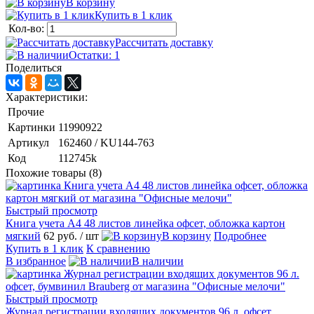
В корзину
Купить в 1 клик
Кол-во:
Рассчитать доставку
Остатки: 1
Поделиться
Характеристики:
Прочие
Картинки
11990922
Артикул
162460 / KU144-763
Код
112745k
Похожие товары (8)
Быстрый просмотр
Книга учета А4 48 листов линейка офсет, обложка картон
мягкий
62 руб.
/ шт
В корзину
Подробнее
Купить в 1 клик
К сравнению
В избранное
В наличии
Быстрый просмотр
Журнал регистрации входящих документов 96 л. офсет,