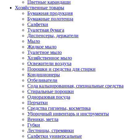
Цветные карандаши
Хозяйственные товары
Бумажная продукция
Бумажные полотенца
Салфетки
Туалетная бумага
Диспенсеры, держатели
Мыло
Жидкое мыло
Туалетное мыло
Хозяйственное мыло
Освежители воздуха
Порошки и средства для стирки
Кондиционеры
Отбеливатели
Сода кальцированная, специальные средства
Стиральные порошки
Одноразовая посуда
Перчатки
Средства гигиены, косметика
Уборочный инвентарь и инструменты
Веники, метла
Губки
Лестницы, стремянки
Салфетки универсальные