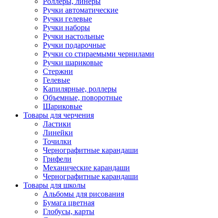
Роллеры, линеры
Ручки автоматические
Ручки гелевые
Ручки наборы
Ручки настольные
Ручки подарочные
Ручки со стираемыми чернилами
Ручки шариковые
Стержни
Гелевые
Капилярные, роллеры
Объемные, поворотные
Шариковые
Товары для черчения
Ластики
Линейки
Точилки
Чернографитные карандаши
Грифели
Механические карандаши
Чернографитные карандаши
Товары для школы
Альбомы для рисования
Бумага цветная
Глобусы, карты