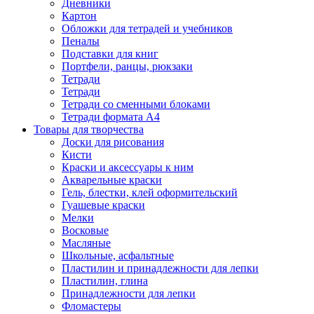
Дневники
Картон
Обложки для тетрадей и учебников
Пеналы
Подставки для книг
Портфели, ранцы, рюкзаки
Тетради
Тетради
Тетради со сменными блоками
Тетради формата А4
Товары для творчества
Доски для рисования
Кисти
Краски и аксессуары к ним
Акварельные краски
Гель, блестки, клей оформительский
Гуашевые краски
Мелки
Восковые
Масляные
Школьные, асфальтные
Пластилин и принадлежности для лепки
Пластилин, глина
Принадлежности для лепки
Фломастеры