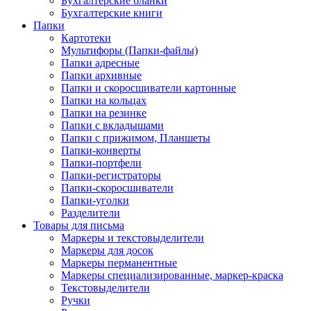
Бухгалтерские бланки
Бухгалтерские книги
Папки
Картотеки
Мультифоры (Папки-файлы)
Папки адресные
Папки архивные
Папки и скоросшиватели картонные
Папки на кольцах
Папки на резинке
Папки с вкладышами
Папки с прижимом, Планшеты
Папки-конверты
Папки-портфели
Папки-регистраторы
Папки-скоросшиватели
Папки-уголки
Разделители
Товары для письма
Маркеры и текстовыделители
Маркеры для досок
Маркеры перманентные
Маркеры специализированные, маркер-краска
Текстовыделители
Ручки