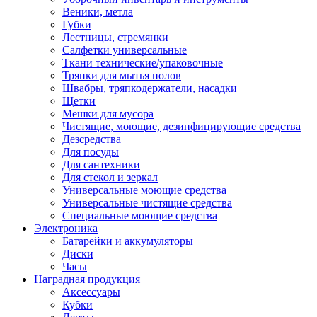
Веники, метла
Губки
Лестницы, стремянки
Салфетки универсальные
Ткани технические/упаковочные
Тряпки для мытья полов
Швабры, тряпкодержатели, насадки
Щетки
Мешки для мусора
Чистящие, моющие, дезинфицирующие средства
Дезсредства
Для посуды
Для сантехники
Для стекол и зеркал
Универсальные моющие средства
Универсальные чистящие средства
Специальные моющие средства
Электроника
Батарейки и аккумуляторы
Диски
Часы
Наградная продукция
Аксессуары
Кубки