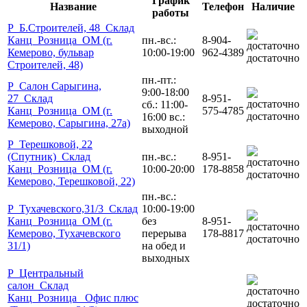
График
Название
Телефон
Наличие
работы
Р_Б.Строителей, 48_Склад
Канц_Розница_ОМ (г.
пн.-вс.:
8-904-
Кемерово, бульвар
10:00-19:00
962-4389
достаточно
Строителей, 48)
пн.-пт.:
Р_Салон Сарыгина,
9:00-18:00
27_Склад
8-951-
сб.: 11:00-
Канц_Розница_ОМ (г.
575-4785
достаточно
16:00 вс.:
Кемерово, Сарыгина, 27а)
выходной
Р_Терешковой, 22
(Спутник)_Склад
пн.-вс.:
8-951-
Канц_Розница_ОМ (г.
10:00-20:00
178-8858
достаточно
Кемерово, Терешковой, 22)
пн.-вс.:
Р_Тухачевского,31/3_Склад
10:00-19:00
Канц_Розница_ОМ (г.
без
8-951-
Кемерово, Тухачевского
перерыва
178-8817
достаточно
31/1)
на обед и
выходных
Р_Центральный
салон_Склад
Канц_Розница_ Офис плюс
достаточно