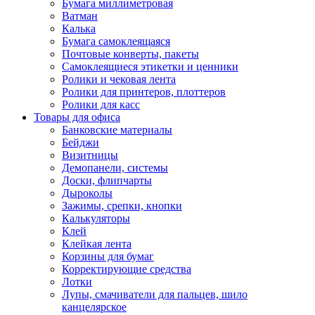
Бумага миллиметровая
Ватман
Калька
Бумага самоклеящаяся
Почтовые конверты, пакеты
Самоклеящиеся этикетки и ценники
Ролики и чековая лента
Ролики для принтеров, плоттеров
Ролики для касс
Товары для офиса
Банковские материалы
Бейджи
Визитницы
Демопанели, системы
Доски, флипчарты
Дыроколы
Зажимы, срепки, кнопки
Калькуляторы
Клей
Клейкая лента
Корзины для бумаг
Корректирующие средства
Лотки
Лупы, смачиватели для пальцев, шило
канцелярское