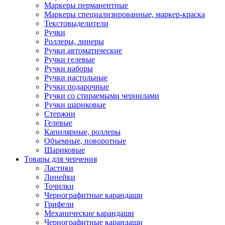
Маркеры перманентные
Маркеры специализированные, маркер-краска
Текстовыделители
Ручки
Роллеры, линеры
Ручки автоматические
Ручки гелевые
Ручки наборы
Ручки настольные
Ручки подарочные
Ручки со стираемыми чернилами
Ручки шариковые
Стержни
Гелевые
Капилярные, роллеры
Объемные, поворотные
Шариковые
Товары для черчения
Ластики
Линейки
Точилки
Чернографитные карандаши
Грифели
Механические карандаши
Чернографитные карандаши