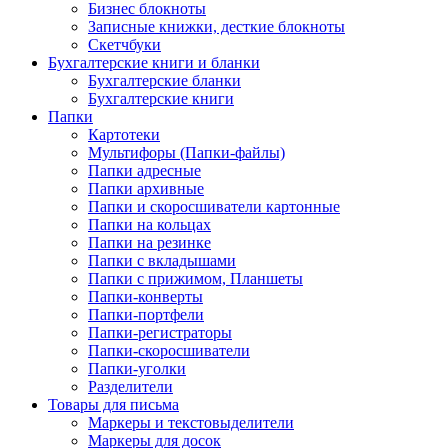
Бизнес блокноты
Записные книжки, десткие блокноты
Скетчбуки
Бухгалтерские книги и бланки
Бухгалтерские бланки
Бухгалтерские книги
Папки
Картотеки
Мультифоры (Папки-файлы)
Папки адресные
Папки архивные
Папки и скоросшиватели картонные
Папки на кольцах
Папки на резинке
Папки с вкладышами
Папки с прижимом, Планшеты
Папки-конверты
Папки-портфели
Папки-регистраторы
Папки-скоросшиватели
Папки-уголки
Разделители
Товары для письма
Маркеры и текстовыделители
Маркеры для досок