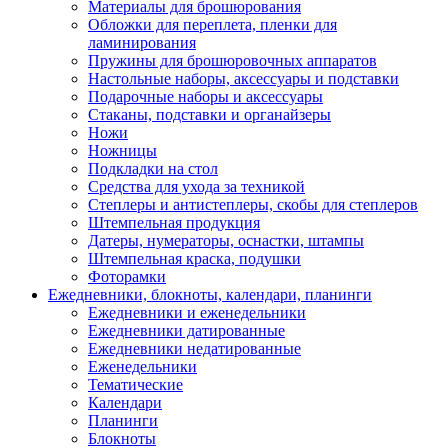
Материалы для брошюрования
Обложки для переплета, пленки для
ламинирования
Пружины для брошюровочных аппаратов
Настольные наборы, аксессуары и подставки
Подарочные наборы и аксессуары
Стаканы, подставки и органайзеры
Ножи
Ножницы
Подкладки на стол
Средства для ухода за техникой
Степлеры и антистеплеры, скобы для степлеров
Штемпельная продукция
Датеры, нумераторы, оснастки, штампы
Штемпельная краска, подушки
Фоторамки
Ежедневники, блокноты, календари, планинги
Ежедневники и еженедельники
Ежедневники датированные
Ежедневники недатированные
Еженедельники
Тематические
Календари
Планинги
Блокноты