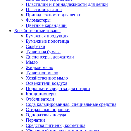
Пластилин и принадлежности для лепки
Пластилин, глина
Принадлежности для лепки
Фломастеры
Цветные карандаши
Хозяйственные товары
Бумажная продукция
Бумажные полотенца
Салфетки
Туалетная бумага
Диспенсеры, держатели
Мыло
Жидкое мыло
Туалетное мыло
Хозяйственное мыло
Освежители воздуха
Порошки и средства для стирки
Кондиционеры
Отбеливатели
Сода кальцированная, специальные средства
Стиральные порошки
Одноразовая посуда
Перчатки
Средства гигиены, косметика
Уборочный инвентарь и инструменты