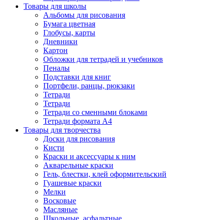
Товары для школы
Альбомы для рисования
Бумага цветная
Глобусы, карты
Дневники
Картон
Обложки для тетрадей и учебников
Пеналы
Подставки для книг
Портфели, ранцы, рюкзаки
Тетради
Тетради
Тетради со сменными блоками
Тетради формата А4
Товары для творчества
Доски для рисования
Кисти
Краски и аксессуары к ним
Акварельные краски
Гель, блестки, клей оформительский
Гуашевые краски
Мелки
Восковые
Масляные
Школьные, асфальтные