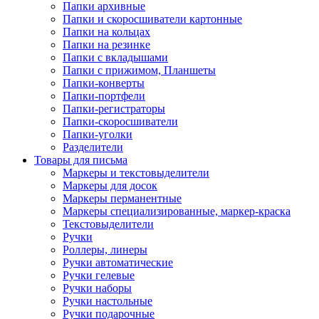
Папки архивные
Папки и скоросшиватели картонные
Папки на кольцах
Папки на резинке
Папки с вкладышами
Папки с прижимом, Планшеты
Папки-конверты
Папки-портфели
Папки-регистраторы
Папки-скоросшиватели
Папки-уголки
Разделители
Товары для письма
Маркеры и текстовыделители
Маркеры для досок
Маркеры перманентные
Маркеры специализированные, маркер-краска
Текстовыделители
Ручки
Роллеры, линеры
Ручки автоматические
Ручки гелевые
Ручки наборы
Ручки настольные
Ручки подарочные