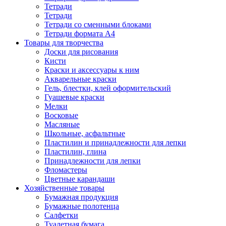
Тетради
Тетради
Тетради со сменными блоками
Тетради формата А4
Товары для творчества
Доски для рисования
Кисти
Краски и аксессуары к ним
Акварельные краски
Гель, блестки, клей оформительский
Гуашевые краски
Мелки
Восковые
Масляные
Школьные, асфальтные
Пластилин и принадлежности для лепки
Пластилин, глина
Принадлежности для лепки
Фломастеры
Цветные карандаши
Хозяйственные товары
Бумажная продукция
Бумажные полотенца
Салфетки
Туалетная бумага