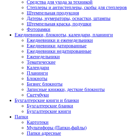
Средства для ухода за техникой
Степлеры и антистеплеры, скобы для степлеров
Штемпельная продукция
Датеры, нумераторы, оснастки, штампы
Штемпельная краска, подушки
Фоторамки
Ежедневники, блокноты, календари, планинги
Ежедневники и еженедельники
Ежедневники датированные
Ежедневники недатированные
Еженедельники
Тематические
Календари
Планинги
Блокноты
Бизнес блокноты
Записные книжки, десткие блокноты
Скетчбуки
Бухгалтерские книги и бланки
Бухгалтерские бланки
Бухгалтерские книги
Папки
Картотеки
Мультифоры (Папки-файлы)
Папки адресные