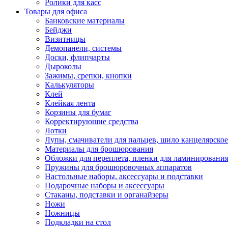
Ролики для касс
Товары для офиса
Банковские материалы
Бейджи
Визитницы
Демопанели, системы
Доски, флипчарты
Дыроколы
Зажимы, срепки, кнопки
Калькуляторы
Клей
Клейкая лента
Корзины для бумаг
Корректирующие средства
Лотки
Лупы, смачиватели для пальцев, шило канцелярское
Материалы для брошюрования
Обложки для переплета, пленки для ламинировани
Пружины для брошюровочных аппаратов
Настольные наборы, аксессуары и подставки
Подарочные наборы и аксессуары
Стаканы, подставки и органайзеры
Ножи
Ножницы
Подкладки на стол