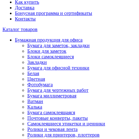
Как купить
Доставка
Бонусная программа и сертификаты
Контакты
Каталог товаров
Бумажная продукция для офиса
Бумага для заметок, закладки
Блоки для заметок
Блоки самоклеящиеся
Закладки
Бумага для офисной техники
Белая
Цветная
Фотобумага
Бумага для чертежных работ
Бумага миллиметровая
Ватман
Калька
Бумага самоклеящаяся
Почтовые конверты, пакеты
Самоклеящиеся этикетки и ценники
Ролики и чековая лента
Ролики для принтеров, плоттеров