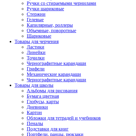
Ручки со стираемыми чернилами
Ручки шариковые
Стержни
Гелевые
Капилярные, роллеры
Объемные, поворотные
Шариковые
Товары для черчения
Ластики
Линейки
Точилки
Чернографитные карандаши
Грифели
Механические карандаши
Чернографитные карандаши
Товары для школы
Альбомы для рисования
Бумага цветная
Глобусы, карты
Дневники
Картон
Обложки для тетрадей и учебников
Пеналы
Подставки для книг
Портфели, ранцы, рюкзаки