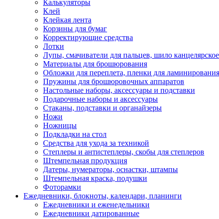
Калькуляторы
Клей
Клейкая лента
Корзины для бумаг
Корректирующие средства
Лотки
Лупы, смачиватели для пальцев, шило канцелярское
Материалы для брошюрования
Обложки для переплета, пленки для ламинировани
Пружины для брошюровочных аппаратов
Настольные наборы, аксессуары и подставки
Подарочные наборы и аксессуары
Стаканы, подставки и органайзеры
Ножи
Ножницы
Подкладки на стол
Средства для ухода за техникой
Степлеры и антистеплеры, скобы для степлеров
Штемпельная продукция
Датеры, нумераторы, оснастки, штампы
Штемпельная краска, подушки
Фоторамки
Ежедневники, блокноты, календари, планинги
Ежедневники и еженедельники
Ежедневники датированные