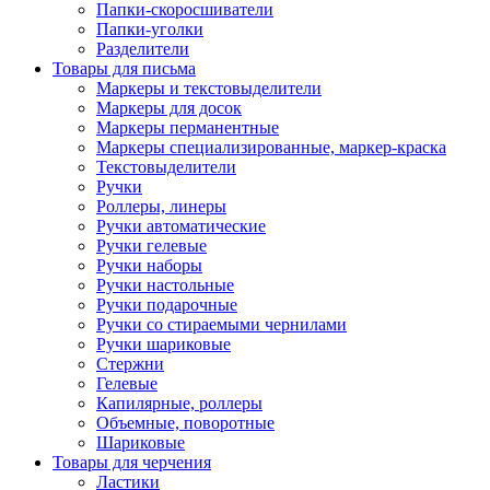
Папки-скоросшиватели
Папки-уголки
Разделители
Товары для письма
Маркеры и текстовыделители
Маркеры для досок
Маркеры перманентные
Маркеры специализированные, маркер-краска
Текстовыделители
Ручки
Роллеры, линеры
Ручки автоматические
Ручки гелевые
Ручки наборы
Ручки настольные
Ручки подарочные
Ручки со стираемыми чернилами
Ручки шариковые
Стержни
Гелевые
Капилярные, роллеры
Объемные, поворотные
Шариковые
Товары для черчения
Ластики