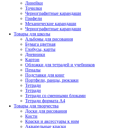
Линейки
Точилки
Чернографитные карандаши
Грифели
Механические карандаши
Чернографитные карандаши
Товары для школы
Альбомы для рисования
Бумага цветная
Глобусы, карты
Дневники
Картон
Обложки для тетрадей и учебников
Пеналы
Подставки для книг
Портфели, ранцы, рюкзаки
Тетради
Тетради
Тетради со сменными блоками
Тетради формата А4
Товары для творчества
Доски для рисования
Кисти
Краски и аксессуары к ним
Акварельные краски