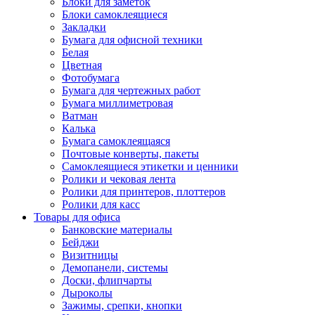
Блоки для заметок
Блоки самоклеящиеся
Закладки
Бумага для офисной техники
Белая
Цветная
Фотобумага
Бумага для чертежных работ
Бумага миллиметровая
Ватман
Калька
Бумага самоклеящаяся
Почтовые конверты, пакеты
Самоклеящиеся этикетки и ценники
Ролики и чековая лента
Ролики для принтеров, плоттеров
Ролики для касс
Товары для офиса
Банковские материалы
Бейджи
Визитницы
Демопанели, системы
Доски, флипчарты
Дыроколы
Зажимы, срепки, кнопки