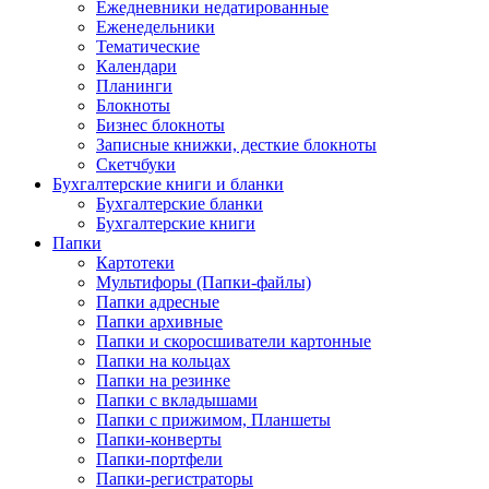
Ежедневники недатированные
Еженедельники
Тематические
Календари
Планинги
Блокноты
Бизнес блокноты
Записные книжки, десткие блокноты
Скетчбуки
Бухгалтерские книги и бланки
Бухгалтерские бланки
Бухгалтерские книги
Папки
Картотеки
Мультифоры (Папки-файлы)
Папки адресные
Папки архивные
Папки и скоросшиватели картонные
Папки на кольцах
Папки на резинке
Папки с вкладышами
Папки с прижимом, Планшеты
Папки-конверты
Папки-портфели
Папки-регистраторы