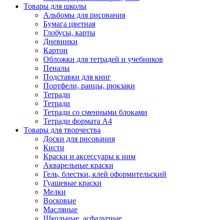
Товары для школы
Альбомы для рисования
Бумага цветная
Глобусы, карты
Дневники
Картон
Обложки для тетрадей и учебников
Пеналы
Подставки для книг
Портфели, ранцы, рюкзаки
Тетради
Тетради
Тетради со сменными блоками
Тетради формата А4
Товары для творчества
Доски для рисования
Кисти
Краски и аксессуары к ним
Акварельные краски
Гель, блестки, клей оформительский
Гуашевые краски
Мелки
Восковые
Масляные
Школьные, асфальтные