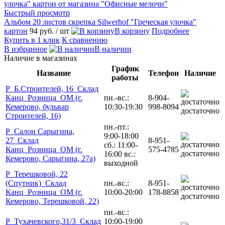
Быстрый просмотр
Альбом 20 листов скрепка Silwerhof "Греческая улочка"
картон
94 руб.
/ шт
В корзину
Подробнее
Купить в 1 клик
К сравнению
В избранное
В наличии
Наличие в магазинах
График
Название
Телефон
Наличие
работы
Р_Б.Строителей, 16_Склад
Канц_Розница_ОМ (г.
пн.-вс.:
8-904-
Кемерово, бульвар
10:30-19:30
998-8094
достаточно
Строителей, 16)
пн.-пт.:
Р_Салон Сарыгина,
9:00-18:00
27_Склад
8-951-
сб.: 11:00-
Канц_Розница_ОМ (г.
575-4785
достаточно
16:00 вс.:
Кемерово, Сарыгина, 27а)
выходной
Р_Терешковой, 22
(Спутник)_Склад
пн.-вс.:
8-951-
Канц_Розница_ОМ (г.
10:00-20:00
178-8858
достаточно
Кемерово, Терешковой, 22)
пн.-вс.:
Р_Тухачевского,31/3_Склад
10:00-19:00