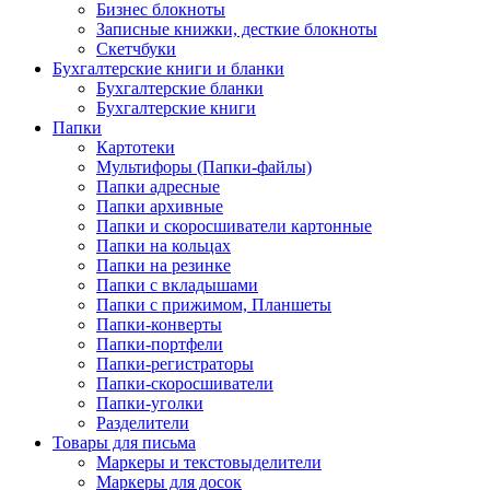
Бизнес блокноты
Записные книжки, десткие блокноты
Скетчбуки
Бухгалтерские книги и бланки
Бухгалтерские бланки
Бухгалтерские книги
Папки
Картотеки
Мультифоры (Папки-файлы)
Папки адресные
Папки архивные
Папки и скоросшиватели картонные
Папки на кольцах
Папки на резинке
Папки с вкладышами
Папки с прижимом, Планшеты
Папки-конверты
Папки-портфели
Папки-регистраторы
Папки-скоросшиватели
Папки-уголки
Разделители
Товары для письма
Маркеры и текстовыделители
Маркеры для досок