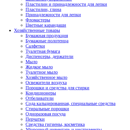
Пластилин и принадлежности для лепки
Пластилин, глина
Принадлежности для лепки
Фломастеры
Цветные карандаши
Хозяйственные товары
Бумажная продукция
Бумажные полотенца
Салфетки
Туалетная бумага
Диспенсеры, держатели
Мыло
Жидкое мыло
Туалетное мыло
Хозяйственное мыло
Освежители воздуха
Порошки и средства для стирки
Кондиционеры
Отбеливатели
Сода кальцированная, специальные средства
Стиральные порошки
Одноразовая посуда
Перчатки
Средства гигиены, косметика
Уборочный инвентарь и инструменты