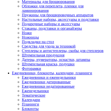
Материалы для брошюрования
Обложки для переплета, пленки для
ламинирования
Пружины для брошюровочных аппаратов
Настольные наборы, аксессуары и подставки
Подарочные наборы и аксессуары
Стаканы, подставки и органайзеры
Ножи
Ножницы
Подкладки на стол
Средства для ухода за техникой
Степлеры и антистеплеры, скобы для степлеров
Штемпельная продукция
Датеры, нумераторы, оснастки, штампы
Штемпельная краска, подушки
Фоторамки
Ежедневники, блокноты, календари, планинги
Ежедневники и еженедельники
Ежедневники датированные
Ежедневники недатированные
Еженедельники
Тематические
Календари
Планинги
Блокноты