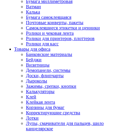
Бумага миллиметровая
Ватман
Калька
Бумага самоклеящаяся
Почтовые конверты, пакеты
Самоклеящиеся этикетки и ценники
Ролики и чековая лента
Ролики для принтеров, плоттеров
Ролики для касс
Товары для офиса
Банковские материалы
Бейджи
Визитницы
Демопанели, системы
Доски, флипчарты
Дыроколы
Зажимы, срепки, кнопки
Калькуляторы
Клей
Клейкая лента
Корзины для бумаг
Корректирующие средства
Лотки
Лупы, смачиватели для пальцев, шило
канцелярское