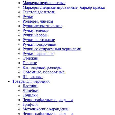
Маркеры перманентные
Маркеры специализированные, маркер-краска
Текстовыделители
Ручки
Роллеры, линеры
Ручки автоматические
Ручки гелевые
Ручки наборы
Ручки настольные
Ручки подарочные
Ручки со стираемыми чернилами
Ручки шариковые
Стержни
Гелевые
Капилярные, роллеры
Объемные, поворотные
Шариковые
Товары для черчения
Ластики
Линейки
Точилки
Чернографитные карандаши
Грифели
Механические карандаши
Чернографитные карандаши