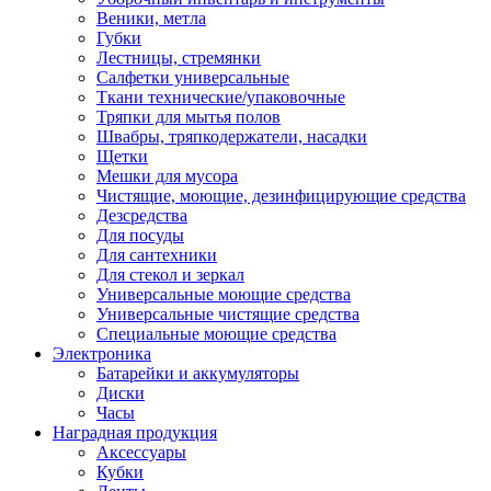
Веники, метла
Губки
Лестницы, стремянки
Салфетки универсальные
Ткани технические/упаковочные
Тряпки для мытья полов
Швабры, тряпкодержатели, насадки
Щетки
Мешки для мусора
Чистящие, моющие, дезинфицирующие средства
Дезсредства
Для посуды
Для сантехники
Для стекол и зеркал
Универсальные моющие средства
Универсальные чистящие средства
Специальные моющие средства
Электроника
Батарейки и аккумуляторы
Диски
Часы
Наградная продукция
Аксессуары
Кубки