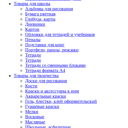
Товары для школы
Альбомы для рисования
Бумага цветная
Глобусы, карты
Дневники
Картон
Обложки для тетрадей и учебников
Пеналы
Подставки для книг
Портфели, ранцы, рюкзаки
Тетради
Тетради
Тетради со сменными блоками
Тетради формата А4
Товары для творчества
Доски для рисования
Кисти
Краски и аксессуары к ним
Акварельные краски
Гель, блестки, клей оформительский
Гуашевые краски
Мелки
Восковые
Масляные
Школьные, асфальтные