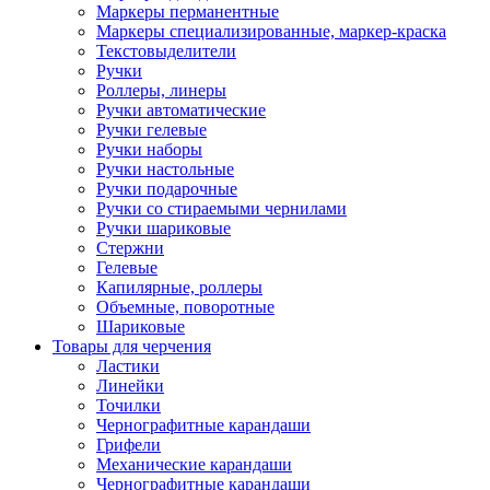
Маркеры перманентные
Маркеры специализированные, маркер-краска
Текстовыделители
Ручки
Роллеры, линеры
Ручки автоматические
Ручки гелевые
Ручки наборы
Ручки настольные
Ручки подарочные
Ручки со стираемыми чернилами
Ручки шариковые
Стержни
Гелевые
Капилярные, роллеры
Объемные, поворотные
Шариковые
Товары для черчения
Ластики
Линейки
Точилки
Чернографитные карандаши
Грифели
Механические карандаши
Чернографитные карандаши