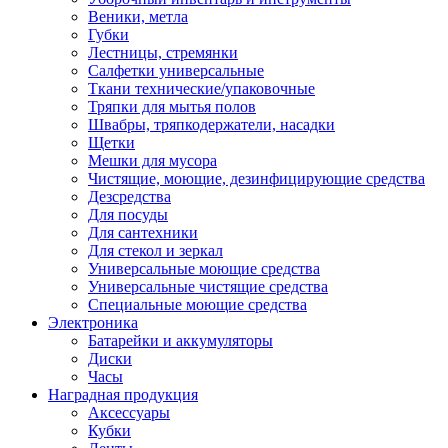
Веники, метла
Губки
Лестницы, стремянки
Салфетки универсальные
Ткани технические/упаковочные
Тряпки для мытья полов
Швабры, тряпкодержатели, насадки
Щетки
Мешки для мусора
Чистящие, моющие, дезинфицирующие средства
Дезсредства
Для посуды
Для сантехники
Для стекол и зеркал
Универсальные моющие средства
Универсальные чистящие средства
Специальные моющие средства
Электроника
Батарейки и аккумуляторы
Диски
Часы
Наградная продукция
Аксессуары
Кубки