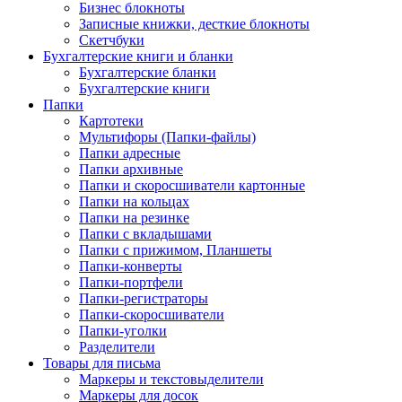
Бизнес блокноты
Записные книжки, десткие блокноты
Скетчбуки
Бухгалтерские книги и бланки
Бухгалтерские бланки
Бухгалтерские книги
Папки
Картотеки
Мультифоры (Папки-файлы)
Папки адресные
Папки архивные
Папки и скоросшиватели картонные
Папки на кольцах
Папки на резинке
Папки с вкладышами
Папки с прижимом, Планшеты
Папки-конверты
Папки-портфели
Папки-регистраторы
Папки-скоросшиватели
Папки-уголки
Разделители
Товары для письма
Маркеры и текстовыделители
Маркеры для досок