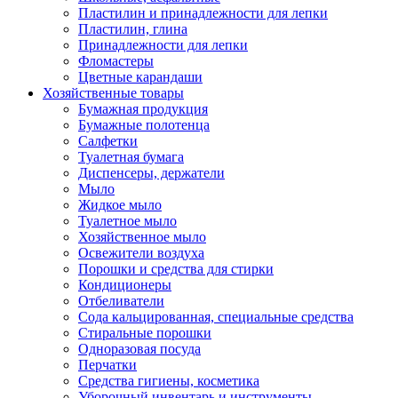
Пластилин и принадлежности для лепки
Пластилин, глина
Принадлежности для лепки
Фломастеры
Цветные карандаши
Хозяйственные товары
Бумажная продукция
Бумажные полотенца
Салфетки
Туалетная бумага
Диспенсеры, держатели
Мыло
Жидкое мыло
Туалетное мыло
Хозяйственное мыло
Освежители воздуха
Порошки и средства для стирки
Кондиционеры
Отбеливатели
Сода кальцированная, специальные средства
Стиральные порошки
Одноразовая посуда
Перчатки
Средства гигиены, косметика
Уборочный инвентарь и инструменты