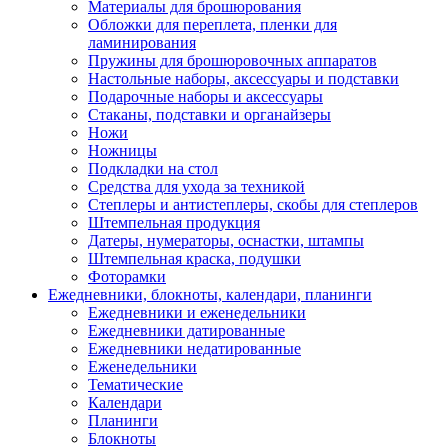
Материалы для брошюрования
Обложки для переплета, пленки для
ламинирования
Пружины для брошюровочных аппаратов
Настольные наборы, аксессуары и подставки
Подарочные наборы и аксессуары
Стаканы, подставки и органайзеры
Ножи
Ножницы
Подкладки на стол
Средства для ухода за техникой
Степлеры и антистеплеры, скобы для степлеров
Штемпельная продукция
Датеры, нумераторы, оснастки, штампы
Штемпельная краска, подушки
Фоторамки
Ежедневники, блокноты, календари, планинги
Ежедневники и еженедельники
Ежедневники датированные
Ежедневники недатированные
Еженедельники
Тематические
Календари
Планинги
Блокноты