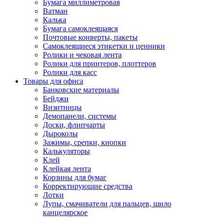
Бумага миллиметровая
Ватман
Калька
Бумага самоклеящаяся
Почтовые конверты, пакеты
Самоклеящиеся этикетки и ценники
Ролики и чековая лента
Ролики для принтеров, плоттеров
Ролики для касс
Товары для офиса
Банковские материалы
Бейджи
Визитницы
Демопанели, системы
Доски, флипчарты
Дыроколы
Зажимы, срепки, кнопки
Калькуляторы
Клей
Клейкая лента
Корзины для бумаг
Корректирующие средства
Лотки
Лупы, смачиватели для пальцев, шило
канцелярское