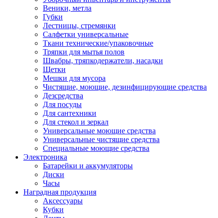
Веники, метла
Губки
Лестницы, стремянки
Салфетки универсальные
Ткани технические/упаковочные
Тряпки для мытья полов
Швабры, тряпкодержатели, насадки
Щетки
Мешки для мусора
Чистящие, моющие, дезинфицирующие средства
Дезсредства
Для посуды
Для сантехники
Для стекол и зеркал
Универсальные моющие средства
Универсальные чистящие средства
Специальные моющие средства
Электроника
Батарейки и аккумуляторы
Диски
Часы
Наградная продукция
Аксессуары
Кубки