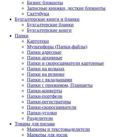
Бизнес блокноты
Записные книжки, десткие блокноты
Скетчбуки
Бухгалтерские книги и бланки
Бухгалтерские бланки
Бухгалтерские книги
Папки
Картотеки
Мультифоры (Папки-файлы)
Папки адресные
Папки архивные
Папки и скоросшиватели картонные
Папки на кольцах
Папки на резинке
Папки с вкладышами
Папки с прижимом, Планшеты
Папки-конверты
Папки-портфели
Папки-регистраторы
Папки-скоросшиватели
Папки-уголки
Разделители
Товары для письма
Маркеры и текстовыделители
Маркеры для досок