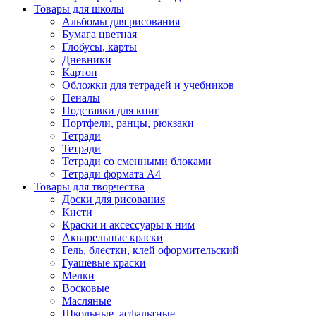
Товары для школы
Альбомы для рисования
Бумага цветная
Глобусы, карты
Дневники
Картон
Обложки для тетрадей и учебников
Пеналы
Подставки для книг
Портфели, ранцы, рюкзаки
Тетради
Тетради
Тетради со сменными блоками
Тетради формата А4
Товары для творчества
Доски для рисования
Кисти
Краски и аксессуары к ним
Акварельные краски
Гель, блестки, клей оформительский
Гуашевые краски
Мелки
Восковые
Масляные
Школьные, асфальтные