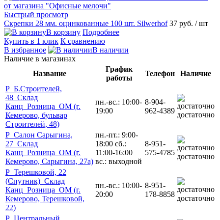
Быстрый просмотр
Скрепки 28 мм. оцинкованные 100 шт. Silwerhof
37 руб.
/ шт
В корзину
Подробнее
Купить в 1 клик
К сравнению
В избранное
В наличии
Наличие в магазинах
График
Название
Телефон
Наличие
работы
Р_Б.Строителей,
48_Склад
пн.-вс.: 10:00-
8-904-
Канц_Розница_ОМ (г.
19:00
962-4389
достаточно
Кемерово, бульвар
Строителей, 48)
Р_Салон Сарыгина,
пн.-пт.: 9:00-
27_Склад
18:00 сб.:
8-951-
Канц_Розница_ОМ (г.
11:00-16:00
575-4785
достаточно
Кемерово, Сарыгина, 27а)
вс.: выходной
Р_Терешковой, 22
(Спутник)_Склад
пн.-вс.: 10:00-
8-951-
Канц_Розница_ОМ (г.
20:00
178-8858
достаточно
Кемерово, Терешковой,
22)
Р_Центральный