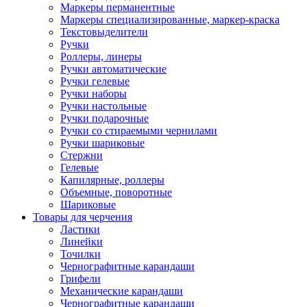
Маркеры перманентные
Маркеры специализированные, маркер-краска
Текстовыделители
Ручки
Роллеры, линеры
Ручки автоматические
Ручки гелевые
Ручки наборы
Ручки настольные
Ручки подарочные
Ручки со стираемыми чернилами
Ручки шариковые
Стержни
Гелевые
Капилярные, роллеры
Объемные, поворотные
Шариковые
Товары для черчения
Ластики
Линейки
Точилки
Чернографитные карандаши
Грифели
Механические карандаши
Чернографитные карандаши