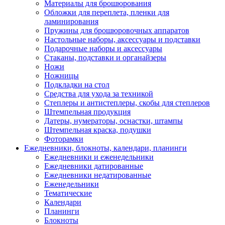
Материалы для брошюрования
Обложки для переплета, пленки для
ламинирования
Пружины для брошюровочных аппаратов
Настольные наборы, аксессуары и подставки
Подарочные наборы и аксессуары
Стаканы, подставки и органайзеры
Ножи
Ножницы
Подкладки на стол
Средства для ухода за техникой
Степлеры и антистеплеры, скобы для степлеров
Штемпельная продукция
Датеры, нумераторы, оснастки, штампы
Штемпельная краска, подушки
Фоторамки
Ежедневники, блокноты, календари, планинги
Ежедневники и еженедельники
Ежедневники датированные
Ежедневники недатированные
Еженедельники
Тематические
Календари
Планинги
Блокноты