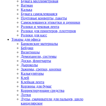
Бумага миллиметровая
Ватман
Калька
Бумага самоклеящаяся
Почтовые конверты, пакеты
Самоклеящиеся этикетки и ценники
Ролики и чековая лента
Ролики для принтеров, плоттеров
Ролики для касс
Товары для офиса
Банковские материалы
Бейджи
Визитницы
Демопанели, системы
Доски, флипчарты
Дыроколы
Зажимы, срепки, кнопки
Калькуляторы
Клей
Клейкая лента
Корзины для бумаг
Корректирующие средства
Лотки
Лупы, смачиватели для пальцев, шило
канцелярское