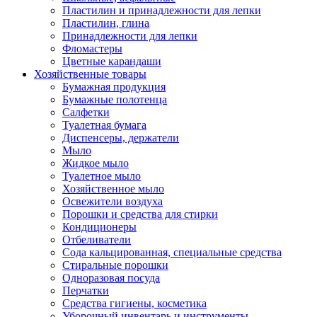
Пластилин и принадлежности для лепки
Пластилин, глина
Принадлежности для лепки
Фломастеры
Цветные карандаши
Хозяйственные товары
Бумажная продукция
Бумажные полотенца
Салфетки
Туалетная бумага
Диспенсеры, держатели
Мыло
Жидкое мыло
Туалетное мыло
Хозяйственное мыло
Освежители воздуха
Порошки и средства для стирки
Кондиционеры
Отбеливатели
Сода кальцированная, специальные средства
Стиральные порошки
Одноразовая посуда
Перчатки
Средства гигиены, косметика
Уборочный инвентарь и инструменты