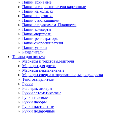
Папки архивные
Папки и скоросшиватели картонные
Папки на кольцах
Папки на резинке
Папки с вкладышами
Папки с прижимом, Планшеты
Папки-конверты
Папки-портфели
Папки-регистраторы
Папки-скоросшиватели
Папки-уголки
Разделители
Товары для письма
Маркеры и текстовыделители
Маркеры для досок
Маркеры перманентные
Маркеры специализированные, маркер-краска
Текстовыделители
Ручки
Роллеры, линеры
Ручки автоматические
Ручки гелевые
Ручки наборы
Ручки настольные
Ручки подарочные