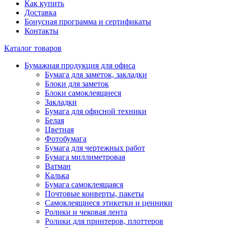
Как купить
Доставка
Бонусная программа и сертификаты
Контакты
Каталог товаров
Бумажная продукция для офиса
Бумага для заметок, закладки
Блоки для заметок
Блоки самоклеящиеся
Закладки
Бумага для офисной техники
Белая
Цветная
Фотобумага
Бумага для чертежных работ
Бумага миллиметровая
Ватман
Калька
Бумага самоклеящаяся
Почтовые конверты, пакеты
Самоклеящиеся этикетки и ценники
Ролики и чековая лента
Ролики для принтеров, плоттеров