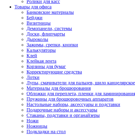
Ролики для касс
Товары для офиса
Банковские материалы
Бейджи
Визитницы
Демопанели, системы
Доски, флипчарты
Дыроколы
Зажимы, срепки, кнопки
Калькуляторы
Клей
Клейкая лента
Корзины для бумаг
Корректирующие средства
Лотки
Лупы, смачиватели для пальцев, шило канцелярское
Материалы для брошюрования
Обложки для переплета, пленки для ламинировани
Пружины для брошюровочных аппаратов
Настольные наборы, аксессуары и подставки
Подарочные наборы и аксессуары
Стаканы, подставки и органайзеры
Ножи
Ножницы
Подкладки на стол