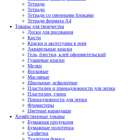
Тетради
Тетради
Тетради со сменными блоками
Тетради формата А4
Товары для творчества
Доски для рисования
Кисти
Краски и аксессуары к ним
Акварельные краски
Гель, блестки, клей оформительский
Гуашевые краски
Мелки
Восковые
Масляные
Школьные, асфальтные
Пластилин и принадлежности для лепки
Пластилин, глина
Принадлежности для лепки
Фломастеры
Цветные карандаши
Хозяйственные товары
Бумажная продукция
Бумажные полотенца
Салфетки
Туалетная бумага