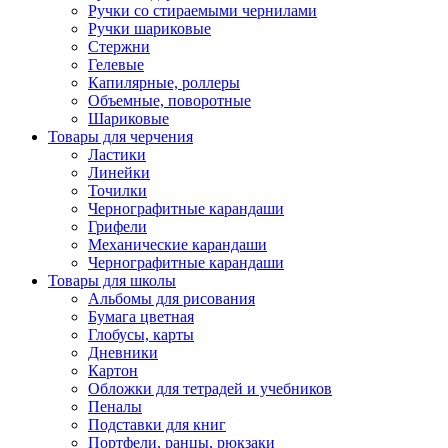
Ручки со стираемыми чернилами
Ручки шариковые
Стержни
Гелевые
Капилярные, роллеры
Объемные, поворотные
Шариковые
Товары для черчения
Ластики
Линейки
Точилки
Чернографитные карандаши
Грифели
Механические карандаши
Чернографитные карандаши
Товары для школы
Альбомы для рисования
Бумага цветная
Глобусы, карты
Дневники
Картон
Обложки для тетрадей и учебников
Пеналы
Подставки для книг
Портфели, ранцы, рюкзаки