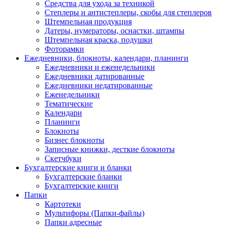
Средства для ухода за техникой
Степлеры и антистеплеры, скобы для степлеров
Штемпельная продукция
Датеры, нумераторы, оснастки, штампы
Штемпельная краска, подушки
Фоторамки
Ежедневники, блокноты, календари, планинги
Ежедневники и еженедельники
Ежедневники датированные
Ежедневники недатированные
Еженедельники
Тематические
Календари
Планинги
Блокноты
Бизнес блокноты
Записные книжки, десткие блокноты
Скетчбуки
Бухгалтерские книги и бланки
Бухгалтерские бланки
Бухгалтерские книги
Папки
Картотеки
Мультифоры (Папки-файлы)
Папки адресные