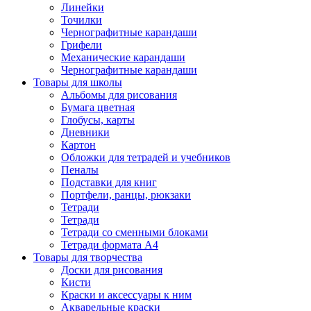
Линейки
Точилки
Чернографитные карандаши
Грифели
Механические карандаши
Чернографитные карандаши
Товары для школы
Альбомы для рисования
Бумага цветная
Глобусы, карты
Дневники
Картон
Обложки для тетрадей и учебников
Пеналы
Подставки для книг
Портфели, ранцы, рюкзаки
Тетради
Тетради
Тетради со сменными блоками
Тетради формата А4
Товары для творчества
Доски для рисования
Кисти
Краски и аксессуары к ним
Акварельные краски