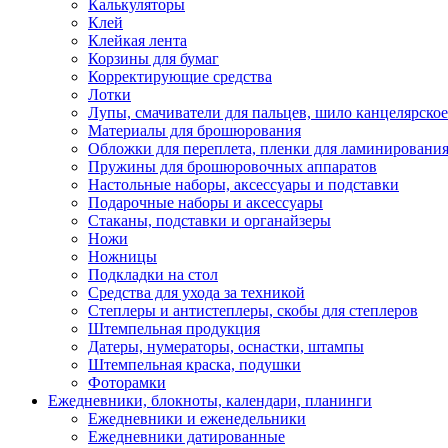
Калькуляторы
Клей
Клейкая лента
Корзины для бумаг
Корректирующие средства
Лотки
Лупы, смачиватели для пальцев, шило канцелярское
Материалы для брошюрования
Обложки для переплета, пленки для ламинировани
Пружины для брошюровочных аппаратов
Настольные наборы, аксессуары и подставки
Подарочные наборы и аксессуары
Стаканы, подставки и органайзеры
Ножи
Ножницы
Подкладки на стол
Средства для ухода за техникой
Степлеры и антистеплеры, скобы для степлеров
Штемпельная продукция
Датеры, нумераторы, оснастки, штампы
Штемпельная краска, подушки
Фоторамки
Ежедневники, блокноты, календари, планинги
Ежедневники и еженедельники
Ежедневники датированные