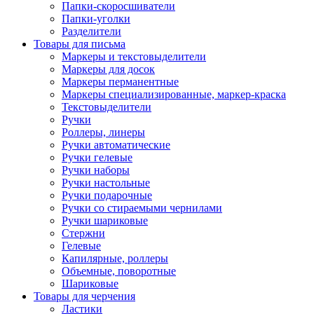
Папки-скоросшиватели
Папки-уголки
Разделители
Товары для письма
Маркеры и текстовыделители
Маркеры для досок
Маркеры перманентные
Маркеры специализированные, маркер-краска
Текстовыделители
Ручки
Роллеры, линеры
Ручки автоматические
Ручки гелевые
Ручки наборы
Ручки настольные
Ручки подарочные
Ручки со стираемыми чернилами
Ручки шариковые
Стержни
Гелевые
Капилярные, роллеры
Объемные, поворотные
Шариковые
Товары для черчения
Ластики