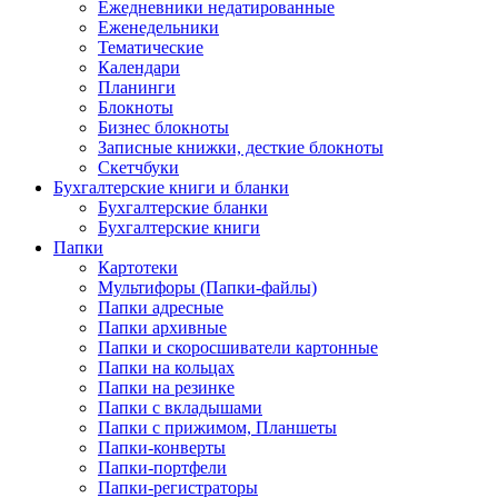
Ежедневники недатированные
Еженедельники
Тематические
Календари
Планинги
Блокноты
Бизнес блокноты
Записные книжки, десткие блокноты
Скетчбуки
Бухгалтерские книги и бланки
Бухгалтерские бланки
Бухгалтерские книги
Папки
Картотеки
Мультифоры (Папки-файлы)
Папки адресные
Папки архивные
Папки и скоросшиватели картонные
Папки на кольцах
Папки на резинке
Папки с вкладышами
Папки с прижимом, Планшеты
Папки-конверты
Папки-портфели
Папки-регистраторы