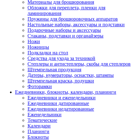
Материалы для брошюрования
Обложки для переплета, пленки для
ламинирования
Пружины для брошюровочных аппаратов
Настольные наборы, аксессуары и подставки
Подарочные наборы и аксессуары
Стаканы, подставки и органайзеры
Ножи
Ножницы
Подкладки на стол
Средства для ухода за техникой
Степлеры и антистеплеры, скобы для степлеров
Штемпельная продукция
Датеры, нумераторы, оснастки, штампы
Штемпельная краска, подушки
Фоторамки
Ежедневники, блокноты, календари, планинги
Ежедневники и еженедельники
Ежедневники датированные
Ежедневники недатированные
Еженедельники
Тематические
Календари
Планинги
Блокноты