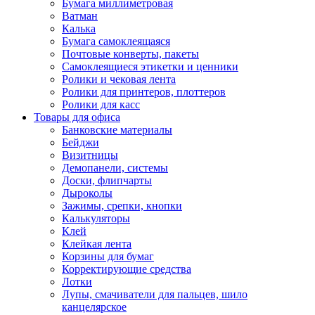
Бумага миллиметровая
Ватман
Калька
Бумага самоклеящаяся
Почтовые конверты, пакеты
Самоклеящиеся этикетки и ценники
Ролики и чековая лента
Ролики для принтеров, плоттеров
Ролики для касс
Товары для офиса
Банковские материалы
Бейджи
Визитницы
Демопанели, системы
Доски, флипчарты
Дыроколы
Зажимы, срепки, кнопки
Калькуляторы
Клей
Клейкая лента
Корзины для бумаг
Корректирующие средства
Лотки
Лупы, смачиватели для пальцев, шило
канцелярское