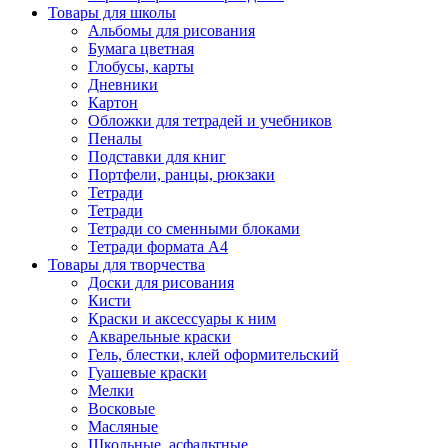
Товары для школы
Альбомы для рисования
Бумага цветная
Глобусы, карты
Дневники
Картон
Обложки для тетрадей и учебников
Пеналы
Подставки для книг
Портфели, ранцы, рюкзаки
Тетради
Тетради
Тетради со сменными блоками
Тетради формата А4
Товары для творчества
Доски для рисования
Кисти
Краски и аксессуары к ним
Акварельные краски
Гель, блестки, клей оформительский
Гуашевые краски
Мелки
Восковые
Масляные
Школьные, асфальтные