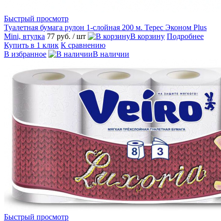
Быстрый просмотр
Туалетная бумага рулон 1-слойная 200 м. Терес Эконом Plus
Mini, втулка
77 руб.
/ шт
В корзину
Подробнее
Купить в 1 клик
К сравнению
В избранное
В наличии
Быстрый просмотр