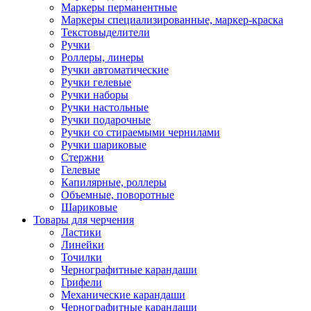
Маркеры перманентные
Маркеры специализированные, маркер-краска
Текстовыделители
Ручки
Роллеры, линеры
Ручки автоматические
Ручки гелевые
Ручки наборы
Ручки настольные
Ручки подарочные
Ручки со стираемыми чернилами
Ручки шариковые
Стержни
Гелевые
Капилярные, роллеры
Объемные, поворотные
Шариковые
Товары для черчения
Ластики
Линейки
Точилки
Чернографитные карандаши
Грифели
Механические карандаши
Чернографитные карандаши