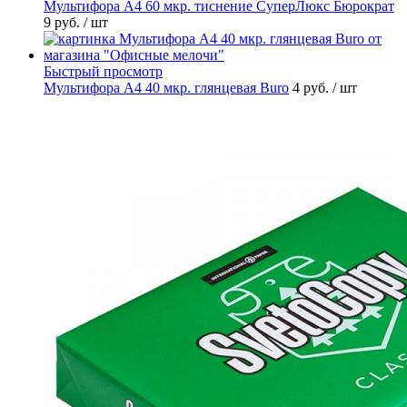
Мультифора А4 60 мкр. тиснение СуперЛюкс Бюрократ
9 руб.
/ шт
Быстрый просмотр
Мультифора А4 40 мкр. глянцевая Buro
4 руб.
/ шт