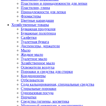
Пластилин и принадлежности для лепки
Пластилин, глина
Принадлежности для лепки
Фломастеры
Цветные карандаши
Хозяйственные товары
Бумажная продукция
Бумажные полотенца
Салфетки
Туалетная бумага
Диспенсеры, держатели
Мыло
Жидкое мыло
Туалетное мыло
Хозяйственное мыло
Освежители воздуха
Порошки и средства для стирки
Кондиционеры
Отбеливатели
Сода кальцированная, специальные средства
Стиральные порошки
Одноразовая посуда
Перчатки
Средства гигиены, косметика
Уборочный инвентарь и инструменты