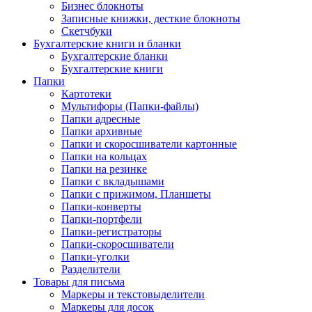
Бизнес блокноты
Записные книжки, десткие блокноты
Скетчбуки
Бухгалтерские книги и бланки
Бухгалтерские бланки
Бухгалтерские книги
Папки
Картотеки
Мультифоры (Папки-файлы)
Папки адресные
Папки архивные
Папки и скоросшиватели картонные
Папки на кольцах
Папки на резинке
Папки с вкладышами
Папки с прижимом, Планшеты
Папки-конверты
Папки-портфели
Папки-регистраторы
Папки-скоросшиватели
Папки-уголки
Разделители
Товары для письма
Маркеры и текстовыделители
Маркеры для досок