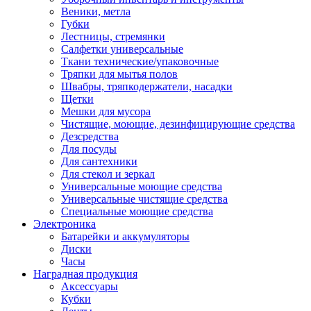
Веники, метла
Губки
Лестницы, стремянки
Салфетки универсальные
Ткани технические/упаковочные
Тряпки для мытья полов
Швабры, тряпкодержатели, насадки
Щетки
Мешки для мусора
Чистящие, моющие, дезинфицирующие средства
Дезсредства
Для посуды
Для сантехники
Для стекол и зеркал
Универсальные моющие средства
Универсальные чистящие средства
Специальные моющие средства
Электроника
Батарейки и аккумуляторы
Диски
Часы
Наградная продукция
Аксессуары
Кубки