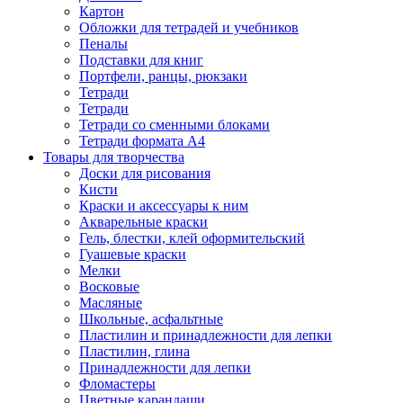
Картон
Обложки для тетрадей и учебников
Пеналы
Подставки для книг
Портфели, ранцы, рюкзаки
Тетради
Тетради
Тетради со сменными блоками
Тетради формата А4
Товары для творчества
Доски для рисования
Кисти
Краски и аксессуары к ним
Акварельные краски
Гель, блестки, клей оформительский
Гуашевые краски
Мелки
Восковые
Масляные
Школьные, асфальтные
Пластилин и принадлежности для лепки
Пластилин, глина
Принадлежности для лепки
Фломастеры
Цветные карандаши