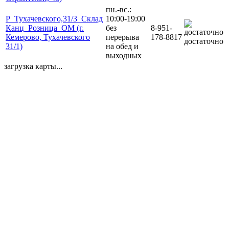
пн.-вс.:
Р_Тухачевского,31/3_Склад
10:00-19:00
Канц_Розница_ОМ (г.
без
8-951-
Кемерово, Тухачевского
перерыва
178-8817
достаточно
31/1)
на обед и
выходных
загрузка карты...