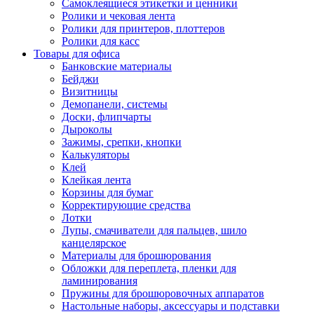
Самоклеящиеся этикетки и ценники
Ролики и чековая лента
Ролики для принтеров, плоттеров
Ролики для касс
Товары для офиса
Банковские материалы
Бейджи
Визитницы
Демопанели, системы
Доски, флипчарты
Дыроколы
Зажимы, срепки, кнопки
Калькуляторы
Клей
Клейкая лента
Корзины для бумаг
Корректирующие средства
Лотки
Лупы, смачиватели для пальцев, шило
канцелярское
Материалы для брошюрования
Обложки для переплета, пленки для
ламинирования
Пружины для брошюровочных аппаратов
Настольные наборы, аксессуары и подставки