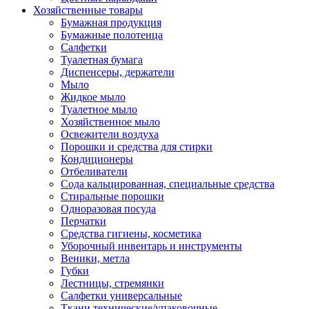
Хозяйственные товары
Бумажная продукция
Бумажные полотенца
Салфетки
Туалетная бумага
Диспенсеры, держатели
Мыло
Жидкое мыло
Туалетное мыло
Хозяйственное мыло
Освежители воздуха
Порошки и средства для стирки
Кондиционеры
Отбеливатели
Сода кальцированная, специальные средства
Стиральные порошки
Одноразовая посуда
Перчатки
Средства гигиены, косметика
Уборочный инвентарь и инструменты
Веники, метла
Губки
Лестницы, стремянки
Салфетки универсальные
Ткани технические/упаковочные