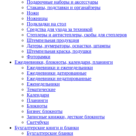
Подарочные наборы и аксессуары
Стаканы, подставки и органайзеры
Ножи
Ножницы
Подкладки на стол
Средства для ухода за техникой
Степлеры и антистеплеры, скобы для степлеров
Штемпельная продукция
Датеры, нумераторы, оснастки, штампы
Штемпельная краска, подушки
Фоторамки
Ежедневники, блокноты, календари, планинги
Ежедневники и еженедельники
Ежедневники датированные
Ежедневники недатированные
Еженедельники
Тематические
Календари
Планинги
Блокноты
Бизнес блокноты
Записные книжки, десткие блокноты
Скетчбуки
Бухгалтерские книги и бланки
Бухгалтерские бланки