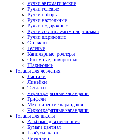
Ручки автоматические
Ручки гелевые
Ручки наборы
Ручки настольные
Ручки подарочные
Ручки со стираемыми чернилами
Ручки шариковые
Стержни
Гелевые
Капилярные, роллеры
Объемные, поворотные
Шариковые
Товары для черчения
Ластики
Линейки
Точилки
Чернографитные карандаши
Грифели
Механические карандаши
Чернографитные карандаши
Товары для школы
Альбомы для рисования
Бумага цветная
Глобусы, карты
Дневники