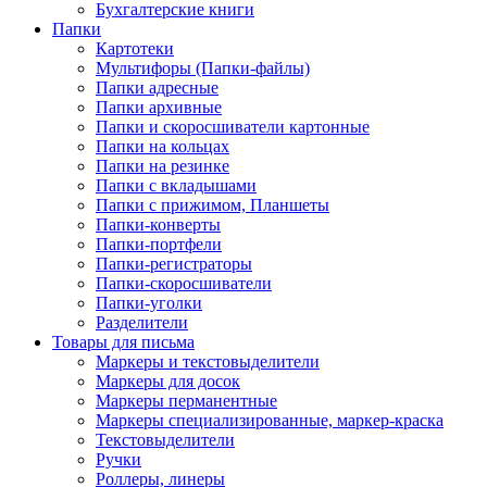
Бухгалтерские книги
Папки
Картотеки
Мультифоры (Папки-файлы)
Папки адресные
Папки архивные
Папки и скоросшиватели картонные
Папки на кольцах
Папки на резинке
Папки с вкладышами
Папки с прижимом, Планшеты
Папки-конверты
Папки-портфели
Папки-регистраторы
Папки-скоросшиватели
Папки-уголки
Разделители
Товары для письма
Маркеры и текстовыделители
Маркеры для досок
Маркеры перманентные
Маркеры специализированные, маркер-краска
Текстовыделители
Ручки
Роллеры, линеры