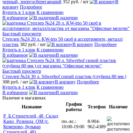
черный, энергосберегающий
352 руб.
/ шт
В
корзину
Подробнее
Купить в 1 клик
К сравнению
В избранное
В наличии
Быстрый просмотр
Степлер №24 20 л. KW-trio 50 скоб в ассортименте, металл/
пластик
382 руб.
/ шт
В корзину
Подробнее
Купить в 1 клик
К сравнению
В избранное
В наличии
Быстрый просмотр
Степлер №24 30 л. Silwerhof синий пластик (глубина 80 мм.)
308 руб.
/ шт
В корзину
Подробнее
Купить в 1 клик
К сравнению
В избранное
В наличии
Наличие в магазинах
График
Название
Телефон
Наличие
работы
Р_Б.Строителей, 48_Склад
Канц_Розница_ОМ (г.
пн.-вс.:
8-904-
Кемерово, бульвар
10:00-19:00
962-4389
достаточно
Строителей, 48)