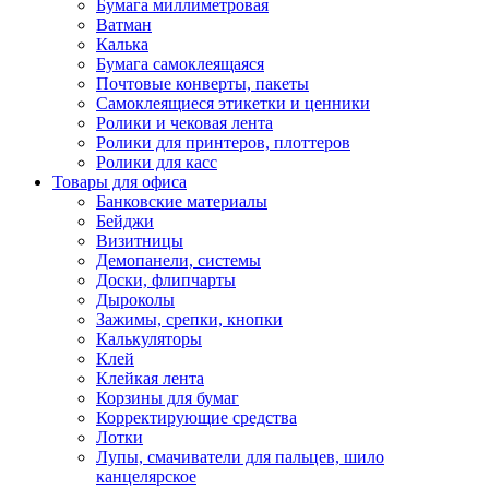
Бумага миллиметровая
Ватман
Калька
Бумага самоклеящаяся
Почтовые конверты, пакеты
Самоклеящиеся этикетки и ценники
Ролики и чековая лента
Ролики для принтеров, плоттеров
Ролики для касс
Товары для офиса
Банковские материалы
Бейджи
Визитницы
Демопанели, системы
Доски, флипчарты
Дыроколы
Зажимы, срепки, кнопки
Калькуляторы
Клей
Клейкая лента
Корзины для бумаг
Корректирующие средства
Лотки
Лупы, смачиватели для пальцев, шило
канцелярское