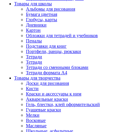
Товары для школы
Альбомы для рисования
Бумага цветная
Глобусы, карты
Дневники
Картон
Обложки для тетрадей и учебников
Пеналы
Подставки для книг
Портфели, ранцы, рюкзаки
Тетради
Тетради
Тетради со сменными блоками
Тетради формата А4
Товары для творчества
Доски для рисования
Кисти
Краски и аксессуары к ним
Акварельные краски
Гель, блестки, клей оформительский
Гуашевые краски
Мелки
Восковые
Масляные
Школьные, асфальтные