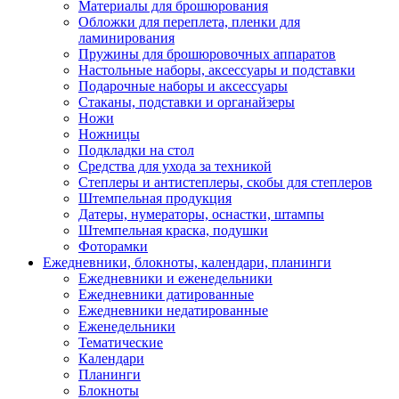
Материалы для брошюрования
Обложки для переплета, пленки для
ламинирования
Пружины для брошюровочных аппаратов
Настольные наборы, аксессуары и подставки
Подарочные наборы и аксессуары
Стаканы, подставки и органайзеры
Ножи
Ножницы
Подкладки на стол
Средства для ухода за техникой
Степлеры и антистеплеры, скобы для степлеров
Штемпельная продукция
Датеры, нумераторы, оснастки, штампы
Штемпельная краска, подушки
Фоторамки
Ежедневники, блокноты, календари, планинги
Ежедневники и еженедельники
Ежедневники датированные
Ежедневники недатированные
Еженедельники
Тематические
Календари
Планинги
Блокноты