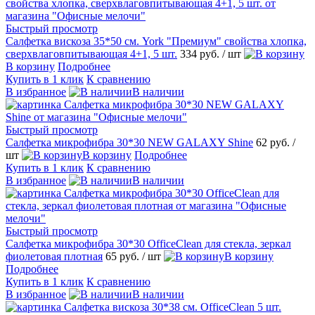
Быстрый просмотр
Салфетка вискоза 35*50 см. York "Премиум" свойства хлопка,
сверхвлаговпитывающая 4+1, 5 шт.
334 руб.
/ шт
В корзину
Подробнее
Купить в 1 клик
К сравнению
В избранное
В наличии
Быстрый просмотр
Салфетка микрофибра 30*30 NEW GALAXY Shine
62 руб.
/
шт
В корзину
Подробнее
Купить в 1 клик
К сравнению
В избранное
В наличии
Быстрый просмотр
Салфетка микрофибра 30*30 OfficeClean для стекла, зеркал
фиолетовая плотная
65 руб.
/ шт
В корзину
Подробнее
Купить в 1 клик
К сравнению
В избранное
В наличии