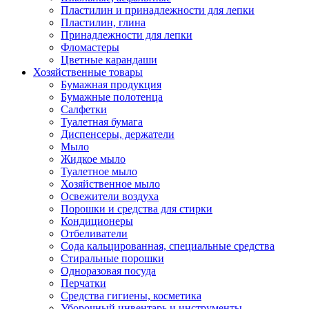
Пластилин и принадлежности для лепки
Пластилин, глина
Принадлежности для лепки
Фломастеры
Цветные карандаши
Хозяйственные товары
Бумажная продукция
Бумажные полотенца
Салфетки
Туалетная бумага
Диспенсеры, держатели
Мыло
Жидкое мыло
Туалетное мыло
Хозяйственное мыло
Освежители воздуха
Порошки и средства для стирки
Кондиционеры
Отбеливатели
Сода кальцированная, специальные средства
Стиральные порошки
Одноразовая посуда
Перчатки
Средства гигиены, косметика
Уборочный инвентарь и инструменты