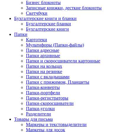
Бизнес блокноты
Записные книжки, десткие блокноты
Скетчбуки
Бухгалтерские книги и бланки
Бухгалтерские бланки
Бухгалтерские книги
Папки
Картотеки
Мультифоры (Папки-файлы)
Папки адресные
Папки архивные
Папки и скоросшиватели картонные
Папки на кольцах
Папки на резинке
Папки с вкладышами
Папки с прижимом, Планшеты
Папки-конверты
Папки-портфели
Папки-регистраторы
Папки-скоросшиватели
Папки-уголки
Разделители
Товары для письма
Маркеры и текстовыделители
Маркеры для досок