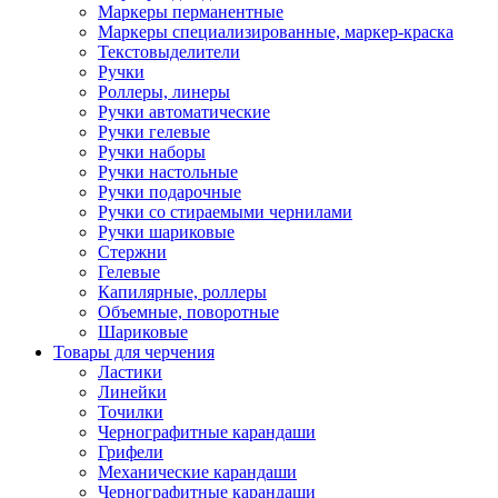
Маркеры перманентные
Маркеры специализированные, маркер-краска
Текстовыделители
Ручки
Роллеры, линеры
Ручки автоматические
Ручки гелевые
Ручки наборы
Ручки настольные
Ручки подарочные
Ручки со стираемыми чернилами
Ручки шариковые
Стержни
Гелевые
Капилярные, роллеры
Объемные, поворотные
Шариковые
Товары для черчения
Ластики
Линейки
Точилки
Чернографитные карандаши
Грифели
Механические карандаши
Чернографитные карандаши