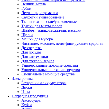
Веники, метла
Губки
Лестницы, стремянки
Салфетки универсальные
Ткани технические/упаковочные
Тряпки для мытья полов
Швабры, тряпкодержатели, насадки
Щетки
Мешки для мусора
Чистящие, моющие, дезинфицирующие средства
Дезсредства
Для посуды
Для сантехники
Для стекол и зеркал
Универсальные моющие средства
Универсальные чистящие средства
Специальные моющие средства
Электроника
Батарейки и аккумуляторы
Диски
Часы
Наградная продукция
Аксессуары
Кубки