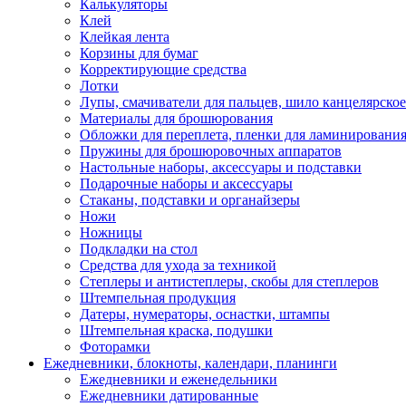
Калькуляторы
Клей
Клейкая лента
Корзины для бумаг
Корректирующие средства
Лотки
Лупы, смачиватели для пальцев, шило канцелярское
Материалы для брошюрования
Обложки для переплета, пленки для ламинировани
Пружины для брошюровочных аппаратов
Настольные наборы, аксессуары и подставки
Подарочные наборы и аксессуары
Стаканы, подставки и органайзеры
Ножи
Ножницы
Подкладки на стол
Средства для ухода за техникой
Степлеры и антистеплеры, скобы для степлеров
Штемпельная продукция
Датеры, нумераторы, оснастки, штампы
Штемпельная краска, подушки
Фоторамки
Ежедневники, блокноты, календари, планинги
Ежедневники и еженедельники
Ежедневники датированные