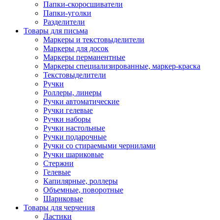
Папки-скоросшиватели
Папки-уголки
Разделители
Товары для письма
Маркеры и текстовыделители
Маркеры для досок
Маркеры перманентные
Маркеры специализированные, маркер-краска
Текстовыделители
Ручки
Роллеры, линеры
Ручки автоматические
Ручки гелевые
Ручки наборы
Ручки настольные
Ручки подарочные
Ручки со стираемыми чернилами
Ручки шариковые
Стержни
Гелевые
Капилярные, роллеры
Объемные, поворотные
Шариковые
Товары для черчения
Ластики