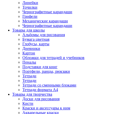
Линейки
Точилки
Чернографитные карандаши
Грифели
Механические карандаши
Чернографитные карандаши
Товары для школы
Альбомы для рисования
Бумага цветная
Глобусы, карты
Дневники
Картон
Обложки для тетрадей и учебников
Пеналы
Подставки для книг
Портфели, ранцы, рюкзаки
Тетради
Тетради
Тетради со сменными блоками
Тетради формата А4
Товары для творчества
Доски для рисования
Кисти
Краски и аксессуары к ним
Акварельные краски