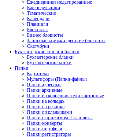
Ежедневники недатированные
Еженедельники
Тематические
Календари
Планинги
Блокноты
Бизнес блокноты
Записные книжки, десткие блокноты
Скетчбуки
Бухгалтерские книги и бланки
Бухгалтерские бланки
Бухгалтерские книги
Папки
Картотеки
Мультифоры (Папки-файлы)
Папки адресные
Папки архивные
Папки и скоросшиватели картонные
Папки на кольцах
Папки на резинке
Папки с вкладышами
Папки с прижимом, Планшеты
Папки-конверты
Папки-портфели
Папки-регистраторы