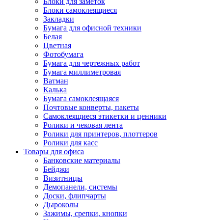
Блоки для заметок
Блоки самоклеящиеся
Закладки
Бумага для офисной техники
Белая
Цветная
Фотобумага
Бумага для чертежных работ
Бумага миллиметровая
Ватман
Калька
Бумага самоклеящаяся
Почтовые конверты, пакеты
Самоклеящиеся этикетки и ценники
Ролики и чековая лента
Ролики для принтеров, плоттеров
Ролики для касс
Товары для офиса
Банковские материалы
Бейджи
Визитницы
Демопанели, системы
Доски, флипчарты
Дыроколы
Зажимы, срепки, кнопки