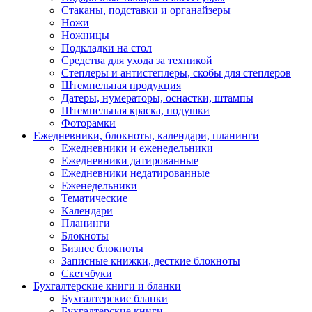
Стаканы, подставки и органайзеры
Ножи
Ножницы
Подкладки на стол
Средства для ухода за техникой
Степлеры и антистеплеры, скобы для степлеров
Штемпельная продукция
Датеры, нумераторы, оснастки, штампы
Штемпельная краска, подушки
Фоторамки
Ежедневники, блокноты, календари, планинги
Ежедневники и еженедельники
Ежедневники датированные
Ежедневники недатированные
Еженедельники
Тематические
Календари
Планинги
Блокноты
Бизнес блокноты
Записные книжки, десткие блокноты
Скетчбуки
Бухгалтерские книги и бланки
Бухгалтерские бланки
Бухгалтерские книги