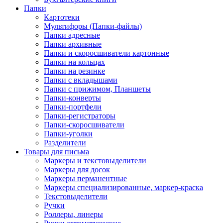
Папки
Картотеки
Мультифоры (Папки-файлы)
Папки адресные
Папки архивные
Папки и скоросшиватели картонные
Папки на кольцах
Папки на резинке
Папки с вкладышами
Папки с прижимом, Планшеты
Папки-конверты
Папки-портфели
Папки-регистраторы
Папки-скоросшиватели
Папки-уголки
Разделители
Товары для письма
Маркеры и текстовыделители
Маркеры для досок
Маркеры перманентные
Маркеры специализированные, маркер-краска
Текстовыделители
Ручки
Роллеры, линеры