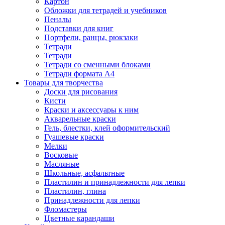
Картон
Обложки для тетрадей и учебников
Пеналы
Подставки для книг
Портфели, ранцы, рюкзаки
Тетради
Тетради
Тетради со сменными блоками
Тетради формата А4
Товары для творчества
Доски для рисования
Кисти
Краски и аксессуары к ним
Акварельные краски
Гель, блестки, клей оформительский
Гуашевые краски
Мелки
Восковые
Масляные
Школьные, асфальтные
Пластилин и принадлежности для лепки
Пластилин, глина
Принадлежности для лепки
Фломастеры
Цветные карандаши