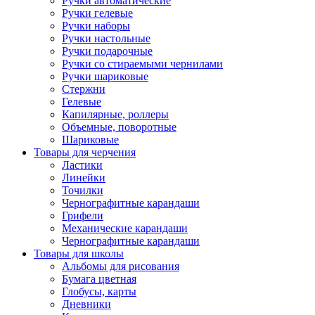
Ручки автоматические
Ручки гелевые
Ручки наборы
Ручки настольные
Ручки подарочные
Ручки со стираемыми чернилами
Ручки шариковые
Стержни
Гелевые
Капилярные, роллеры
Объемные, поворотные
Шариковые
Товары для черчения
Ластики
Линейки
Точилки
Чернографитные карандаши
Грифели
Механические карандаши
Чернографитные карандаши
Товары для школы
Альбомы для рисования
Бумага цветная
Глобусы, карты
Дневники