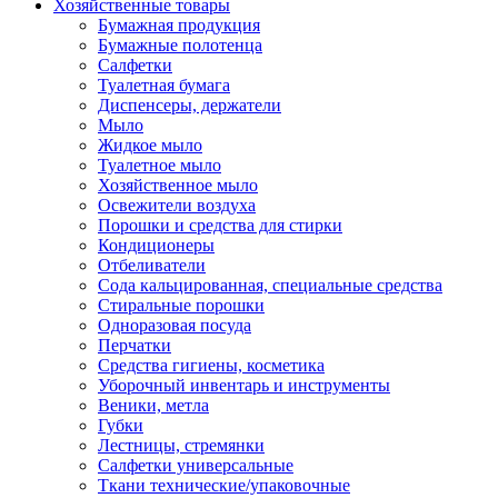
Хозяйственные товары
Бумажная продукция
Бумажные полотенца
Салфетки
Туалетная бумага
Диспенсеры, держатели
Мыло
Жидкое мыло
Туалетное мыло
Хозяйственное мыло
Освежители воздуха
Порошки и средства для стирки
Кондиционеры
Отбеливатели
Сода кальцированная, специальные средства
Стиральные порошки
Одноразовая посуда
Перчатки
Средства гигиены, косметика
Уборочный инвентарь и инструменты
Веники, метла
Губки
Лестницы, стремянки
Салфетки универсальные
Ткани технические/упаковочные