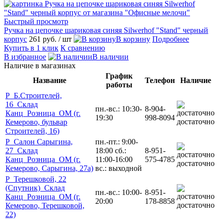
Быстрый просмотр
Ручка на цепочке шариковая синяя Silwerhof "Stand" черный
корпус
261 руб.
/ шт
В корзину
Подробнее
Купить в 1 клик
К сравнению
В избранное
В наличии
Наличие в магазинах
График
Название
Телефон
Наличие
работы
Р_Б.Строителей,
16_Склад
пн.-вс.: 10:30-
8-904-
Канц_Розница_ОМ (г.
19:30
998-8094
достаточно
Кемерово, бульвар
Строителей, 16)
Р_Салон Сарыгина,
пн.-пт.: 9:00-
27_Склад
18:00 сб.:
8-951-
Канц_Розница_ОМ (г.
11:00-16:00
575-4785
достаточно
Кемерово, Сарыгина, 27а)
вс.: выходной
Р_Терешковой, 22
(Спутник)_Склад
пн.-вс.: 10:00-
8-951-
Канц_Розница_ОМ (г.
20:00
178-8858
достаточно
Кемерово, Терешковой,
22)