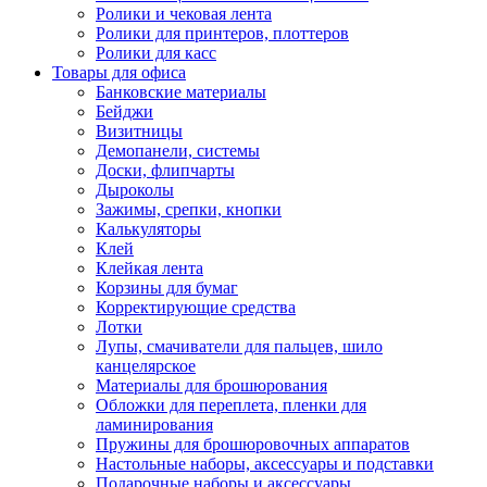
Ролики и чековая лента
Ролики для принтеров, плоттеров
Ролики для касс
Товары для офиса
Банковские материалы
Бейджи
Визитницы
Демопанели, системы
Доски, флипчарты
Дыроколы
Зажимы, срепки, кнопки
Калькуляторы
Клей
Клейкая лента
Корзины для бумаг
Корректирующие средства
Лотки
Лупы, смачиватели для пальцев, шило
канцелярское
Материалы для брошюрования
Обложки для переплета, пленки для
ламинирования
Пружины для брошюровочных аппаратов
Настольные наборы, аксессуары и подставки
Подарочные наборы и аксессуары