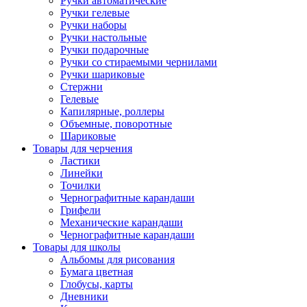
Ручки автоматические
Ручки гелевые
Ручки наборы
Ручки настольные
Ручки подарочные
Ручки со стираемыми чернилами
Ручки шариковые
Стержни
Гелевые
Капилярные, роллеры
Объемные, поворотные
Шариковые
Товары для черчения
Ластики
Линейки
Точилки
Чернографитные карандаши
Грифели
Механические карандаши
Чернографитные карандаши
Товары для школы
Альбомы для рисования
Бумага цветная
Глобусы, карты
Дневники