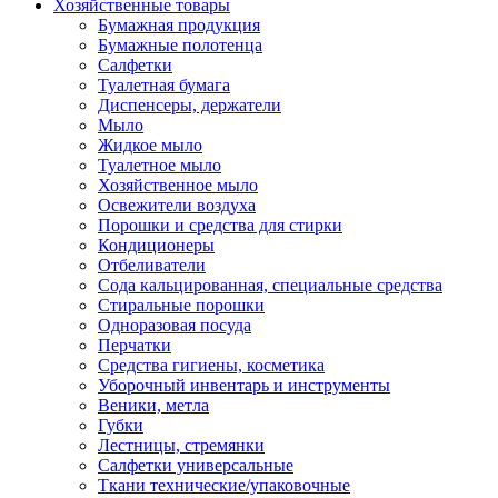
Хозяйственные товары
Бумажная продукция
Бумажные полотенца
Салфетки
Туалетная бумага
Диспенсеры, держатели
Мыло
Жидкое мыло
Туалетное мыло
Хозяйственное мыло
Освежители воздуха
Порошки и средства для стирки
Кондиционеры
Отбеливатели
Сода кальцированная, специальные средства
Стиральные порошки
Одноразовая посуда
Перчатки
Средства гигиены, косметика
Уборочный инвентарь и инструменты
Веники, метла
Губки
Лестницы, стремянки
Салфетки универсальные
Ткани технические/упаковочные