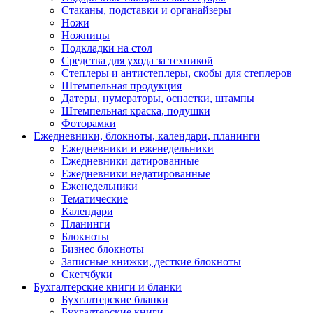
Стаканы, подставки и органайзеры
Ножи
Ножницы
Подкладки на стол
Средства для ухода за техникой
Степлеры и антистеплеры, скобы для степлеров
Штемпельная продукция
Датеры, нумераторы, оснастки, штампы
Штемпельная краска, подушки
Фоторамки
Ежедневники, блокноты, календари, планинги
Ежедневники и еженедельники
Ежедневники датированные
Ежедневники недатированные
Еженедельники
Тематические
Календари
Планинги
Блокноты
Бизнес блокноты
Записные книжки, десткие блокноты
Скетчбуки
Бухгалтерские книги и бланки
Бухгалтерские бланки
Бухгалтерские книги