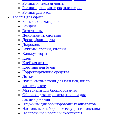
Ролики и чековая лента
Ролики для принтеров, плоттеров
Ролики для касс
Товары для офиса
Банковские материалы
Бейджи
Визитницы
Демопанели, системы
Доски, флипчарты
Дыроколы
Зажимы, срепки, кнопки
Калькуляторы
Клей
Клейкая лента
Корзины для бумаг
Корректирующие средства
Лотки
Лупы, смачиватели для пальцев, шило
канцелярское
Материалы для брошюрования
Обложки для переплета, пленки для
ламинирования
Пружины для брошюровочных аппаратов
Настольные наборы, аксессуары и подставки
Подарочные наборы и аксессуары