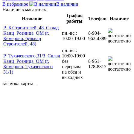
В избранное
В наличии
Наличие в магазинах
График
Название
Телефон
Наличие
работы
Р_Б.Строителей, 48_Склад
Канц_Розница_ОМ (г.
пн.-вс.:
8-904-
Кемерово, бульвар
10:00-19:00
962-4389
достаточно
Строителей, 48)
пн.-вс.:
Р_Тухачевского,31/3_Склад
10:00-19:00
Канц_Розница_ОМ (г.
без
8-951-
Кемерово, Тухачевского
перерыва
178-8817
достаточно
31/1)
на обед и
выходных
загрузка карты...