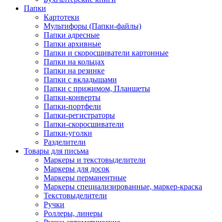
Папки
Картотеки
Мультифоры (Папки-файлы)
Папки адресные
Папки архивные
Папки и скоросшиватели картонные
Папки на кольцах
Папки на резинке
Папки с вкладышами
Папки с прижимом, Планшеты
Папки-конверты
Папки-портфели
Папки-регистраторы
Папки-скоросшиватели
Папки-уголки
Разделители
Товары для письма
Маркеры и текстовыделители
Маркеры для досок
Маркеры перманентные
Маркеры специализированные, маркер-краска
Текстовыделители
Ручки
Роллеры, линеры