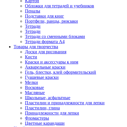
Картон
Обложки для тетрадей и учебников
Пеналы
Подставки для книг
Портфели, ранцы, рюкзаки
Тетради
Тетради
Тетради со сменными блоками
Тетради формата А4
Товары для творчества
Доски для рисования
Кисти
Краски и аксессуары к ним
Акварельные краски
Гель, блестки, клей оформительский
Гуашевые краски
Мелки
Восковые
Масляные
Школьные, асфальтные
Пластилин и принадлежности для лепки
Пластилин, глина
Принадлежности для лепки
Фломастеры
Цветные карандаши