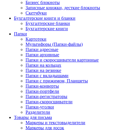
Бизнес блокноты
Записные книжки, десткие блокноты
Скетчбуки
Бухгалтерские книги и бланки
Бухгалтерские бланки
Бухгалтерские книги
Папки
Картотеки
Мультифоры (Папки-файлы)
Папки адресные
Папки архивные
Папки и скоросшиватели картонные
Папки на кольцах
Папки на резинке
Папки с вкладышами
Папки с прижимом, Планшеты
Папки-конверты
Папки-портфели
Папки-регистраторы
Папки-скоросшиватели
Папки-уголки
Разделители
Товары для письма
Маркеры и текстовыделители
Маркеры для досок