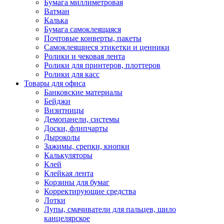
Бумага миллиметровая
Ватман
Калька
Бумага самоклеящаяся
Почтовые конверты, пакеты
Самоклеящиеся этикетки и ценники
Ролики и чековая лента
Ролики для принтеров, плоттеров
Ролики для касс
Товары для офиса
Банковские материалы
Бейджи
Визитницы
Демопанели, системы
Доски, флипчарты
Дыроколы
Зажимы, срепки, кнопки
Калькуляторы
Клей
Клейкая лента
Корзины для бумаг
Корректирующие средства
Лотки
Лупы, смачиватели для пальцев, шило
канцелярское