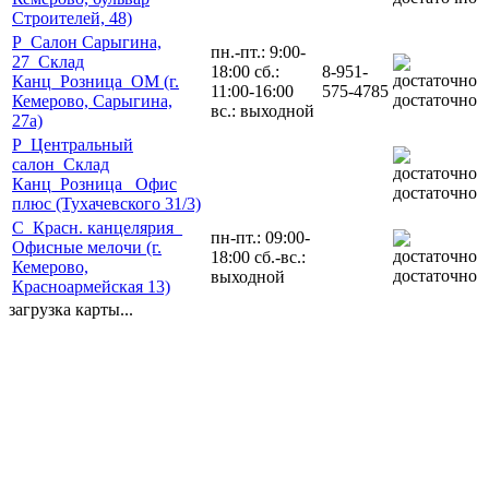
Строителей, 48)
Р_Салон Сарыгина,
пн.-пт.: 9:00-
27_Склад
18:00 сб.:
8-951-
Канц_Розница_ОМ (г.
11:00-16:00
575-4785
достаточно
Кемерово, Сарыгина,
вс.: выходной
27а)
Р_Центральный
салон_Склад
Канц_Розница_ Офис
достаточно
плюс (Тухачевского 31/3)
С_Красн. канцелярия_
пн-пт.: 09:00-
Офисные мелочи (г.
18:00 сб.-вс.:
Кемерово,
достаточно
выходной
Красноармейская 13)
загрузка карты...