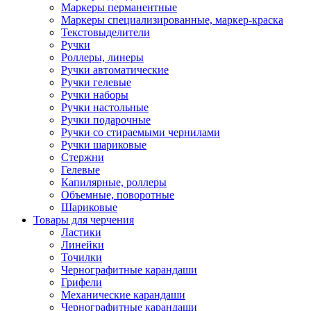
Маркеры перманентные
Маркеры специализированные, маркер-краска
Текстовыделители
Ручки
Роллеры, линеры
Ручки автоматические
Ручки гелевые
Ручки наборы
Ручки настольные
Ручки подарочные
Ручки со стираемыми чернилами
Ручки шариковые
Стержни
Гелевые
Капилярные, роллеры
Объемные, поворотные
Шариковые
Товары для черчения
Ластики
Линейки
Точилки
Чернографитные карандаши
Грифели
Механические карандаши
Чернографитные карандаши