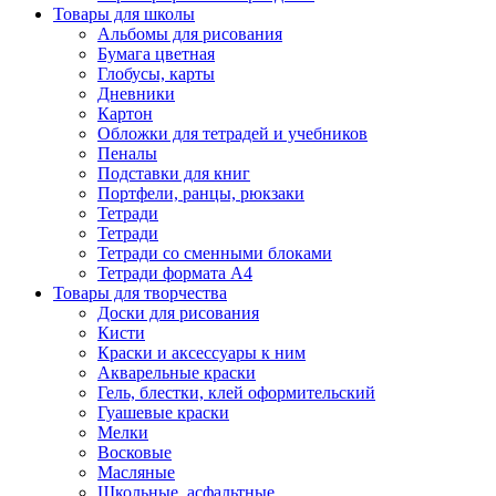
Товары для школы
Альбомы для рисования
Бумага цветная
Глобусы, карты
Дневники
Картон
Обложки для тетрадей и учебников
Пеналы
Подставки для книг
Портфели, ранцы, рюкзаки
Тетради
Тетради
Тетради со сменными блоками
Тетради формата А4
Товары для творчества
Доски для рисования
Кисти
Краски и аксессуары к ним
Акварельные краски
Гель, блестки, клей оформительский
Гуашевые краски
Мелки
Восковые
Масляные
Школьные, асфальтные