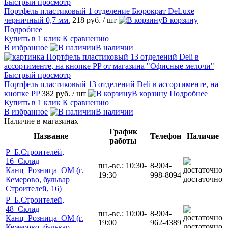
Быстрый просмотр
Портфель пластиковый 1 отделение Бюрократ DeLuxe
черничный 0,7 мм.
218 руб.
/ шт
В корзину
Подробнее
Купить в 1 клик
К сравнению
В избранное
В наличии
Быстрый просмотр
Портфель пластиковый 13 отделений Deli в ассортименте, на
кнопке PP
382 руб.
/ шт
В корзину
Подробнее
Купить в 1 клик
К сравнению
В избранное
В наличии
Наличие в магазинах
График
Название
Телефон
Наличие
работы
Р_Б.Строителей,
16_Склад
пн.-вс.: 10:30-
8-904-
Канц_Розница_ОМ (г.
19:30
998-8094
достаточно
Кемерово, бульвар
Строителей, 16)
Р_Б.Строителей,
48_Склад
пн.-вс.: 10:00-
8-904-
Канц_Розница_ОМ (г.
19:00
962-4389
достаточно
Кемерово, бульвар