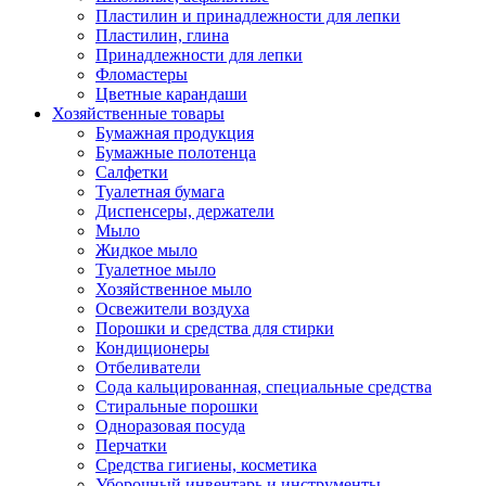
Пластилин и принадлежности для лепки
Пластилин, глина
Принадлежности для лепки
Фломастеры
Цветные карандаши
Хозяйственные товары
Бумажная продукция
Бумажные полотенца
Салфетки
Туалетная бумага
Диспенсеры, держатели
Мыло
Жидкое мыло
Туалетное мыло
Хозяйственное мыло
Освежители воздуха
Порошки и средства для стирки
Кондиционеры
Отбеливатели
Сода кальцированная, специальные средства
Стиральные порошки
Одноразовая посуда
Перчатки
Средства гигиены, косметика
Уборочный инвентарь и инструменты