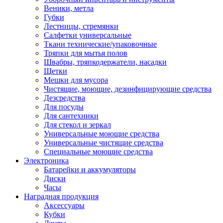
Веники, метла
Губки
Лестницы, стремянки
Салфетки универсальные
Ткани технические/упаковочные
Тряпки для мытья полов
Швабры, тряпкодержатели, насадки
Щетки
Мешки для мусора
Чистящие, моющие, дезинфицирующие средства
Дезсредства
Для посуды
Для сантехники
Для стекол и зеркал
Универсальные моющие средства
Универсальные чистящие средства
Специальные моющие средства
Электроника
Батарейки и аккумуляторы
Диски
Часы
Наградная продукция
Аксессуары
Кубки