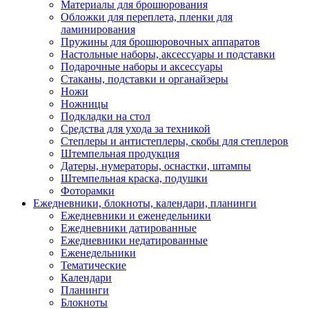
Материалы для брошюрования
Обложки для переплета, пленки для
ламинирования
Пружины для брошюровочных аппаратов
Настольные наборы, аксессуары и подставки
Подарочные наборы и аксессуары
Стаканы, подставки и органайзеры
Ножи
Ножницы
Подкладки на стол
Средства для ухода за техникой
Степлеры и антистеплеры, скобы для степлеров
Штемпельная продукция
Датеры, нумераторы, оснастки, штампы
Штемпельная краска, подушки
Фоторамки
Ежедневники, блокноты, календари, планинги
Ежедневники и еженедельники
Ежедневники датированные
Ежедневники недатированные
Еженедельники
Тематические
Календари
Планинги
Блокноты