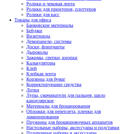
Ролики и чековая лента
Ролики для принтеров, плоттеров
Ролики для касс
Товары для офиса
Банковские материалы
Бейджи
Визитницы
Демопанели, системы
Доски, флипчарты
Дыроколы
Зажимы, срепки, кнопки
Калькуляторы
Клей
Клейкая лента
Корзины для бумаг
Корректирующие средства
Лотки
Лупы, смачиватели для пальцев, шило
канцелярское
Материалы для брошюрования
Обложки для переплета, пленки для
ламинирования
Пружины для брошюровочных аппаратов
Настольные наборы, аксессуары и подставки
Подарочные наборы и аксессуары