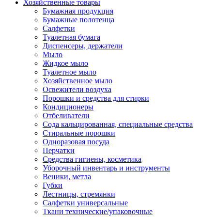
Хозяйственные товары
Бумажная продукция
Бумажные полотенца
Салфетки
Туалетная бумага
Диспенсеры, держатели
Мыло
Жидкое мыло
Туалетное мыло
Хозяйственное мыло
Освежители воздуха
Порошки и средства для стирки
Кондиционеры
Отбеливатели
Сода кальцированная, специальные средства
Стиральные порошки
Одноразовая посуда
Перчатки
Средства гигиены, косметика
Уборочный инвентарь и инструменты
Веники, метла
Губки
Лестницы, стремянки
Салфетки универсальные
Ткани технические/упаковочные