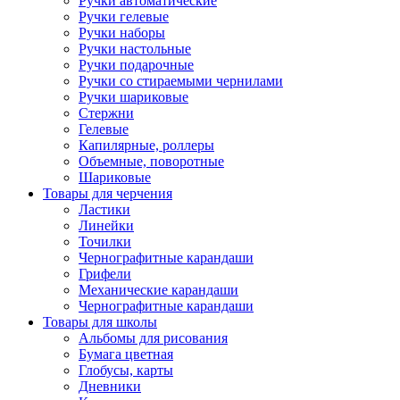
Ручки автоматические
Ручки гелевые
Ручки наборы
Ручки настольные
Ручки подарочные
Ручки со стираемыми чернилами
Ручки шариковые
Стержни
Гелевые
Капилярные, роллеры
Объемные, поворотные
Шариковые
Товары для черчения
Ластики
Линейки
Точилки
Чернографитные карандаши
Грифели
Механические карандаши
Чернографитные карандаши
Товары для школы
Альбомы для рисования
Бумага цветная
Глобусы, карты
Дневники