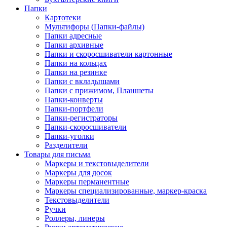
Папки
Картотеки
Мультифоры (Папки-файлы)
Папки адресные
Папки архивные
Папки и скоросшиватели картонные
Папки на кольцах
Папки на резинке
Папки с вкладышами
Папки с прижимом, Планшеты
Папки-конверты
Папки-портфели
Папки-регистраторы
Папки-скоросшиватели
Папки-уголки
Разделители
Товары для письма
Маркеры и текстовыделители
Маркеры для досок
Маркеры перманентные
Маркеры специализированные, маркер-краска
Текстовыделители
Ручки
Роллеры, линеры