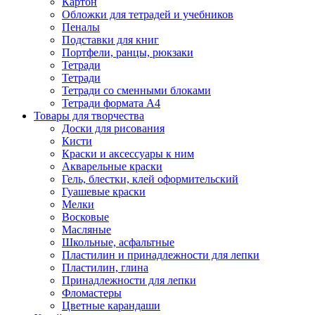
Картон
Обложки для тетрадей и учебников
Пеналы
Подставки для книг
Портфели, ранцы, рюкзаки
Тетради
Тетради
Тетради со сменными блоками
Тетради формата А4
Товары для творчества
Доски для рисования
Кисти
Краски и аксессуары к ним
Акварельные краски
Гель, блестки, клей оформительский
Гуашевые краски
Мелки
Восковые
Масляные
Школьные, асфальтные
Пластилин и принадлежности для лепки
Пластилин, глина
Принадлежности для лепки
Фломастеры
Цветные карандаши