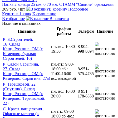
Папка 2 кольца 25 мм. 0,70 мм. СТАММ "Сияние" оранжевая
309 руб.
/ шт
В корзину
Подробнее
Купить в 1 клик
К сравнению
В избранное
В наличии
Наличие в магазинах
График
Название
Телефон
Наличие
работы
Р_Б.Строителей,
16_Склад
пн.-вс.: 10:30-
8-904-
Канц_Розница_ОМ (г.
19:30
998-8094
достаточно
Кемерово, бульвар
Строителей, 16)
Р_Салон Сарыгина,
пн.-пт.: 9:00-
27_Склад
18:00 сб.:
8-951-
Канц_Розница_ОМ (г.
11:00-16:00
575-4785
достаточно
Кемерово, Сарыгина, 27а)
вс.: выходной
Р_Терешковой, 22
(Спутник)_Склад
пн.-вс.: 10:00-
8-951-
Канц_Розница_ОМ (г.
20:00
178-8858
достаточно
Кемерово, Терешковой,
22)
С_Красн. канцелярия_
пн-пт.: 09:00-
Офисные мелочи (г.
18:00 сб.-вс.: