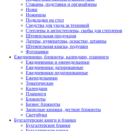
Стаканы, подставки и органайзеры
Ножи
Ножницы
Подкладки на стол
Средства для ухода за техникой
Степлеры и антистеплеры, скобы для степлеров
Штемпельная продукция
Датеры, нумераторы, оснастки, штампы
Штемпельная краска, подушки
Фоторамки
Ежедневники, блокноты, календари, планинги
Ежедневники и еженедельники
Ежедневники датированные
Ежедневники недатированные
Еженедельники
Тематические
Календари
Планинги
Блокноты
Бизнес блокноты
Записные книжки, десткие блокноты
Скетчбуки
Бухгалтерские книги и бланки
Бухгалтерские бланки
Бухгалтерские книги