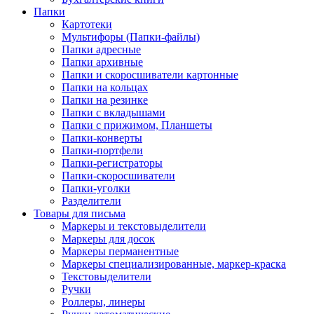
Папки
Картотеки
Мультифоры (Папки-файлы)
Папки адресные
Папки архивные
Папки и скоросшиватели картонные
Папки на кольцах
Папки на резинке
Папки с вкладышами
Папки с прижимом, Планшеты
Папки-конверты
Папки-портфели
Папки-регистраторы
Папки-скоросшиватели
Папки-уголки
Разделители
Товары для письма
Маркеры и текстовыделители
Маркеры для досок
Маркеры перманентные
Маркеры специализированные, маркер-краска
Текстовыделители
Ручки
Роллеры, линеры