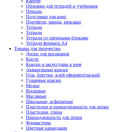
Картон
Обложки для тетрадей и учебников
Пеналы
Подставки для книг
Портфели, ранцы, рюкзаки
Тетради
Тетради
Тетради со сменными блоками
Тетради формата А4
Товары для творчества
Доски для рисования
Кисти
Краски и аксессуары к ним
Акварельные краски
Гель, блестки, клей оформительский
Гуашевые краски
Мелки
Восковые
Масляные
Школьные, асфальтные
Пластилин и принадлежности для лепки
Пластилин, глина
Принадлежности для лепки
Фломастеры
Цветные карандаши