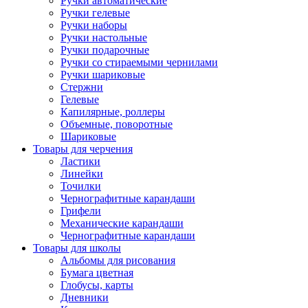
Ручки автоматические
Ручки гелевые
Ручки наборы
Ручки настольные
Ручки подарочные
Ручки со стираемыми чернилами
Ручки шариковые
Стержни
Гелевые
Капилярные, роллеры
Объемные, поворотные
Шариковые
Товары для черчения
Ластики
Линейки
Точилки
Чернографитные карандаши
Грифели
Механические карандаши
Чернографитные карандаши
Товары для школы
Альбомы для рисования
Бумага цветная
Глобусы, карты
Дневники