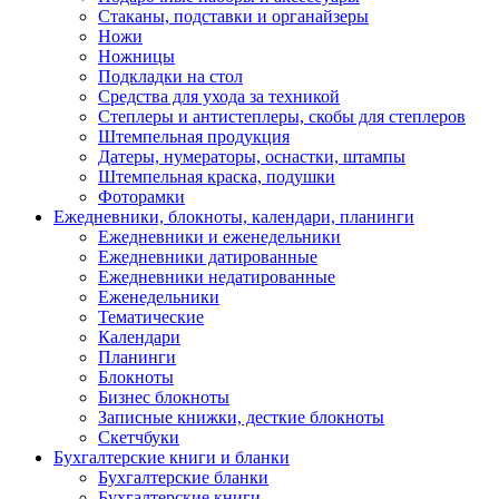
Стаканы, подставки и органайзеры
Ножи
Ножницы
Подкладки на стол
Средства для ухода за техникой
Степлеры и антистеплеры, скобы для степлеров
Штемпельная продукция
Датеры, нумераторы, оснастки, штампы
Штемпельная краска, подушки
Фоторамки
Ежедневники, блокноты, календари, планинги
Ежедневники и еженедельники
Ежедневники датированные
Ежедневники недатированные
Еженедельники
Тематические
Календари
Планинги
Блокноты
Бизнес блокноты
Записные книжки, десткие блокноты
Скетчбуки
Бухгалтерские книги и бланки
Бухгалтерские бланки
Бухгалтерские книги