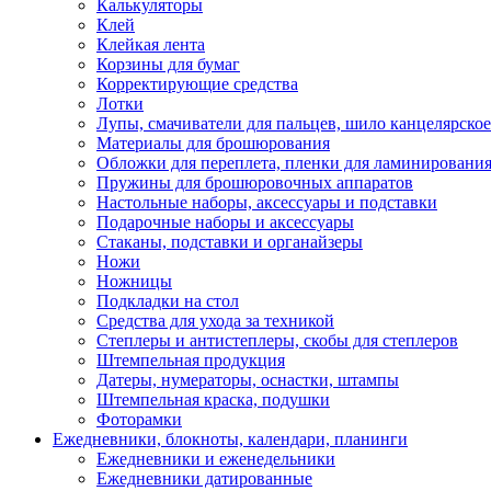
Калькуляторы
Клей
Клейкая лента
Корзины для бумаг
Корректирующие средства
Лотки
Лупы, смачиватели для пальцев, шило канцелярское
Материалы для брошюрования
Обложки для переплета, пленки для ламинировани
Пружины для брошюровочных аппаратов
Настольные наборы, аксессуары и подставки
Подарочные наборы и аксессуары
Стаканы, подставки и органайзеры
Ножи
Ножницы
Подкладки на стол
Средства для ухода за техникой
Степлеры и антистеплеры, скобы для степлеров
Штемпельная продукция
Датеры, нумераторы, оснастки, штампы
Штемпельная краска, подушки
Фоторамки
Ежедневники, блокноты, календари, планинги
Ежедневники и еженедельники
Ежедневники датированные