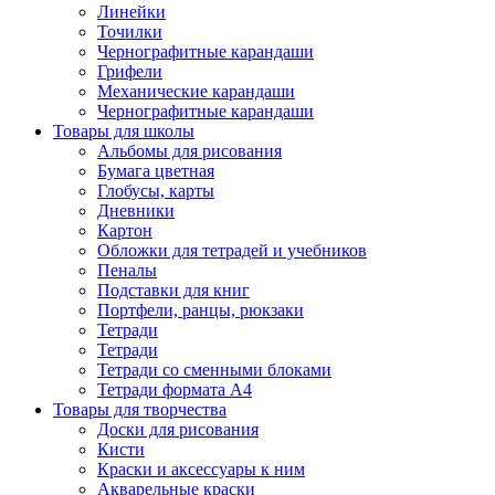
Линейки
Точилки
Чернографитные карандаши
Грифели
Механические карандаши
Чернографитные карандаши
Товары для школы
Альбомы для рисования
Бумага цветная
Глобусы, карты
Дневники
Картон
Обложки для тетрадей и учебников
Пеналы
Подставки для книг
Портфели, ранцы, рюкзаки
Тетради
Тетради
Тетради со сменными блоками
Тетради формата А4
Товары для творчества
Доски для рисования
Кисти
Краски и аксессуары к ним
Акварельные краски