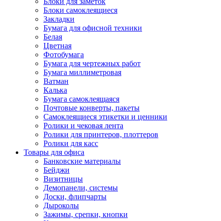
Блоки для заметок
Блоки самоклеящиеся
Закладки
Бумага для офисной техники
Белая
Цветная
Фотобумага
Бумага для чертежных работ
Бумага миллиметровая
Ватман
Калька
Бумага самоклеящаяся
Почтовые конверты, пакеты
Самоклеящиеся этикетки и ценники
Ролики и чековая лента
Ролики для принтеров, плоттеров
Ролики для касс
Товары для офиса
Банковские материалы
Бейджи
Визитницы
Демопанели, системы
Доски, флипчарты
Дыроколы
Зажимы, срепки, кнопки