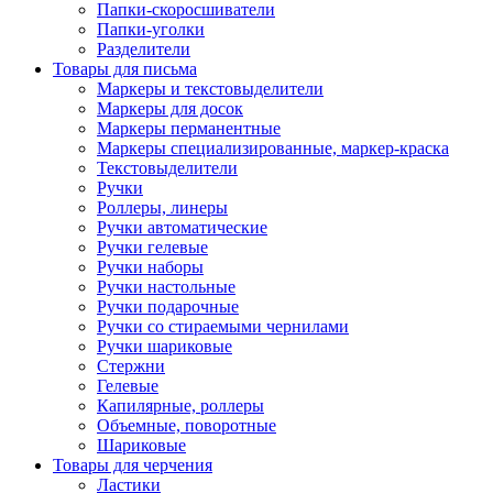
Папки-скоросшиватели
Папки-уголки
Разделители
Товары для письма
Маркеры и текстовыделители
Маркеры для досок
Маркеры перманентные
Маркеры специализированные, маркер-краска
Текстовыделители
Ручки
Роллеры, линеры
Ручки автоматические
Ручки гелевые
Ручки наборы
Ручки настольные
Ручки подарочные
Ручки со стираемыми чернилами
Ручки шариковые
Стержни
Гелевые
Капилярные, роллеры
Объемные, поворотные
Шариковые
Товары для черчения
Ластики