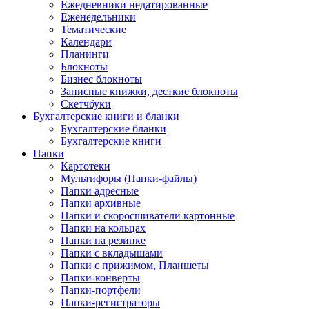
Ежедневники недатированные
Еженедельники
Тематические
Календари
Планинги
Блокноты
Бизнес блокноты
Записные книжки, десткие блокноты
Скетчбуки
Бухгалтерские книги и бланки
Бухгалтерские бланки
Бухгалтерские книги
Папки
Картотеки
Мультифоры (Папки-файлы)
Папки адресные
Папки архивные
Папки и скоросшиватели картонные
Папки на кольцах
Папки на резинке
Папки с вкладышами
Папки с прижимом, Планшеты
Папки-конверты
Папки-портфели
Папки-регистраторы