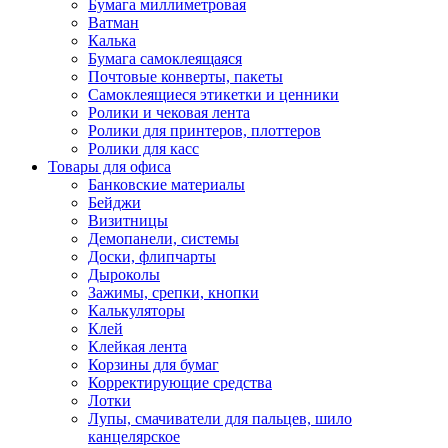
Бумага миллиметровая
Ватман
Калька
Бумага самоклеящаяся
Почтовые конверты, пакеты
Самоклеящиеся этикетки и ценники
Ролики и чековая лента
Ролики для принтеров, плоттеров
Ролики для касс
Товары для офиса
Банковские материалы
Бейджи
Визитницы
Демопанели, системы
Доски, флипчарты
Дыроколы
Зажимы, срепки, кнопки
Калькуляторы
Клей
Клейкая лента
Корзины для бумаг
Корректирующие средства
Лотки
Лупы, смачиватели для пальцев, шило
канцелярское