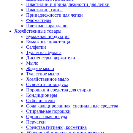
Пластилин и принадлежности для лепки
Пластилин, глина
Принадлежности для лепки
Фломастеры
Цветные карандаши
Хозяйственные товары
Бумажная продукция
Бумажные полотенца
Салфетки
Туалетная бумага
Диспенсеры, держатели
Мыло
Жидкое мыло
Туалетное мыло
Хозяйственное мыло
Освежители воздуха
Порошки и средства для стирки
Кондиционеры
Отбеливатели
Сода кальцированная, специальные средства
Стиральные порошки
Одноразовая посуда
Перчатки
Средства гигиены, косметика
Уборочный инвентарь и инструменты