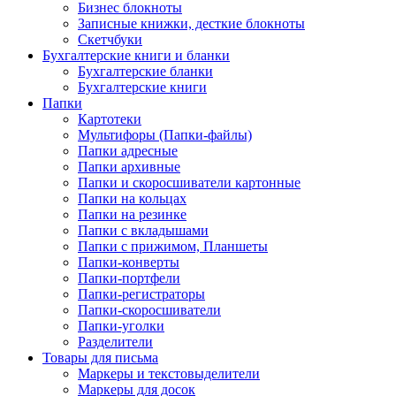
Бизнес блокноты
Записные книжки, десткие блокноты
Скетчбуки
Бухгалтерские книги и бланки
Бухгалтерские бланки
Бухгалтерские книги
Папки
Картотеки
Мультифоры (Папки-файлы)
Папки адресные
Папки архивные
Папки и скоросшиватели картонные
Папки на кольцах
Папки на резинке
Папки с вкладышами
Папки с прижимом, Планшеты
Папки-конверты
Папки-портфели
Папки-регистраторы
Папки-скоросшиватели
Папки-уголки
Разделители
Товары для письма
Маркеры и текстовыделители
Маркеры для досок