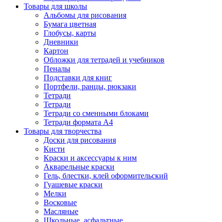
Товары для школы
Альбомы для рисования
Бумага цветная
Глобусы, карты
Дневники
Картон
Обложки для тетрадей и учебников
Пеналы
Подставки для книг
Портфели, ранцы, рюкзаки
Тетради
Тетради
Тетради со сменными блоками
Тетради формата А4
Товары для творчества
Доски для рисования
Кисти
Краски и аксессуары к ним
Акварельные краски
Гель, блестки, клей оформительский
Гуашевые краски
Мелки
Восковые
Масляные
Школьные, асфальтные