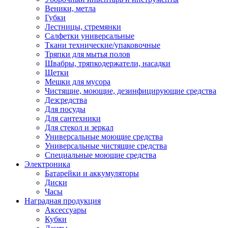
Веники, метла
Губки
Лестницы, стремянки
Салфетки универсальные
Ткани технические/упаковочные
Тряпки для мытья полов
Швабры, тряпкодержатели, насадки
Щетки
Мешки для мусора
Чистящие, моющие, дезинфицирующие средства
Дезсредства
Для посуды
Для сантехники
Для стекол и зеркал
Универсальные моющие средства
Универсальные чистящие средства
Специальные моющие средства
Электроника
Батарейки и аккумуляторы
Диски
Часы
Наградная продукция
Аксессуары
Кубки