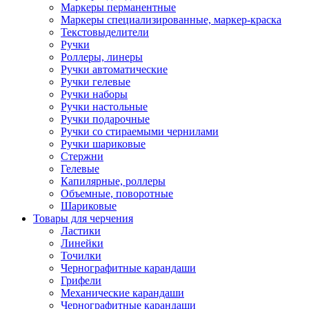
Маркеры перманентные
Маркеры специализированные, маркер-краска
Текстовыделители
Ручки
Роллеры, линеры
Ручки автоматические
Ручки гелевые
Ручки наборы
Ручки настольные
Ручки подарочные
Ручки со стираемыми чернилами
Ручки шариковые
Стержни
Гелевые
Капилярные, роллеры
Объемные, поворотные
Шариковые
Товары для черчения
Ластики
Линейки
Точилки
Чернографитные карандаши
Грифели
Механические карандаши
Чернографитные карандаши