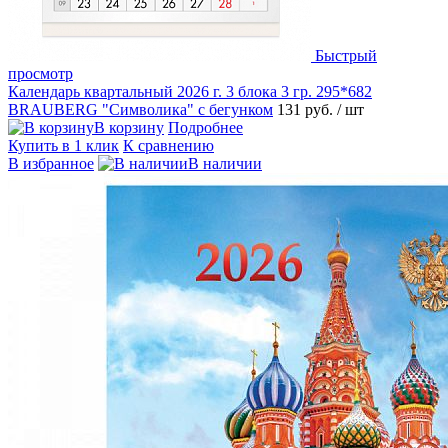
Быстрый
просмотр
Календарь квартальный 2026 г. 3 блока 3 гр. 295*682
BRAUBERG "Символика" с бегунком
131 руб.
/ шт
В корзину
Подробнее
Купить в 1 клик
К сравнению
В избранное
В наличии