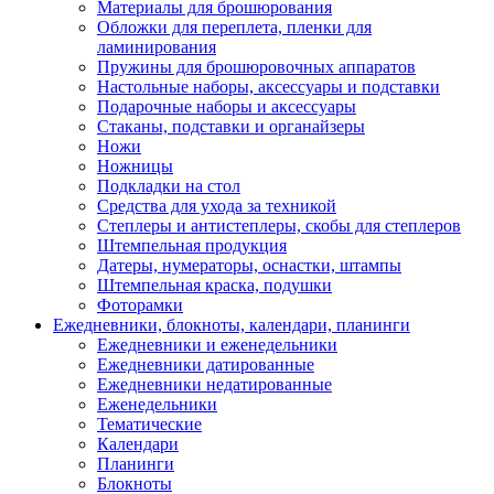
Материалы для брошюрования
Обложки для переплета, пленки для
ламинирования
Пружины для брошюровочных аппаратов
Настольные наборы, аксессуары и подставки
Подарочные наборы и аксессуары
Стаканы, подставки и органайзеры
Ножи
Ножницы
Подкладки на стол
Средства для ухода за техникой
Степлеры и антистеплеры, скобы для степлеров
Штемпельная продукция
Датеры, нумераторы, оснастки, штампы
Штемпельная краска, подушки
Фоторамки
Ежедневники, блокноты, календари, планинги
Ежедневники и еженедельники
Ежедневники датированные
Ежедневники недатированные
Еженедельники
Тематические
Календари
Планинги
Блокноты