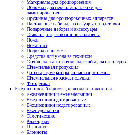
Материалы для брошюрования
Обложки для переплета, пленки для
ламинирования
Пружины для брошюровочных аппаратов
Настольные наборы, аксессуары и подставки
Подарочные наборы и аксессуары
Стаканы, подставки и органайзеры
Ножи
Ножницы
Подкладки на стол
Средства для ухода за техникой
Степлеры и антистеплеры, скобы для степлеров
Штемпельная продукция
Датеры, нумераторы, оснастки, штампы
Штемпельная краска, подушки
Фоторамки
Ежедневники, блокноты, календари, планинги
Ежедневники и еженедельники
Ежедневники датированные
Ежедневники недатированные
Еженедельники
Тематические
Календари
Планинги
Блокноты