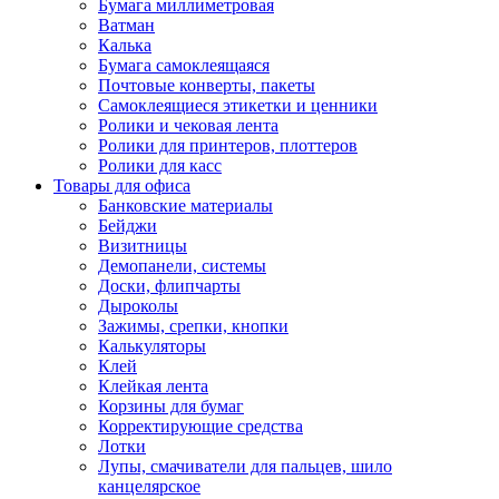
Бумага миллиметровая
Ватман
Калька
Бумага самоклеящаяся
Почтовые конверты, пакеты
Самоклеящиеся этикетки и ценники
Ролики и чековая лента
Ролики для принтеров, плоттеров
Ролики для касс
Товары для офиса
Банковские материалы
Бейджи
Визитницы
Демопанели, системы
Доски, флипчарты
Дыроколы
Зажимы, срепки, кнопки
Калькуляторы
Клей
Клейкая лента
Корзины для бумаг
Корректирующие средства
Лотки
Лупы, смачиватели для пальцев, шило
канцелярское