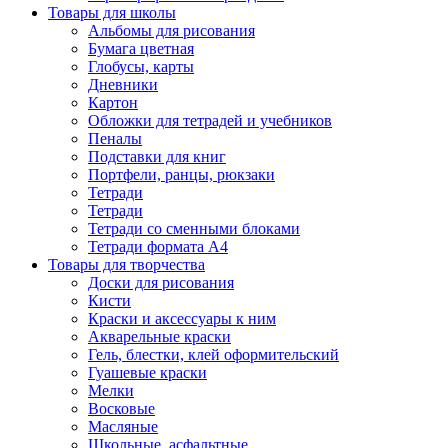
Товары для школы
Альбомы для рисования
Бумага цветная
Глобусы, карты
Дневники
Картон
Обложки для тетрадей и учебников
Пеналы
Подставки для книг
Портфели, ранцы, рюкзаки
Тетради
Тетради
Тетради со сменными блоками
Тетради формата А4
Товары для творчества
Доски для рисования
Кисти
Краски и аксессуары к ним
Акварельные краски
Гель, блестки, клей оформительский
Гуашевые краски
Мелки
Восковые
Масляные
Школьные, асфальтные