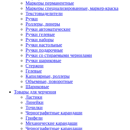
Маркеры перманентные
Маркеры специализированные, маркер-краска
Текстовыделители
Ручки
Роллеры, линеры
Ручки автоматические
Ручки гелевые
Ручки наборы
Ручки настольные
Ручки подарочные
Ручки со стираемыми чернилами
Ручки шариковые
Стержни
Гелевые
Капилярные, роллеры
Объемные, поворотные
Шариковые
Товары для черчения
Ластики
Линейки
Точилки
Чернографитные карандаши
Грифели
Механические карандаши
Чернографитные карандаши