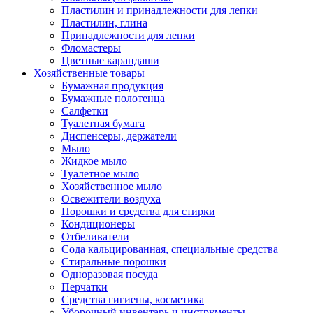
Пластилин и принадлежности для лепки
Пластилин, глина
Принадлежности для лепки
Фломастеры
Цветные карандаши
Хозяйственные товары
Бумажная продукция
Бумажные полотенца
Салфетки
Туалетная бумага
Диспенсеры, держатели
Мыло
Жидкое мыло
Туалетное мыло
Хозяйственное мыло
Освежители воздуха
Порошки и средства для стирки
Кондиционеры
Отбеливатели
Сода кальцированная, специальные средства
Стиральные порошки
Одноразовая посуда
Перчатки
Средства гигиены, косметика
Уборочный инвентарь и инструменты