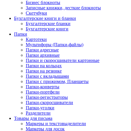
Бизнес блокноты
Записные книжки, десткие блокноты
Скетчбуки
Бухгалтерские книги и бланки
Бухгалтерские бланки
Бухгалтерские книги
Папки
Картотеки
Мультифоры (Папки-файлы)
Папки адресные
Папки архивные
Папки и скоросшиватели картонные
Папки на кольцах
Папки на резинке
Папки с вкладышами
Папки с прижимом, Планшеты
Папки-конверты
Папки-портфели
Папки-регистраторы
Папки-скоросшиватели
Папки-уголки
Разделители
Товары для письма
Маркеры и текстовыделители
Маркеры для досок