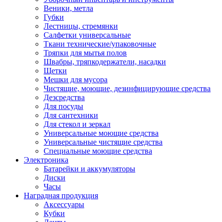
Веники, метла
Губки
Лестницы, стремянки
Салфетки универсальные
Ткани технические/упаковочные
Тряпки для мытья полов
Швабры, тряпкодержатели, насадки
Щетки
Мешки для мусора
Чистящие, моющие, дезинфицирующие средства
Дезсредства
Для посуды
Для сантехники
Для стекол и зеркал
Универсальные моющие средства
Универсальные чистящие средства
Специальные моющие средства
Электроника
Батарейки и аккумуляторы
Диски
Часы
Наградная продукция
Аксессуары
Кубки