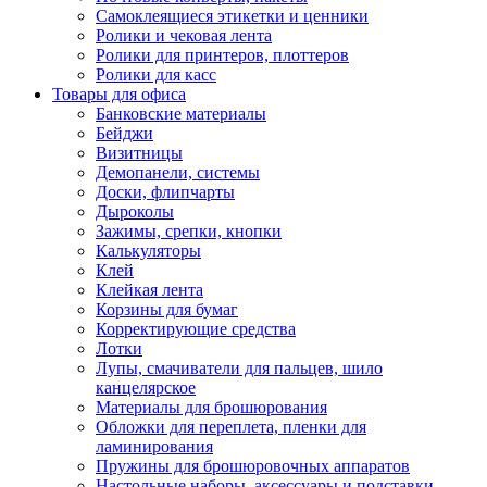
Самоклеящиеся этикетки и ценники
Ролики и чековая лента
Ролики для принтеров, плоттеров
Ролики для касс
Товары для офиса
Банковские материалы
Бейджи
Визитницы
Демопанели, системы
Доски, флипчарты
Дыроколы
Зажимы, срепки, кнопки
Калькуляторы
Клей
Клейкая лента
Корзины для бумаг
Корректирующие средства
Лотки
Лупы, смачиватели для пальцев, шило
канцелярское
Материалы для брошюрования
Обложки для переплета, пленки для
ламинирования
Пружины для брошюровочных аппаратов
Настольные наборы, аксессуары и подставки