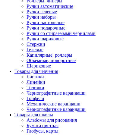
Роллеры, линеры
Ручки автоматические
Ручки гелевые
Ручки наборы
Ручки настольные
Ручки подарочные
Ручки со стираемыми чернилами
Ручки шариковые
Стержни
Гелевые
Капилярные, роллеры
Объемные, поворотные
Шариковые
Товары для черчения
Ластики
Линейки
Точилки
Чернографитные карандаши
Грифели
Механические карандаши
Чернографитные карандаши
Товары для школы
Альбомы для рисования
Бумага цветная
Глобусы, карты