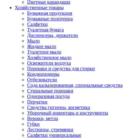
Цветные карандаши
Хозяйственные товары
Бумажная продукция
Бумажные полотенца
Салфетки
Туалетная бумага
Диспенсеры, держатели
Мыло
Жидкое мыло
Туалетное мыло
Хозяйственное мыло
Освежители воздуха
Порошки и средства для стирки
Кондиционеры
Отбеливатели
Сода кальцированная, специальные средства
Стиральные порошки
Одноразовая посуда
Перчатки
Средства гигиены, косметика
Уборочный инвентарь и инструменты
Веники, метла
Губки
Лестницы, стремянки
Салфетки универсальные