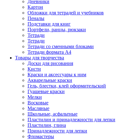
Дневники
Картон
Обложки для тетрадей и учебников
Пеналы
Подставки для книг
Портфели, ранцы, рюкзаки
Тетради
Тетради
Тетради со сменными блоками
Тетради формата А4
Товары для творчества
Доски для рисования
Кисти
Краски и аксессуары к ним
Акварельные краски
Гель, блестки, клей оформительский
Гуашевые краски
Мелки
Восковые
Масляные
Школьные, асфальтные
Пластилин и принадлежности для лепки
Пластилин, глина
Принадлежности для лепки
Фломастеры