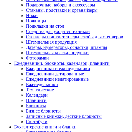
Подарочные наборы и аксессуары
Стаканы, подставки и органайзеры
Ножи
Ножницы
Подкладки на стол
Средства для ухода за техникой
Степлеры и антистеплеры, скобы для степлеров
Штемпельная продукция
Датеры, нумераторы, оснастки, штампы
Штемпельная краска, подушки
Фоторамки
Ежедневники, блокноты, календари, планинги
Ежедневники и еженедельники
Ежедневники датированные
Ежедневники недатированные
Еженедельники
Тематические
Календари
Планинги
Блокноты
Бизнес блокноты
Записные книжки, десткие блокноты
Скетчбуки
Бухгалтерские книги и бланки