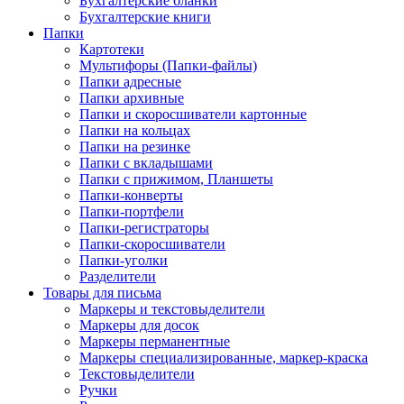
Бухгалтерские бланки
Бухгалтерские книги
Папки
Картотеки
Мультифоры (Папки-файлы)
Папки адресные
Папки архивные
Папки и скоросшиватели картонные
Папки на кольцах
Папки на резинке
Папки с вкладышами
Папки с прижимом, Планшеты
Папки-конверты
Папки-портфели
Папки-регистраторы
Папки-скоросшиватели
Папки-уголки
Разделители
Товары для письма
Маркеры и текстовыделители
Маркеры для досок
Маркеры перманентные
Маркеры специализированные, маркер-краска
Текстовыделители
Ручки