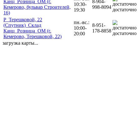
Канц_Розница_ОМ (г.
8-904-
10:30-
Кемерово, бульвар Строителей,
998-8094
достаточно
19:30
16)
Р_Терешковой, 22
пн.-вс.:
(Спутник)_Склад
8-951-
10:00-
Канц_Розница_ОМ (г.
178-8858
достаточно
20:00
Кемерово, Терешковой, 22)
загрузка карты...