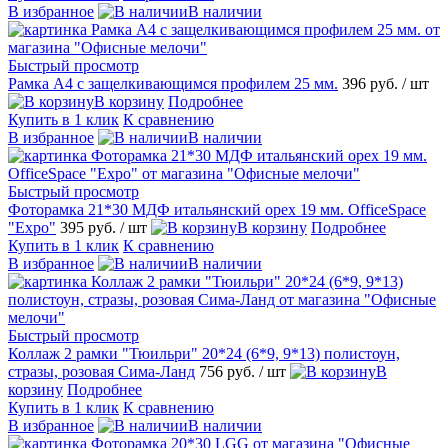
В избранное
В наличии
Быстрый просмотр
Рамка А4 с защелкивающимся профилем 25 мм.
396 руб.
/ шт
В корзину
Подробнее
Купить в 1 клик
К сравнению
В избранное
В наличии
Быстрый просмотр
Фоторамка 21*30 МДФ итальянский орех 19 мм. OfficeSpace
"Expo"
395 руб.
/ шт
В корзину
Подробнее
Купить в 1 клик
К сравнению
В избранное
В наличии
Быстрый просмотр
Коллаж 2 рамки "Тюильри" 20*24 (6*9, 9*13) полистоун,
стразы, розовая Сима-Ланд
756 руб.
/ шт
В
корзину
Подробнее
Купить в 1 клик
К сравнению
В избранное
В наличии