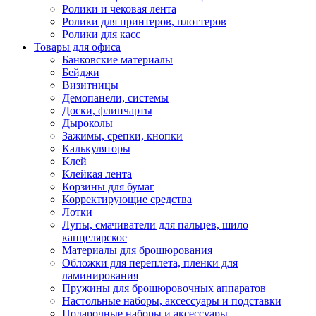
Ролики и чековая лента
Ролики для принтеров, плоттеров
Ролики для касс
Товары для офиса
Банковские материалы
Бейджи
Визитницы
Демопанели, системы
Доски, флипчарты
Дыроколы
Зажимы, срепки, кнопки
Калькуляторы
Клей
Клейкая лента
Корзины для бумаг
Корректирующие средства
Лотки
Лупы, смачиватели для пальцев, шило
канцелярское
Материалы для брошюрования
Обложки для переплета, пленки для
ламинирования
Пружины для брошюровочных аппаратов
Настольные наборы, аксессуары и подставки
Подарочные наборы и аксессуары