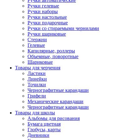
Ручки автоматические
Ручки гелевые
Ручки наборы
Ручки настольные
Ручки подарочные
Ручки со стираемыми чернилами
Ручки шариковые
Стержни
Гелевые
Капилярные, роллеры
Объемные, поворотные
Шариковые
Товары для черчения
Ластики
Линейки
Точилки
Чернографитные карандаши
Грифели
Механические карандаши
Чернографитные карандаши
Товары для школы
Альбомы для рисования
Бумага цветная
Глобусы, карты
Дневники