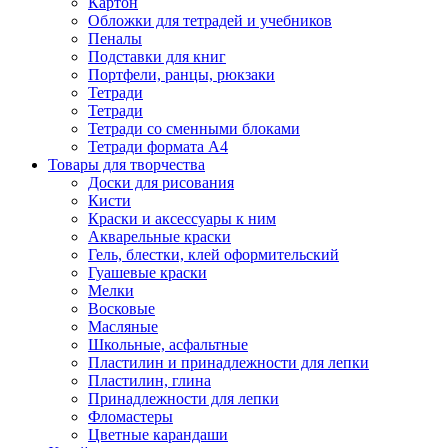
Картон
Обложки для тетрадей и учебников
Пеналы
Подставки для книг
Портфели, ранцы, рюкзаки
Тетради
Тетради
Тетради со сменными блоками
Тетради формата А4
Товары для творчества
Доски для рисования
Кисти
Краски и аксессуары к ним
Акварельные краски
Гель, блестки, клей оформительский
Гуашевые краски
Мелки
Восковые
Масляные
Школьные, асфальтные
Пластилин и принадлежности для лепки
Пластилин, глина
Принадлежности для лепки
Фломастеры
Цветные карандаши