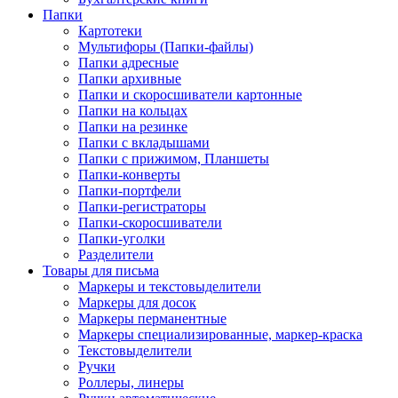
Папки
Картотеки
Мультифоры (Папки-файлы)
Папки адресные
Папки архивные
Папки и скоросшиватели картонные
Папки на кольцах
Папки на резинке
Папки с вкладышами
Папки с прижимом, Планшеты
Папки-конверты
Папки-портфели
Папки-регистраторы
Папки-скоросшиватели
Папки-уголки
Разделители
Товары для письма
Маркеры и текстовыделители
Маркеры для досок
Маркеры перманентные
Маркеры специализированные, маркер-краска
Текстовыделители
Ручки
Роллеры, линеры