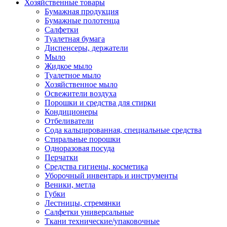
Хозяйственные товары
Бумажная продукция
Бумажные полотенца
Салфетки
Туалетная бумага
Диспенсеры, держатели
Мыло
Жидкое мыло
Туалетное мыло
Хозяйственное мыло
Освежители воздуха
Порошки и средства для стирки
Кондиционеры
Отбеливатели
Сода кальцированная, специальные средства
Стиральные порошки
Одноразовая посуда
Перчатки
Средства гигиены, косметика
Уборочный инвентарь и инструменты
Веники, метла
Губки
Лестницы, стремянки
Салфетки универсальные
Ткани технические/упаковочные