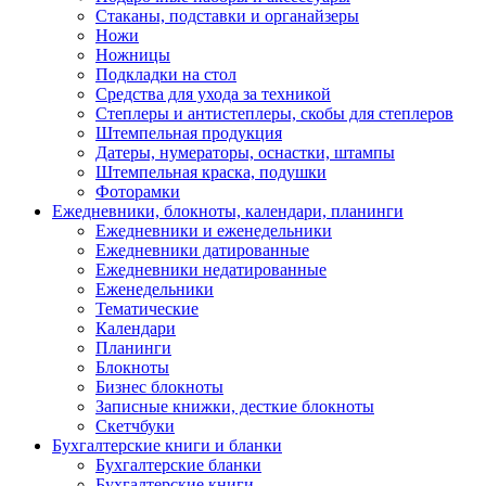
Стаканы, подставки и органайзеры
Ножи
Ножницы
Подкладки на стол
Средства для ухода за техникой
Степлеры и антистеплеры, скобы для степлеров
Штемпельная продукция
Датеры, нумераторы, оснастки, штампы
Штемпельная краска, подушки
Фоторамки
Ежедневники, блокноты, календари, планинги
Ежедневники и еженедельники
Ежедневники датированные
Ежедневники недатированные
Еженедельники
Тематические
Календари
Планинги
Блокноты
Бизнес блокноты
Записные книжки, десткие блокноты
Скетчбуки
Бухгалтерские книги и бланки
Бухгалтерские бланки
Бухгалтерские книги