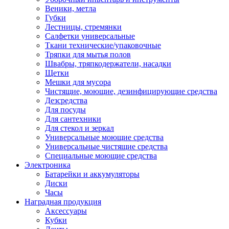
Веники, метла
Губки
Лестницы, стремянки
Салфетки универсальные
Ткани технические/упаковочные
Тряпки для мытья полов
Швабры, тряпкодержатели, насадки
Щетки
Мешки для мусора
Чистящие, моющие, дезинфицирующие средства
Дезсредства
Для посуды
Для сантехники
Для стекол и зеркал
Универсальные моющие средства
Универсальные чистящие средства
Специальные моющие средства
Электроника
Батарейки и аккумуляторы
Диски
Часы
Наградная продукция
Аксессуары
Кубки