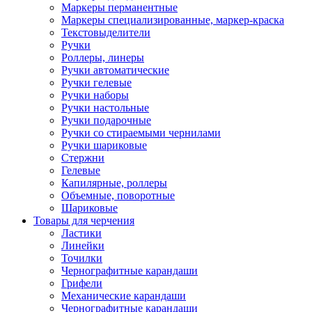
Маркеры перманентные
Маркеры специализированные, маркер-краска
Текстовыделители
Ручки
Роллеры, линеры
Ручки автоматические
Ручки гелевые
Ручки наборы
Ручки настольные
Ручки подарочные
Ручки со стираемыми чернилами
Ручки шариковые
Стержни
Гелевые
Капилярные, роллеры
Объемные, поворотные
Шариковые
Товары для черчения
Ластики
Линейки
Точилки
Чернографитные карандаши
Грифели
Механические карандаши
Чернографитные карандаши