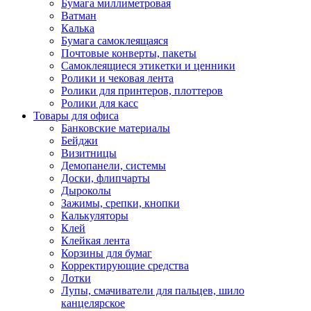
Бумага миллиметровая
Ватман
Калька
Бумага самоклеящаяся
Почтовые конверты, пакеты
Самоклеящиеся этикетки и ценники
Ролики и чековая лента
Ролики для принтеров, плоттеров
Ролики для касс
Товары для офиса
Банковские материалы
Бейджи
Визитницы
Демопанели, системы
Доски, флипчарты
Дыроколы
Зажимы, срепки, кнопки
Калькуляторы
Клей
Клейкая лента
Корзины для бумаг
Корректирующие средства
Лотки
Лупы, смачиватели для пальцев, шило
канцелярское