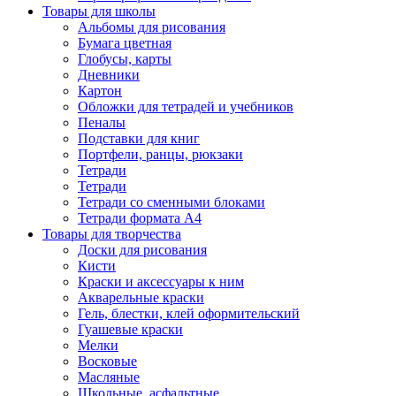
Товары для школы
Альбомы для рисования
Бумага цветная
Глобусы, карты
Дневники
Картон
Обложки для тетрадей и учебников
Пеналы
Подставки для книг
Портфели, ранцы, рюкзаки
Тетради
Тетради
Тетради со сменными блоками
Тетради формата А4
Товары для творчества
Доски для рисования
Кисти
Краски и аксессуары к ним
Акварельные краски
Гель, блестки, клей оформительский
Гуашевые краски
Мелки
Восковые
Масляные
Школьные, асфальтные