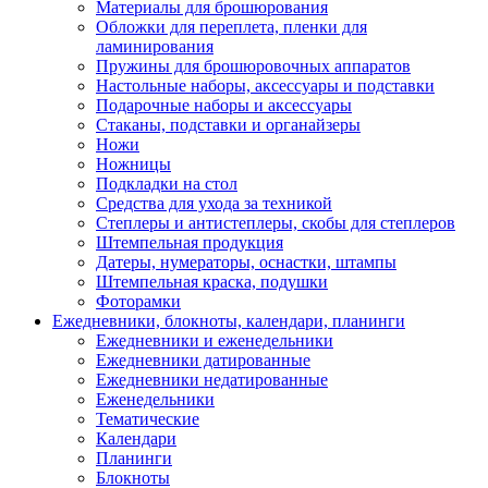
Материалы для брошюрования
Обложки для переплета, пленки для
ламинирования
Пружины для брошюровочных аппаратов
Настольные наборы, аксессуары и подставки
Подарочные наборы и аксессуары
Стаканы, подставки и органайзеры
Ножи
Ножницы
Подкладки на стол
Средства для ухода за техникой
Степлеры и антистеплеры, скобы для степлеров
Штемпельная продукция
Датеры, нумераторы, оснастки, штампы
Штемпельная краска, подушки
Фоторамки
Ежедневники, блокноты, календари, планинги
Ежедневники и еженедельники
Ежедневники датированные
Ежедневники недатированные
Еженедельники
Тематические
Календари
Планинги
Блокноты