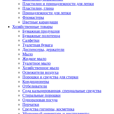
Пластилин и принадлежности для лепки
Пластилин, глина
Принадлежности для лепки
Фломастеры
Цветные карандаши
Хозяйственные товары
Бумажная продукция
Бумажные полотенца
Салфетки
Туалетная бумага
Диспенсеры, держатели
Мыло
Жидкое мыло
Туалетное мыло
Хозяйственное мыло
Освежители воздуха
Порошки и средства для стирки
Кондиционеры
Отбеливатели
Сода кальцированная, специальные средства
Стиральные порошки
Одноразовая посуда
Перчатки
Средства гигиены, косметика
Уборочный инвентарь и инструменты