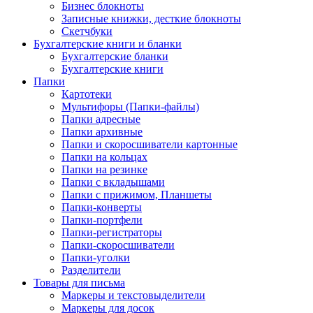
Бизнес блокноты
Записные книжки, десткие блокноты
Скетчбуки
Бухгалтерские книги и бланки
Бухгалтерские бланки
Бухгалтерские книги
Папки
Картотеки
Мультифоры (Папки-файлы)
Папки адресные
Папки архивные
Папки и скоросшиватели картонные
Папки на кольцах
Папки на резинке
Папки с вкладышами
Папки с прижимом, Планшеты
Папки-конверты
Папки-портфели
Папки-регистраторы
Папки-скоросшиватели
Папки-уголки
Разделители
Товары для письма
Маркеры и текстовыделители
Маркеры для досок