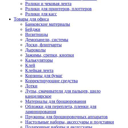
Ролики и чековая лента
Ролики для принтеров, плоттеров
Ролики для касс
Товары для офиса
Банковские материалы
Бейджи
Визитницы
Демопанели, системы
Доски, флипчарты
Дыроколы
Зажимы, срепки, кнопки
Калькуляторы
Клей
Клейкая лента
Корзины для бумаг
Корректирующие средства
Лотки
Лупы, смачиватели для пальцев, шило
канцелярское
Материалы для брошюрования
Обложки для переплета, пленки для
ламинирования
Пружины для брошюровочных аппаратов
Настольные наборы, аксессуары и подставки
Подарочные наборы и аксессуары