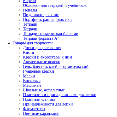
Картон
Обложки для тетрадей и учебников
Пеналы
Подставки для книг
Портфели, ранцы, рюкзаки
Тетради
Тетради
Тетради со сменными блоками
Тетради формата А4
Товары для творчества
Доски для рисования
Кисти
Краски и аксессуары к ним
Акварельные краски
Гель, блестки, клей оформительский
Гуашевые краски
Мелки
Восковые
Масляные
Школьные, асфальтные
Пластилин и принадлежности для лепки
Пластилин, глина
Принадлежности для лепки
Фломастеры
Цветные карандаши