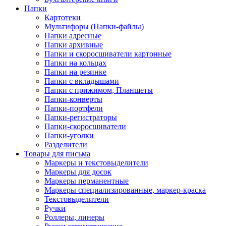
Папки
Картотеки
Мультифоры (Папки-файлы)
Папки адресные
Папки архивные
Папки и скоросшиватели картонные
Папки на кольцах
Папки на резинке
Папки с вкладышами
Папки с прижимом, Планшеты
Папки-конверты
Папки-портфели
Папки-регистраторы
Папки-скоросшиватели
Папки-уголки
Разделители
Товары для письма
Маркеры и текстовыделители
Маркеры для досок
Маркеры перманентные
Маркеры специализированные, маркер-краска
Текстовыделители
Ручки
Роллеры, линеры