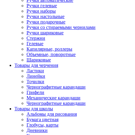
Ручки автоматические
Ручки гелевые
Ручки наборы
Ручки настольные
Ручки подарочные
Ручки со стираемыми чернилами
Ручки шариковые
Стержни
Гелевые
Капилярные, роллеры
Объемные, поворотные
Шариковые
Товары для черчения
Ластики
Линейки
Точилки
Чернографитные карандаши
Грифели
Механические карандаши
Чернографитные карандаши
Товары для школы
Альбомы для рисования
Бумага цветная
Глобусы, карты
Дневники