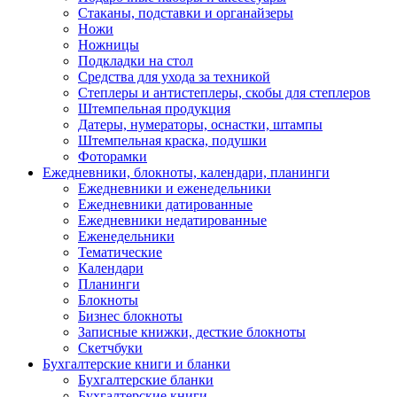
Стаканы, подставки и органайзеры
Ножи
Ножницы
Подкладки на стол
Средства для ухода за техникой
Степлеры и антистеплеры, скобы для степлеров
Штемпельная продукция
Датеры, нумераторы, оснастки, штампы
Штемпельная краска, подушки
Фоторамки
Ежедневники, блокноты, календари, планинги
Ежедневники и еженедельники
Ежедневники датированные
Ежедневники недатированные
Еженедельники
Тематические
Календари
Планинги
Блокноты
Бизнес блокноты
Записные книжки, десткие блокноты
Скетчбуки
Бухгалтерские книги и бланки
Бухгалтерские бланки
Бухгалтерские книги