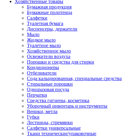
Хозяйственные товары
Бумажная продукция
Бумажные полотенца
Салфетки
Туалетная бумага
Диспенсеры, держатели
Мыло
Жидкое мыло
Туалетное мыло
Хозяйственное мыло
Освежители воздуха
Порошки и средства для стирки
Кондиционеры
Отбеливатели
Сода кальцированная, специальные средства
Стиральные порошки
Одноразовая посуда
Перчатки
Средства гигиены, косметика
Уборочный инвентарь и инструменты
Веники, метла
Губки
Лестницы, стремянки
Салфетки универсальные
Ткани технические/упаковочные