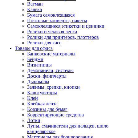
Ватман
Калька
Бумага самоклеящаяся
Почтовые конверты, пакеты
Самоклеящиеся этикетки и ценники
Ролики и чековая лента
Ролики для принтеров, плоттеров
Ролики для касс
Товары для офиса
Банковские материалы
Бейджи
Визитницы
Демопанели, системы
Доски, флипчарты
Дыроколы
Зажимы, срепки, кнопки
Калькуляторы
Клей
Клейкая лента
Корзины для бумаг
Корректирующие средства
Лотки
Лупы, смачиватели для пальцев, шило
канцелярское
Материалы для брошюрования