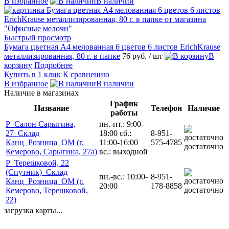
В избранное
В наличии
Быстрый просмотр
Бумага цветная А4 мелованная 6 цветов 6 листов ErichKrause
металлизированная, 80 г. в папке
76 руб.
/ шт
В
корзину
Подробнее
Купить в 1 клик
К сравнению
В избранное
В наличии
Наличие в магазинах
График
Название
Телефон
Наличие
работы
Р_Салон Сарыгина,
пн.-пт.: 9:00-
27_Склад
18:00 сб.:
8-951-
Канц_Розница_ОМ (г.
11:00-16:00
575-4785
достаточно
Кемерово, Сарыгина, 27а)
вс.: выходной
Р_Терешковой, 22
(Спутник)_Склад
пн.-вс.: 10:00-
8-951-
Канц_Розница_ОМ (г.
20:00
178-8858
достаточно
Кемерово, Терешковой,
22)
загрузка карты...