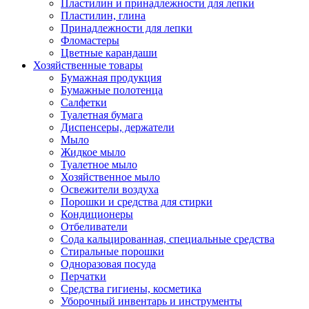
Пластилин и принадлежности для лепки
Пластилин, глина
Принадлежности для лепки
Фломастеры
Цветные карандаши
Хозяйственные товары
Бумажная продукция
Бумажные полотенца
Салфетки
Туалетная бумага
Диспенсеры, держатели
Мыло
Жидкое мыло
Туалетное мыло
Хозяйственное мыло
Освежители воздуха
Порошки и средства для стирки
Кондиционеры
Отбеливатели
Сода кальцированная, специальные средства
Стиральные порошки
Одноразовая посуда
Перчатки
Средства гигиены, косметика
Уборочный инвентарь и инструменты