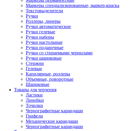
Маркеры перманентные
Маркеры специализированные, маркер-краска
Текстовыделители
Ручки
Роллеры, линеры
Ручки автоматические
Ручки гелевые
Ручки наборы
Ручки настольные
Ручки подарочные
Ручки со стираемыми чернилами
Ручки шариковые
Стержни
Гелевые
Капилярные, роллеры
Объемные, поворотные
Шариковые
Товары для черчения
Ластики
Линейки
Точилки
Чернографитные карандаши
Грифели
Механические карандаши
Чернографитные карандаши