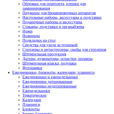
Обложки для переплета, пленки для
ламинирования
Пружины для брошюровочных аппаратов
Настольные наборы, аксессуары и подставки
Подарочные наборы и аксессуары
Стаканы, подставки и органайзеры
Ножи
Ножницы
Подкладки на стол
Средства для ухода за техникой
Степлеры и антистеплеры, скобы для степлеров
Штемпельная продукция
Датеры, нумераторы, оснастки, штампы
Штемпельная краска, подушки
Фоторамки
Ежедневники, блокноты, календари, планинги
Ежедневники и еженедельники
Ежедневники датированные
Ежедневники недатированные
Еженедельники
Тематические
Календари
Планинги
Блокноты
Бизнес блокноты