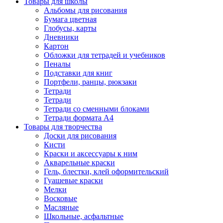
Товары для школы
Альбомы для рисования
Бумага цветная
Глобусы, карты
Дневники
Картон
Обложки для тетрадей и учебников
Пеналы
Подставки для книг
Портфели, ранцы, рюкзаки
Тетради
Тетради
Тетради со сменными блоками
Тетради формата А4
Товары для творчества
Доски для рисования
Кисти
Краски и аксессуары к ним
Акварельные краски
Гель, блестки, клей оформительский
Гуашевые краски
Мелки
Восковые
Масляные
Школьные, асфальтные