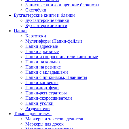
Записные книжки, десткие блокноты
Скетчбуки
Бухгалтерские книги и бланки
Бухгалтерские бланки
Бухгалтерские книги
Папки
Картотеки
Мультифоры (Папки-файлы)
Папки адресные
Папки архивные
Папки и скоросшиватели картонные
Папки на кольцах
Папки на резинке
Папки с вкладышами
Папки с прижимом, Планшеты
Папки-конверты
Папки-портфели
Папки-регистраторы
Папки-скоросшиватели
Папки-уголки
Разделители
Товары для письма
Маркеры и текстовыделители
Маркеры для досок